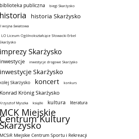
biblioteka publiczna
biegi Skarżysko
historia
historia Skarżysko
II wojna światowa
I LO Liceum Ogólnokształcące Słowacki Erbel
Skarżysko
imprezy Skarżysko
inwestycje
inwestycje drogowe Skarżysko
inwestycje Skarżysko
koncert
kolej Skarżysko
konkurs
Konrad Krönig Skarżysko
kultura
literatura
Krzysztof Myszka
książki
MCK Miejskie
Centrum Kultury
Skarżysko
MCSiR Miejskie Centrum Sportu i Rekreacji