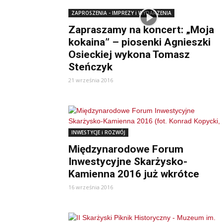
ZAPROSZENIA - IMPREZY i WYDARZENIA
Zapraszamy na koncert: „Moja
kokaina” – piosenki Agnieszki
Osieckiej wykona Tomasz
Steńczyk
21 września 2016
INWESTYCJE i ROZWÓJ
Międzynarodowe Forum
Inwestycyjne Skarżysko-
Kamienna 2016 już wkrótce
16 września 2016