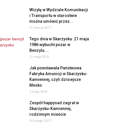
Wizytę w Wydziale Komunikacji
i Transportu w starostwie
można umówić przez...
21 marca 2017
Tego dnia w Skarżysku: 21 maja
1986 wybuchł pożar w
Benzylu....
21 maja 2019
Jak powstawała Państwowa
Fabryka Amunicji w Skarżysku-
Kamiennej, czyli dzisiejsze
Mesko
5 maja 2018
Zespół happysad zagrał w
Skarżysku-Kamiennej,
rodzinnym mieście
26 lutego 2017