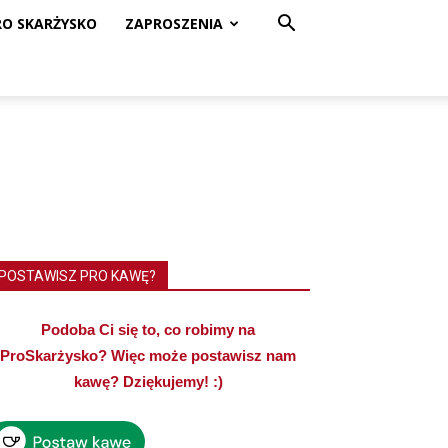
RO SKARŻYSKO
ZAPROSZENIA
POSTAWISZ PRO KAWĘ?
Podoba Ci się to, co robimy na
ProSkarżysko? Więc może postawisz nam
kawę? Dziękujemy! :)