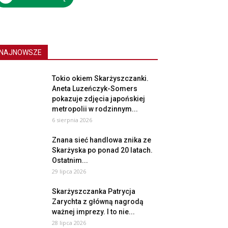
NAJNOWSZE
Tokio okiem Skarżyszczanki.
Aneta Luzeńczyk-Somers
pokazuje zdjęcia japońskiej
metropolii w rodzinnym...
6 sierpnia 2026
Znana sieć handlowa znika ze
Skarżyska po ponad 20 latach.
Ostatnim...
29 lipca 2026
Skarżyszczanka Patrycja
Zarychta z główną nagrodą
ważnej imprezy. I to nie...
28 lipca 2026