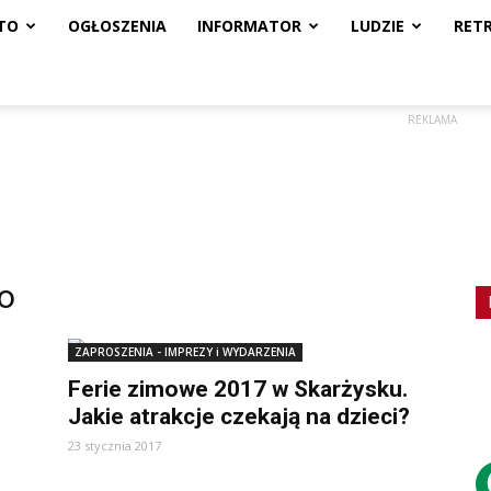
TO
OGŁOSZENIA
INFORMATOR
LUDZIE
RET
REKLAMA
o
ZAPROSZENIA - IMPREZY i WYDARZENIA
Ferie zimowe 2017 w Skarżysku.
Jakie atrakcje czekają na dzieci?
23 stycznia 2017