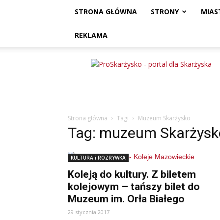
STRONA GŁÓWNA
STRONY
MIAS
REKLAMA
ProSkarżysko
Strona główna
Tagi
Muzeum Skarżysko
Tag: muzeum Skarżysk
KULTURA i ROZRYWKA
Koleją do kultury. Z biletem
kolejowym – tańszy bilet do
Muzeum im. Orła Białego
29 stycznia 2017