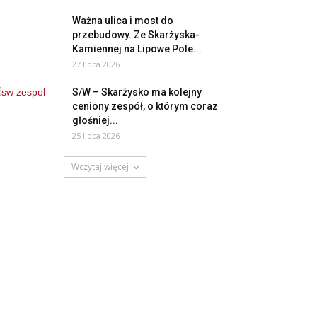
Ważna ulica i most do
przebudowy. Ze Skarżyska-
Kamiennej na Lipowe Pole...
27 lipca 2026
S/W – Skarżysko ma kolejny
ceniony zespół, o którym coraz
głośniej...
25 lipca 2026
Wczytaj więcej