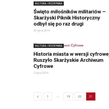
KULTURA i ROZRYWKA
Święto miłośników militariów –
Skarżyski Piknik Historyczny
odbył się po raz drugi
30 lipca 2016
KULTURA i ROZRYWKA
Historia miasta w wersji cyfrowe
Ruszyło Skarżyskie Archiwum
Cyfrowe
5 lipca 2016
...
1
19
20
21