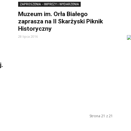
ZAPROSZENIA - IMPREZY i WYDARZENIA
Muzeum im. Orła Białego
zaprasza na II Skarżyski Piknik
Historyczny
28 lipca 2016
j.
Strona 21 z 21