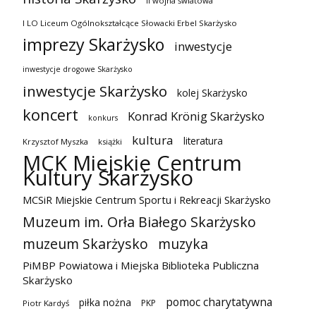
II wojna światowa
I LO Liceum Ogólnokształcące Słowacki Erbel Skarżysko
imprezy Skarżysko
inwestycje
inwestycje drogowe Skarżysko
inwestycje Skarżysko
kolej Skarżysko
koncert
Konrad Krönig Skarżysko
konkurs
kultura
literatura
Krzysztof Myszka
książki
MCK Miejskie Centrum
Kultury Skarżysko
MCSiR Miejskie Centrum Sportu i Rekreacji Skarżysko
Muzeum im. Orła Białego Skarżysko
muzeum Skarżysko
muzyka
PiMBP Powiatowa i Miejska Biblioteka Publiczna
Skarżysko
pomoc charytatywna
piłka nożna
PKP
Piotr Kardyś