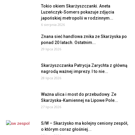
Tokio okiem Skarżyszczanki. Aneta
Luzeńczyk-Somers pokazuje zdjęcia
japońskiej metropolii w rodzinnym...
6 sierpnia 2026
Znana sieć handlowa znika ze Skarżyska po
ponad 20 latach. Ostatnim...
29 lipca 2026
Skarżyszczanka Patrycja Zarychta z główną
nagrodą ważnej imprezy. I to nie...
28 lipca 2026
Ważna ulica i most do przebudowy. Ze
Skarżyska-Kamiennej na Lipowe Pole...
27 lipca 2026
S/W – Skarżysko ma kolejny ceniony zespół,
o którym coraz głośniej...