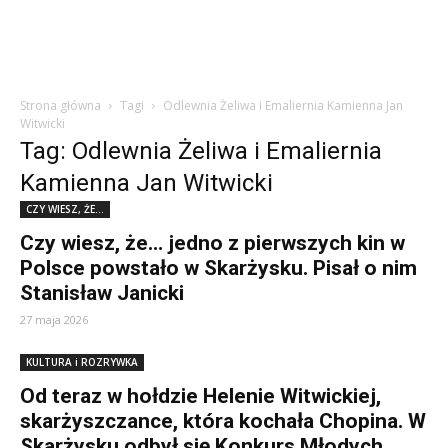
Strona główna
Tagi
Odlewnia Żeliwa i Emaliernia Kamienna Jan
Witwicki
Tag: Odlewnia Żeliwa i Emaliernia
Kamienna Jan Witwicki
CZY WIESZ, ŻE...
Czy wiesz, że… jedno z pierwszych kin w
Polsce powstało w Skarżysku. Pisał o nim
Stanisław Janicki
27 maja 2026
KULTURA i ROZRYWKA
Od teraz w hołdzie Helenie Witwickiej,
skarżyszczance, która kochała Chopina. W
Skarżysku odbył się Konkurs Młodych