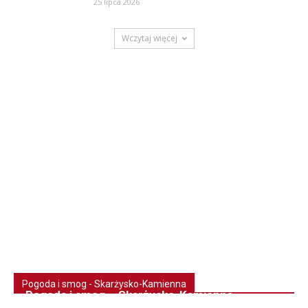
25 lipca 2026
Wczytaj więcej
Pogoda i smog - Skarżysko-Kamienna
Pogoda i smog – Skarżysko-Kamienna