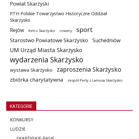
Powiat Skarżyski
PTH Polskie Towarzystwo Historyczne Oddział
Skarżysko
sport
Rejów
Retro Skarżysko
rowery
Starostwo Powiatowe Skarżysko
Suchedniów
UM Urząd Miasta Skarżysko
wydarzenia Skarżysko
zaproszenia Skarżysko
wystawa Skarżysko
zbiórka charytatywna
zespół Perły z Lamusa Skarżysko
KATEGORIE
KONKURSY
LUDZIE
SKARŻYSKIE PASJE