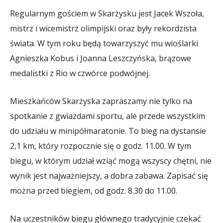
Regularnym gościem w Skarżysku jest Jacek Wszoła,
U
mistrz i wicemistrz olimpijski oraz były rekordzista
Tu
świata. W tym roku będą towarzyszyć mu wioślarki
wr
Agnieszka Kobus i Joanna Leszczyńska, brązowe
medalistki z Rio w czwórce podwójnej.
Or
So
Mieszkańców Skarżyska zapraszamy nie tylko na
Go
spotkanie z gwiazdami sportu, ale przede wszystkim
Ws
do udziału w minipółmaratonie. To bieg na dystansie
2,1 km, który rozpocznie się o godz. 11.00. W tym
biegu, w którym udział wziąć mogą wszyscy chętni, nie
wynik jest najważniejszy, a dobra zabawa. Zapisać się
można przed biegiem, od godz. 8.30 do 11.00.
Na uczestników biegu głównego tradycyjnie czekać