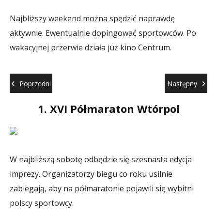
Najbliższy weekend można spędzić naprawdę
aktywnie. Ewentualnie dopingować sportowców. Po
wakacyjnej przerwie działa już kino Centrum.
Poprzedni
Następny
1. XVI Półmaraton Wtórpol
W najbliższą sobotę odbędzie się szesnasta edycja
Na
imprezy. Organizatorzy biegu co roku usilnie
ry
zabiegają, aby na półmaratonie pojawili się wybitni
tu
polscy sportowcy.
Re