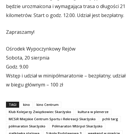
będzie urozmaicona i wymagająca trasa o długości 21
kilometrów. Start o godz. 12.00. Udział jest bezpłatny.
Zapraszamy!
Ośrodek Wypoczynkowy Rejów
Sobota, 20 sierpnia
Godz. 9.00
Wstęp i udział w minipółmaratonie – bezpłatny; udział
w biegu głównym – 100 zł
TAGI
kino
kino Centrum
Klub Kolejarzy Związkowiec Skarżysko
kultura w plenerze
MCSiR Miejskie Centrum Sportu i Rekreacji Skarżysko
pchli targ
półmaraton Skarżysko
Półmaraton Wtórpol Skarżysko
siatkówka plażowa
Szkoła Podstawowa 3
weekend w mieście