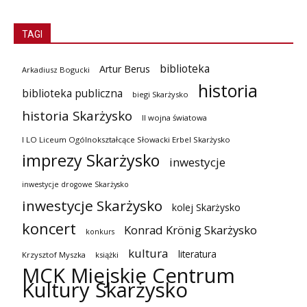
TAGI
biblioteka
Artur Berus
Arkadiusz Bogucki
historia
biblioteka publiczna
biegi Skarżysko
historia Skarżysko
II wojna światowa
I LO Liceum Ogólnokształcące Słowacki Erbel Skarżysko
imprezy Skarżysko
inwestycje
inwestycje drogowe Skarżysko
inwestycje Skarżysko
kolej Skarżysko
koncert
Konrad Krönig Skarżysko
konkurs
kultura
literatura
Krzysztof Myszka
książki
MCK Miejskie Centrum
Kultury Skarżysko