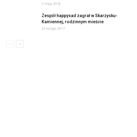
5 maja 2018
Zespół happysad zagrał w Skarżysku-
Kamiennej, rodzinnym mieście
26 lutego 2017