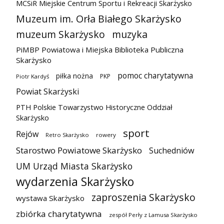
MCSiR Miejskie Centrum Sportu i Rekreacji Skarżysko
Muzeum im. Orła Białego Skarżysko
muzeum Skarżysko
muzyka
PiMBP Powiatowa i Miejska Biblioteka Publiczna
Skarżysko
pomoc charytatywna
piłka nożna
PKP
Piotr Kardyś
Powiat Skarżyski
PTH Polskie Towarzystwo Historyczne Oddział
Skarżysko
sport
Rejów
Retro Skarżysko
rowery
Starostwo Powiatowe Skarżysko
Suchedniów
UM Urząd Miasta Skarżysko
wydarzenia Skarżysko
zaproszenia Skarżysko
wystawa Skarżysko
zbiórka charytatywna
zespół Perły z Lamusa Skarżysko