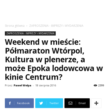
Strona główna
ZAPROSZENIA - IMPREZY i WYDARZENIA
ZAPROSZENIA - IMPREZY i WYDARZENIA
Weekend w mieście:
Półmaraton Wtórpol,
Kultura w plenerze, a
może Epoka lodowcowa w
kinie Centrum?
Przez
Paweł Wełpa
-
18 sierpnia 2016
2399
Facebook
Twitter
Email