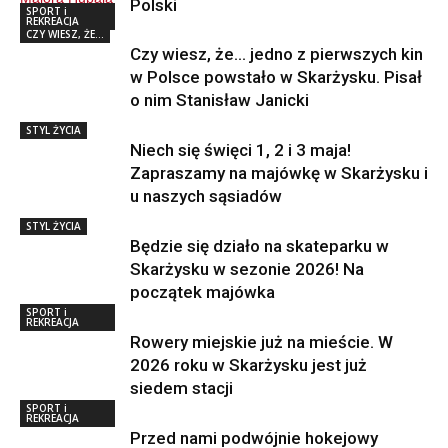
Polski
SPORT i
REKREACJA
CZY WIESZ, ŻE...
Czy wiesz, że… jedno z pierwszych kin
w Polsce powstało w Skarżysku. Pisał
o nim Stanisław Janicki
STYL ŻYCIA
Niech się święci 1, 2 i 3 maja!
Zapraszamy na majówkę w Skarżysku i
u naszych sąsiadów
STYL ŻYCIA
Będzie się działo na skateparku w
Skarżysku w sezonie 2026! Na
początek majówka
SPORT i
REKREACJA
Rowery miejskie już na mieście. W
2026 roku w Skarżysku jest już
siedem stacji
SPORT i
REKREACJA
Przed nami podwójnie hokejowy