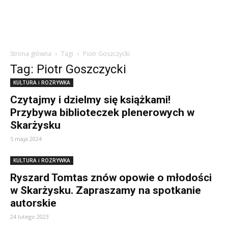
Strona główna
Tagi
Piotr Goszczycki
Tag: Piotr Goszczycki
KULTURA i ROZRYWKA
Czytajmy i dzielmy się książkami!
Przybywa biblioteczek plenerowych w
Skarżysku
5 maja 2024
KULTURA i ROZRYWKA
Ryszard Tomtas znów opowie o młodości
w Skarżysku. Zapraszamy na spotkanie
autorskie
24 lutego 2023