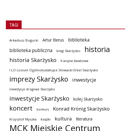
TAGI
biblioteka
Artur Berus
Arkadiusz Bogucki
historia
biblioteka publiczna
biegi Skarżysko
historia Skarżysko
II wojna światowa
I LO Liceum Ogólnokształcące Słowacki Erbel Skarżysko
imprezy Skarżysko
inwestycje
inwestycje drogowe Skarżysko
inwestycje Skarżysko
kolej Skarżysko
koncert
Konrad Krönig Skarżysko
konkurs
kultura
literatura
Krzysztof Myszka
książki
MCK Miejskie Centrum