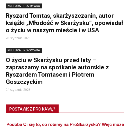
KULTURA i ROZRYWKA
Ryszard Tomtas, skarżyszczanin, autor
książki „Młodość w Skarżysku”, opowiadał
o życiu w naszym mieście i w USA
28 stycznia 2023
KULTURA i ROZRYWKA
O życiu w Skarżysku przed laty –
zapraszamy na spotkanie autorskie z
Ryszardem Tomtasem i Piotrem
Goszczyckim
24 stycznia 2023
POSTAWISZ PRO KAWĘ?
Podoba Ci się to, co robimy na ProSkarżysko? Więc może