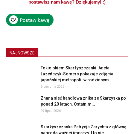
postawisz nam kawę? Dziękujemy! :)
NAJNOWSZE
Tokio okiem Skarżyszczanki. Aneta
Luzeńczyk-Somers pokazuje zdjęcia
japońskiej metropolii w rodzinnym...
6 sierpnia 2026
Znana sieć handlowa znika ze Skarżyska po
ponad 20 latach. Ostatnim...
29 lipca 2026
Skarżyszczanka Patrycja Zarychta z główną
nagrodą ważnej imprezy. I to nie...