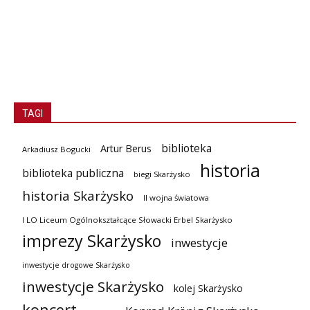
TAGI
biblioteka
Artur Berus
Arkadiusz Bogucki
historia
biblioteka publiczna
biegi Skarżysko
historia Skarżysko
II wojna światowa
I LO Liceum Ogólnokształcące Słowacki Erbel Skarżysko
imprezy Skarżysko
inwestycje
inwestycje drogowe Skarżysko
inwestycje Skarżysko
kolej Skarżysko
koncert