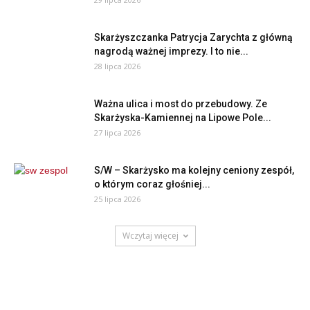
Skarżyszczanka Patrycja Zarychta z główną
nagrodą ważnej imprezy. I to nie...
28 lipca 2026
Ważna ulica i most do przebudowy. Ze
Skarżyska-Kamiennej na Lipowe Pole...
27 lipca 2026
S/W – Skarżysko ma kolejny ceniony zespół,
o którym coraz głośniej...
25 lipca 2026
Wczytaj więcej