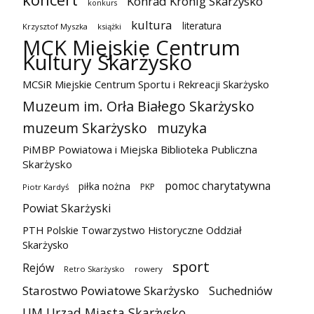
Konrad Krönig Skarżysko
konkurs
kultura
literatura
Krzysztof Myszka
książki
MCK Miejskie Centrum
Kultury Skarżysko
MCSiR Miejskie Centrum Sportu i Rekreacji Skarżysko
Muzeum im. Orła Białego Skarżysko
muzeum Skarżysko
muzyka
PiMBP Powiatowa i Miejska Biblioteka Publiczna
Skarżysko
pomoc charytatywna
piłka nożna
PKP
Piotr Kardyś
Powiat Skarżyski
PTH Polskie Towarzystwo Historyczne Oddział
Skarżysko
sport
Rejów
Retro Skarżysko
rowery
Starostwo Powiatowe Skarżysko
Suchedniów
UM Urząd Miasta Skarżysko