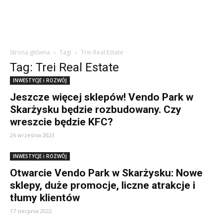
Strona główna
Tagi
Trei Real Estate
Tag: Trei Real Estate
INWESTYCJE i ROZWÓJ
Jeszcze więcej sklepów! Vendo Park w
Skarżysku będzie rozbudowany. Czy
wreszcie będzie KFC?
26 września 2023
INWESTYCJE i ROZWÓJ
Otwarcie Vendo Park w Skarżysku: Nowe
sklepy, duże promocje, liczne atrakcje i
tłumy klientów
17 sierpnia 2022