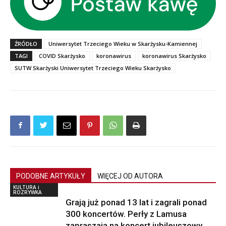
ŹRÓDŁO
Uniwersytet Trzeciego Wieku w Skarżysku-Kamiennej
TAGI
COVID Skarżysko
koronawirus
koronawirus Skarżysko
SUTW Skarżyski Uniwersytet Trzeciego Wieku Skarżysko
PODOBNE ARTYKUŁY
WIĘCEJ OD AUTORA
KULTURA i
ROZRYWKA
Grają już ponad 13 lat i zagrali ponad
300 koncertów. Perły z Lamusa
zapraszają na koncert jubileuszowy