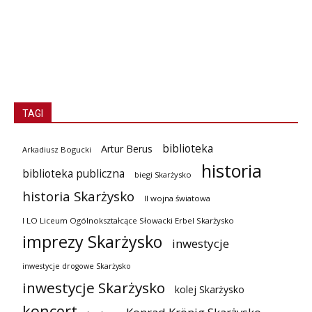
TAGI
biblioteka
Artur Berus
Arkadiusz Bogucki
historia
biblioteka publiczna
biegi Skarżysko
historia Skarżysko
II wojna światowa
I LO Liceum Ogólnokształcące Słowacki Erbel Skarżysko
imprezy Skarżysko
inwestycje
inwestycje drogowe Skarżysko
inwestycje Skarżysko
kolej Skarżysko
koncert