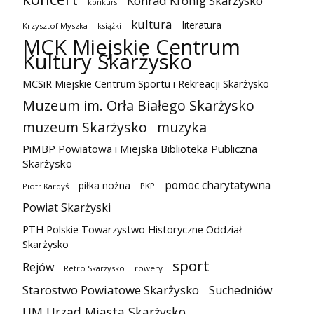
Konrad Krönig Skarżysko
konkurs
kultura
literatura
Krzysztof Myszka
książki
MCK Miejskie Centrum
Kultury Skarżysko
MCSiR Miejskie Centrum Sportu i Rekreacji Skarżysko
Muzeum im. Orła Białego Skarżysko
muzeum Skarżysko
muzyka
PiMBP Powiatowa i Miejska Biblioteka Publiczna
Skarżysko
pomoc charytatywna
piłka nożna
PKP
Piotr Kardyś
Powiat Skarżyski
PTH Polskie Towarzystwo Historyczne Oddział
Skarżysko
sport
Rejów
Retro Skarżysko
rowery
Starostwo Powiatowe Skarżysko
Suchedniów
UM Urząd Miasta Skarżysko