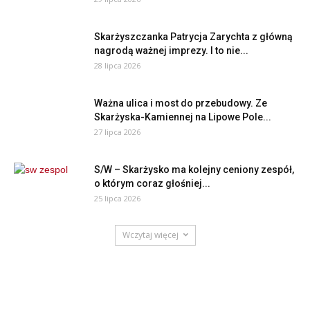
Skarżyszczanka Patrycja Zarychta z główną
nagrodą ważnej imprezy. I to nie...
28 lipca 2026
Ważna ulica i most do przebudowy. Ze
Skarżyska-Kamiennej na Lipowe Pole...
27 lipca 2026
S/W – Skarżysko ma kolejny ceniony zespół,
o którym coraz głośniej...
25 lipca 2026
Wczytaj więcej