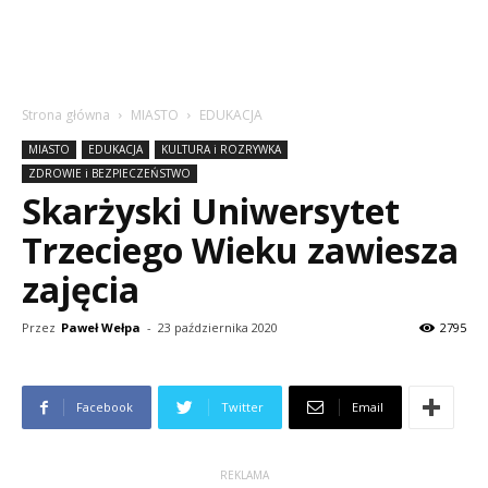
Strona główna
MIASTO
EDUKACJA
MIASTO
EDUKACJA
KULTURA i ROZRYWKA
ZDROWIE i BEZPIECZEŃSTWO
Skarżyski Uniwersytet
Trzeciego Wieku zawiesza
zajęcia
Przez
Paweł Wełpa
-
23 października 2020
2795
Facebook
Twitter
Email
REKLAMA