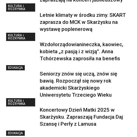
KULTURA i
ROZRYWKA
Letnie klimaty w środku zimy. SKART
zaprasza do MCK w Skarżysku na
wystawę poplenerową
KULTURA i
ROZRYWKA
Wzdołorządowianineczka, kaowiec,
kobieta „z pasją i z wizją”. Anna
Tchórzewska zaprosiła na benefis
EDUKACJA
Seniorzy znów się uczą, znów się
bawią. Rozpoczął się nowy rok
akademicki Skarżyskiego
Uniwersytetu Trzeciego Wieku
KULTURA i
ROZRYWKA
Koncertowy Dzień Matki 2025 w
Skarżysku. Zapraszają Fundacja Daj
Szansę i Perły z Lamusa
EDUKACJA