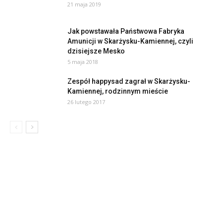
21 maja 2019
Jak powstawała Państwowa Fabryka
Amunicji w Skarżysku-Kamiennej, czyli
dzisiejsze Mesko
5 maja 2018
Zespół happysad zagrał w Skarżysku-
Kamiennej, rodzinnym mieście
26 lutego 2017