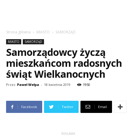
Strona główna
MIASTO
SAMORZĄD
MIASTO
SAMORZĄD
Samorządowcy życzą
mieszkańcom radosnych
świąt Wielkanocnych
Przez
Paweł Wełpa
-
18 kwietnia 2019
1950
Facebook
Twitter
Email
REKLAMA