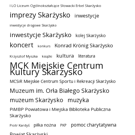
I LO Liceum Ogólnokształcące Słowacki Erbel Skarżysko
imprezy Skarżysko
inwestycje
inwestycje drogowe Skarżysko
inwestycje Skarżysko
kolej Skarżysko
koncert
Konrad Krönig Skarżysko
konkurs
kultura
literatura
Krzysztof Myszka
książki
MCK Miejskie Centrum
Kultury Skarżysko
MCSiR Miejskie Centrum Sportu i Rekreacji Skarżysko
Muzeum im. Orła Białego Skarżysko
muzeum Skarżysko
muzyka
PiMBP Powiatowa i Miejska Biblioteka Publiczna
Skarżysko
pomoc charytatywna
piłka nożna
PKP
Piotr Kardyś
Powiat Skarżyski