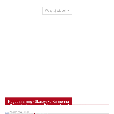
Wczytaj więcej
Pogoda i smog - Skarżysko-Kamienna
Pogoda i smog – Skarżysko-Kamienna
26 marca 2020