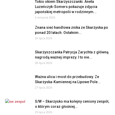
Tokio okiem Skarżyszczanki. Aneta
Luzeńczyk-Somers pokazuje zdjęcia
japońskiej metropolii w rodzinnym...
6 sierpnia 2026
Znana sieć handlowa znika ze Skarżyska po
ponad 20 latach. Ostatnim...
29 lipca 2026
Skarżyszczanka Patrycja Zarychta z główną
nagrodą ważnej imprezy. I to nie...
28 lipca 2026
Ważna ulica i most do przebudowy. Ze
Skarżyska-Kamiennej na Lipowe Pole...
27 lipca 2026
S/W – Skarżysko ma kolejny ceniony zespół,
o którym coraz głośniej...
25 lipca 2026