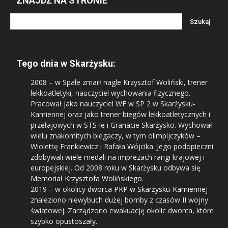
ZNAJDŹ NA STRONIE
Tego dnia w Skarżysku:
2008
– w Spale zmarł nagle Krzysztof Woliński, trener
lekkoatletyki, nauczyciel wychowania fizycznego.
Pracował jako nauczyciel WF w SP 2 w Skarżysku-
Kamiennej oraz jako trener biegów lekkoatletycznych i
przełajowych w STS-ie i Granacie Skarżysko. Wychował
wielu znakomitych biegaczy, w tym olimpijczyków –
Wiolettę Frankiewicz i Rafała Wójcika. Jego podopieczni
zdobywali wiele medali na imprezach rangi krajowej i
europejskiej. Od 2008 roku w Skarżysku odbywa się
Memoriał Krzysztofa Wolińskiego
.
2019
– w okolicy
dworca PKP w Skarżysku-Kamiennej
znaleziono niewybuch dużej bomby z czasów II wojny
światowej. Zarządzono ewakuację okolic dworca, które
szybko opustoszały.