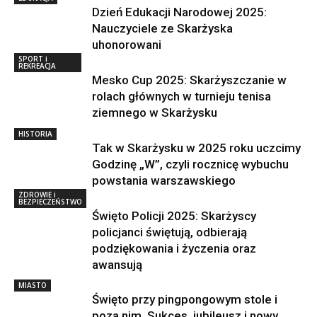
Dzień Edukacji Narodowej 2025:
Nauczyciele ze Skarżyska
uhonorowani
SPORT i
REKREACJA
Mesko Cup 2025: Skarżyszczanie w
rolach głównych w turnieju tenisa
ziemnego w Skarżysku
HISTORIA
Tak w Skarżysku w 2025 roku uczcimy
Godzinę „W”, czyli rocznicę wybuchu
powstania warszawskiego
ZDROWIE i
BEZPIECZEŃSTWO
Święto Policji 2025: Skarżyscy
policjanci świętują, odbierają
podziękowania i życzenia oraz
awansują
MIASTO
Święto przy pingpongowym stole i
poza nim. Sukces, jubileusz i nowy