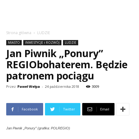
Strona główna
LUDZIE
MIASTO
INWESTYCJE i ROZWÓJ
LUDZIE
Jan Piwnik „Ponury”
REGIObohaterem. Będzie
patronem pociągu
Przez
Paweł Wełpa
-
24 października 2018
3009
Facebook
Twitter
Email
Jan Piwnik „Ponury” (grafika: POLREGIO)