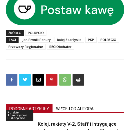
ŹRÓDŁO
POLREGIO
TAGI
Jan Piwnik Ponury
kolej Skarżysko
PKP
POLREGIO
Przewozy Regionalne
REGIObohater
PODOBNE ARTYKUŁY
WIĘCEJ OD AUTORA
Polskie
Towarzystwo
Historyczne
Kolej, rakiety V-2, Staff i intrygujące