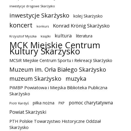
inwestycje drogowe Skarżysko
inwestycje Skarżysko
kolej Skarżysko
koncert
Konrad Krönig Skarżysko
konkurs
kultura
literatura
Krzysztof Myszka
książki
MCK Miejskie Centrum
Kultury Skarżysko
MCSiR Miejskie Centrum Sportu i Rekreacji Skarżysko
Muzeum im. Orła Białego Skarżysko
muzeum Skarżysko
muzyka
PiMBP Powiatowa i Miejska Biblioteka Publiczna
Skarżysko
pomoc charytatywna
piłka nożna
PKP
Piotr Kardyś
Powiat Skarżyski
PTH Polskie Towarzystwo Historyczne Oddział
Skarżysko