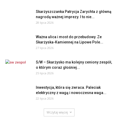
Skarżyszczanka Patrycja Zarychta z główną
nagrodą ważnej imprezy. I to nie...
28 lipca 2026
Ważna ulica i most do przebudowy. Ze
Skarżyska-Kamiennej na Lipowe Pole...
27 lipca 2026
S/W – Skarżysko ma kolejny ceniony zespół,
o którym coraz głośniej...
25 lipca 2026
Inwestycja, która się zwraca. Paleciak
elektryczny z wagą i nowoczesna waga...
22 lipca 2026
Wczytaj więcej