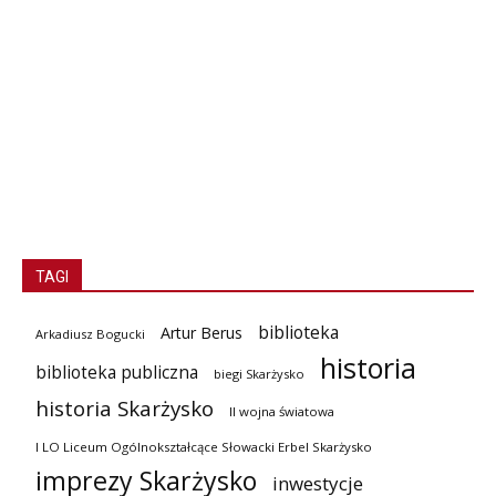
TAGI
biblioteka
Artur Berus
Arkadiusz Bogucki
historia
biblioteka publiczna
biegi Skarżysko
historia Skarżysko
II wojna światowa
I LO Liceum Ogólnokształcące Słowacki Erbel Skarżysko
imprezy Skarżysko
inwestycje