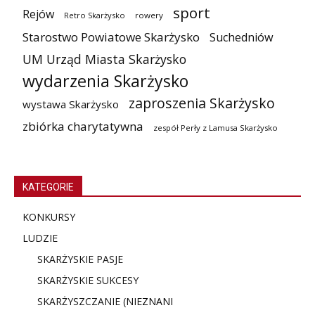
sport
Rejów
Retro Skarżysko
rowery
Starostwo Powiatowe Skarżysko
Suchedniów
UM Urząd Miasta Skarżysko
wydarzenia Skarżysko
zaproszenia Skarżysko
wystawa Skarżysko
zbiórka charytatywna
zespół Perły z Lamusa Skarżysko
KATEGORIE
KONKURSY
LUDZIE
SKARŻYSKIE PASJE
SKARŻYSKIE SUKCESY
SKARŻYSZCZANIE (NIE
ZNANI