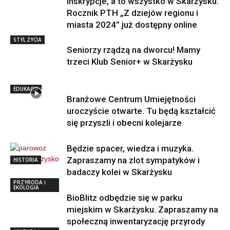
inskrypcje, a to wszystko w Skarżysku.
Rocznik PTH „Z dziejów regionu i
miasta 2024” już dostępny online
STYL ŻYCIA
Seniorzy rządzą na dworcu! Mamy
trzeci Klub Senior+ w Skarżysku
EDUKACJA
Branżowe Centrum Umiejętności
uroczyście otwarte. Tu będą kształcić
się przyszli i obecni kolejarze
Będzie spacer, wiedza i muzyka.
Zapraszamy na zlot sympatyków i
HISTORIA
badaczy kolei w Skarżysku
PRZYRODA i
EKOLOGIA
BioBlitz odbędzie się w parku
miejskim w Skarżysku. Zapraszamy na
społeczną inwentaryzację przyrody