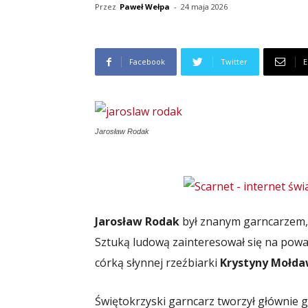
Przez
Paweł Wełpa
-
24 maja 2026
Facebook
Twitter
E
Jarosław Rodak
Jarosław Rodak
był znanym garncarzem, 
Sztuką ludową zainteresował się na powa
córką słynnej rzeźbiarki
Krystyny Mołd
Świętokrzyski garncarz tworzył głównie 