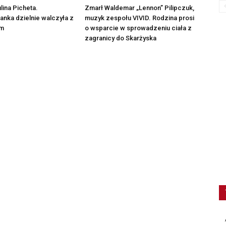
lina Picheta.
Zmarł Waldemar „Lennon” Pilipczuk,
nka dzielnie walczyła z
muzyk zespołu VIVID. Rodzina prosi
em
o wsparcie w sprowadzeniu ciała z
zagranicy do Skarżyska