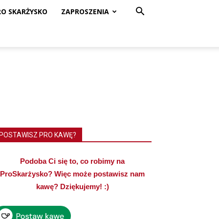
RO SKARŻYSKO
ZAPROSZENIA
POSTAWISZ PRO KAWĘ?
Podoba Ci się to, co robimy na
ProSkarżysko? Więc może postawisz nam
kawę? Dziękujemy! :)