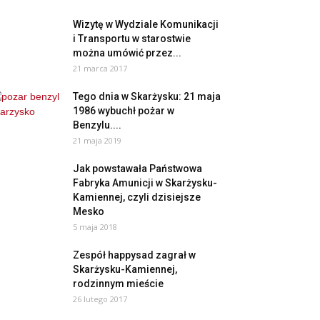
Wizytę w Wydziale Komunikacji
i Transportu w starostwie
można umówić przez...
21 marca 2017
Tego dnia w Skarżysku: 21 maja
1986 wybuchł pożar w
Benzylu....
21 maja 2019
Jak powstawała Państwowa
Fabryka Amunicji w Skarżysku-
Kamiennej, czyli dzisiejsze
Mesko
5 maja 2018
Zespół happysad zagrał w
Skarżysku-Kamiennej,
rodzinnym mieście
26 lutego 2017