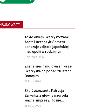
NAJNOWSZE
Tokio okiem Skarżyszczanki.
Aneta Luzeńczyk-Somers
pokazuje zdjęcia japońskiej
metropolii w rodzinnym...
6 sierpnia 2026
Znana sieć handlowa znika ze
Skarżyska po ponad 20 latach.
Ostatnim...
29 lipca 2026
Skarżyszczanka Patrycja
Zarychta z główną nagrodą
ważnej imprezy. I to nie...
28 lipca 2026