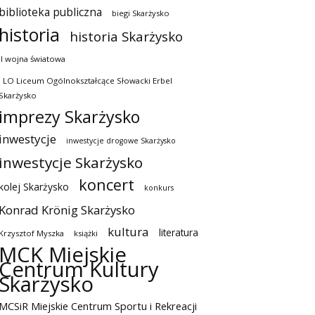
biblioteka publiczna
biegi Skarżysko
historia
historia Skarżysko
II wojna światowa
I LO Liceum Ogólnokształcące Słowacki Erbel
Skarżysko
imprezy Skarżysko
inwestycje
inwestycje drogowe Skarżysko
inwestycje Skarżysko
koncert
kolej Skarżysko
konkurs
Konrad Krönig Skarżysko
kultura
literatura
Krzysztof Myszka
książki
MCK Miejskie
Centrum Kultury
Skarżysko
MCSiR Miejskie Centrum Sportu i Rekreacji