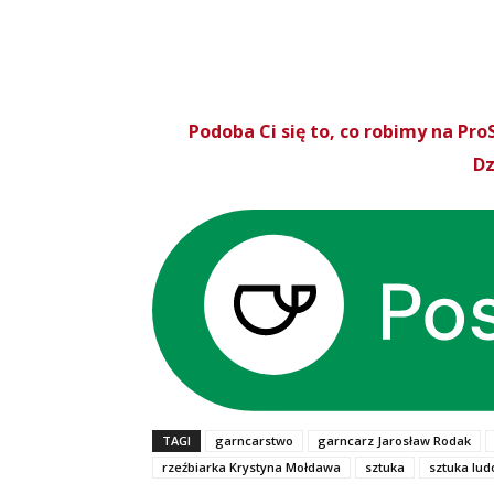
Podoba Ci się to, co robimy na P
Dz
TAGI
garncarstwo
garncarz Jarosław Rodak
rzeźbiarka Krystyna Mołdawa
sztuka
sztuka lu