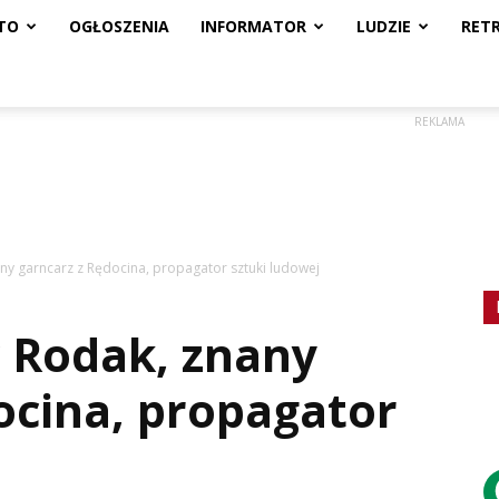
TO
OGŁOSZENIA
INFORMATOR
LUDZIE
RET
REKLAMA
ny garncarz z Rędocina, propagator sztuki ludowej
 Rodak, znany
ocina, propagator