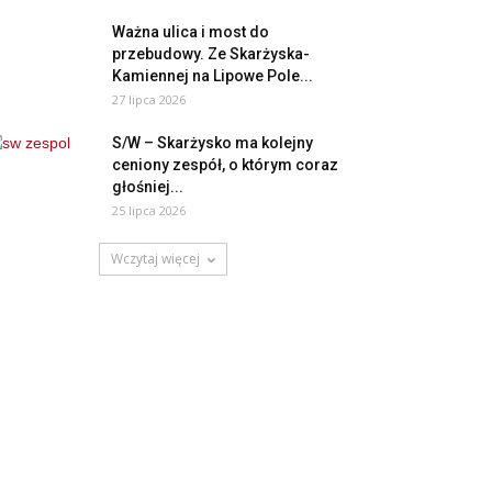
Ważna ulica i most do
przebudowy. Ze Skarżyska-
Kamiennej na Lipowe Pole...
27 lipca 2026
S/W – Skarżysko ma kolejny
ceniony zespół, o którym coraz
głośniej...
25 lipca 2026
Wczytaj więcej