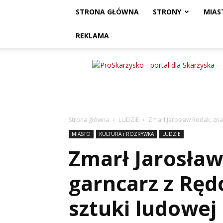
STRONA GŁÓWNA
STRONY
MIAS
REKLAMA
ProSkarżysko
Strona główna
LUDZIE
Zmarł Jarosław Rodak, zna
MIASTO
KULTURA i ROZRYWKA
LUDZIE
Zmarł Jarosław
garncarz z Ręd
sztuki ludowej