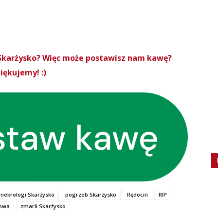
roSkarżysko? Więc może postawisz nam kawę?
iękujemy! :)
nekrologi Skarżysko
pogrzeb Skarżysko
Rędocin
RIP
dowa
zmarli Skarżysko