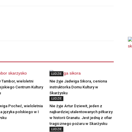
LUDZIE
 Tambor, wieloletni
Nie żyje Jadwiga Sikora, ceniona
ejskiego Centrum Kultury
instruktorka Domu Kultury w
u
Skarżysku
LUDZIE
iga Pocheć, wieloletnia
Nie żyje Artur Dziewit, jeden z
a języka polskiego w I
najbardziej utalentowanych piłkarzy
ysku
w historii Granatu. Jest jedną z ofiar
tragicznego pożaru w Skarżysku
LUDZIE