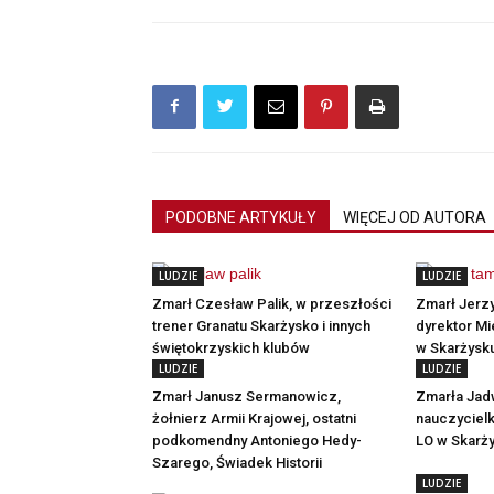
PODOBNE ARTYKUŁY
WIĘCEJ OD AUTORA
LUDZIE
LUDZIE
Zmarł Czesław Palik, w przeszłości
Zmarł Jerzy
trener Granatu Skarżysko i innych
dyrektor Mi
świętokrzyskich klubów
w Skarżysk
LUDZIE
LUDZIE
Zmarł Janusz Sermanowicz,
Zmarła Jadw
żołnierz Armii Krajowej, ostatni
nauczycielk
podkomendny Antoniego Hedy-
LO w Skarż
Szarego, Świadek Historii
LUDZIE