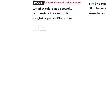
LUDZIE
Nie żyje Pau
Skarżyszcza
Zmarł Witold Zajączkowski,
nowotwor
regionalista i przewodnik
świętokrzyski ze Skarżyska