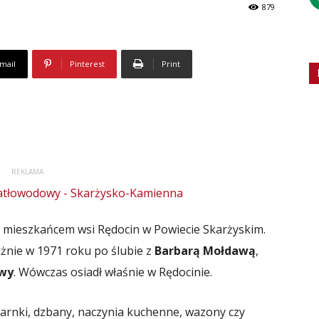
879
mail
Pinterest
Print
REKLAMA
mieszkańcem wsi Rędocin w Powiecie Skarżyskim.
żnie w 1971 roku po ślubie z
Barbarą Mołdawą
,
awy
. Wówczas osiadł właśnie w Rędocinie.
garnki, dzbany, naczynia kuchenne, wazony czy