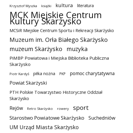
kultura
literatura
Krzysztof Myszka
książki
MCK Miejskie Centrum
Kultury Skarżysko
MCSiR Miejskie Centrum Sportu i Rekreacji Skarżysko
Muzeum im. Orła Białego Skarżysko
muzeum Skarżysko
muzyka
PiMBP Powiatowa i Miejska Biblioteka Publiczna
Skarżysko
pomoc charytatywna
piłka nożna
PKP
Piotr Kardyś
Powiat Skarżyski
PTH Polskie Towarzystwo Historyczne Oddział
Skarżysko
sport
Rejów
Retro Skarżysko
rowery
Starostwo Powiatowe Skarżysko
Suchedniów
UM Urząd Miasta Skarżysko