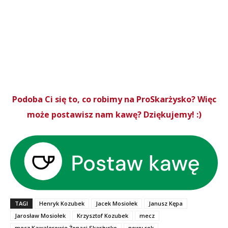
Podoba Ci się to, co robimy na ProSkarżysko? Więc
może postawisz nam kawę? Dziękujemy! :)
TAGI
Henryk Kozubek
Jacek Mosiołek
Janusz Kępa
Jarosław Mosiołek
Krzysztof Kozubek
mecz
mecz Kawalerowie Żonaci Skarżysko
nowy rok