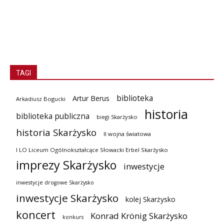
TAGI
biblioteka
Artur Berus
Arkadiusz Bogucki
historia
biblioteka publiczna
biegi Skarżysko
historia Skarżysko
II wojna światowa
I LO Liceum Ogólnokształcące Słowacki Erbel Skarżysko
imprezy Skarżysko
inwestycje
inwestycje drogowe Skarżysko
inwestycje Skarżysko
kolej Skarżysko
koncert
Konrad Krönig Skarżysko
konkurs