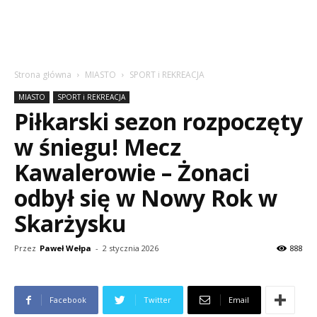
Strona główna
MIASTO
SPORT i REKREACJA
MIASTO
SPORT i REKREACJA
Piłkarski sezon rozpoczęty
w śniegu! Mecz
Kawalerowie – Żonaci
odbył się w Nowy Rok w
Skarżysku
Przez
Paweł Wełpa
-
2 stycznia 2026
888
Facebook
Twitter
Email