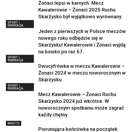
Żonaci lepsi w karnych. Mecz
Kawalerowie – Żonaci 2025 Ruchu
Skarżysko był wyjątkowo wyrównany
SPORT i
REKREACJA
Jeden z pierwszych w Polsce meczów
nowego roku odbędzie się w
Skarżysku! Kawalerowie i Żonaci wyjdą
na boisko po raz 67.
SPORT i
REKREACJA
Dwucyfrówka w meczu Kawalerowie –
Żonaci 2024 w meczu noworocznym w
Skarżysku
SPORT i
REKREACJA
Mecz Kawalerowie – Żonaci Ruchu
Skarżysko 2024 już wkrótce. W
noworocznym spotkaniu może zagrać
każdy chętny
MIASTO
Piorunująca końcówka na początek