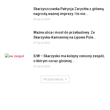
Skarżyszczanka Patrycja Zarychta z główną
nagrodą ważnej imprezy. I to nie...
28 lipca 2026
Ważna ulica i most do przebudowy. Ze
Skarżyska-Kamiennej na Lipowe Pole...
27 lipca 2026
S/W – Skarżysko ma kolejny ceniony zespół,
o którym coraz głośniej...
25 lipca 2026
Wczytaj więcej