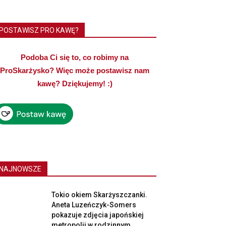
POSTAWISZ PRO KAWĘ?
Podoba Ci się to, co robimy na
ProSkarżysko? Więc może postawisz nam
kawę? Dziękujemy! :)
NAJNOWSZE
Tokio okiem Skarżyszczanki.
Aneta Luzeńczyk-Somers
pokazuje zdjęcia japońskiej
metropolii w rodzinnym...