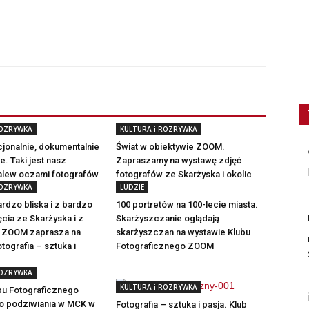
ROZRYWKA
KULTURA i ROZRYWKA
jonalnie, dokumentalnie
Świat w obiektywie ZOOM.
ie. Taki jest nasz
Zapraszamy na wystawę zdjęć
zalew oczami fotografów
fotografów ze Skarżyska i okolic
ROZRYWKA
LUDZIE
ardzo bliska i z bardzo
100 portretów na 100-lecie miasta.
ęcia ze Skarżyska i z
Skarżyszczanie oglądają
ub ZOOM zaprasza na
skarżyszczan na wystawie Klubu
tografia – sztuka i
Fotograficznego ZOOM
ROZRYWKA
KULTURA i ROZRYWKA
bu Fotograficznego
o podziwiania w MCK w
Fotografia – sztuka i pasja. Klub