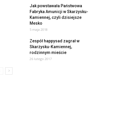
Jak powstawała Państwowa
Fabryka Amunicji w Skarżysku-
Kamiennej, czyli dzisiejsze
Mesko
5 maja 2018
Zespół happysad zagrał w
Skarżysku-Kamiennej,
rodzinnym mieście
26 lutego 2017