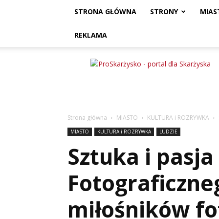
STRONA GŁÓWNA
STRONY
MIAS
REKLAMA
ProSkarżysko
Strona główna
MIASTO
KULTURA i ROZRYWKA
MIASTO
KULTURA i ROZRYWKA
LUDZIE
Sztuka i pasj
Fotograficzne
miłośników fo