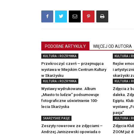
PODOBNE ARTYKUŁY
WIĘCEJ OD AUTORA
KULTURA i ROZRYWKA
KULTURA i 
Przekroczyć czerń – przejmująca
Rejów emoc
wystawa w Miejskim Centrum Kultury
i artystyczn
w Skarżysku
skarżyski 
KULTURA i ROZRYWKA
KULTURA i 
Wystawy wydrukowane. Album
Zdjęcia z b
„Miasto to ludzie” podsumowuje
daleka. Zdj
fotograficzne uświetnienie 100-
Egiptu. Kl
lecia Skarżyska
wystawę „Fo
pasja”
SKARŻYSKIE PASJE
KULTURA i 
Zeszyty rowerowe ze zdjęciami –
Zdjęcia Klu
Andrzej Janiszewski opowiada o
ZOOM już d