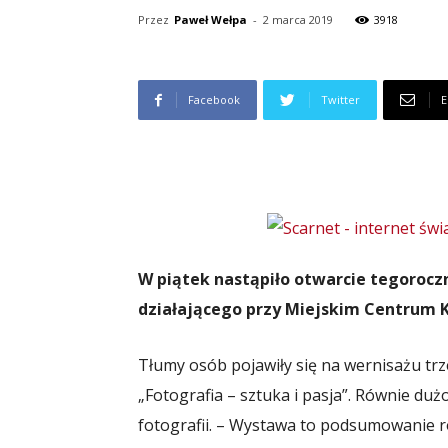
Przez
Paweł Wełpa
-
2 marca 2019
3918
Facebook
Twitter
E
W piątek nastąpiło otwarcie tegoroc
działającego przy Miejskim Centrum 
Tłumy osób pojawiły się na wernisażu trze
„Fotografia – sztuka i pasja”. Równie dużo
fotografii. – Wystawa to podsumowanie ro