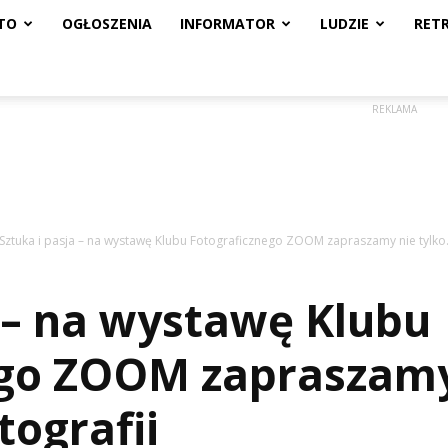
TO
OGŁOSZENIA
INFORMATOR
LUDZIE
RET
REKLAMA
Sztuka i pasja – na wystawę Klubu Fotograficznego ZOOM zapraszamy nie tylko.
a – na wystawę Klubu
go ZOOM zapraszamy
tografii