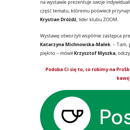
na wystawie prezentuje swoje indywidualn
część tematu, któremu poświecił przynaj
Krystian Dróżdż
, lider klubu ZOOM.
Wystawę otworzyli wspólnie zastępca pr
Katarzyna Michnowska-Małek
. – Tam,
piękno – mówił
Krzysztof Myszka
, odcz
Podoba Ci się to, co robimy na Pro
kawę?