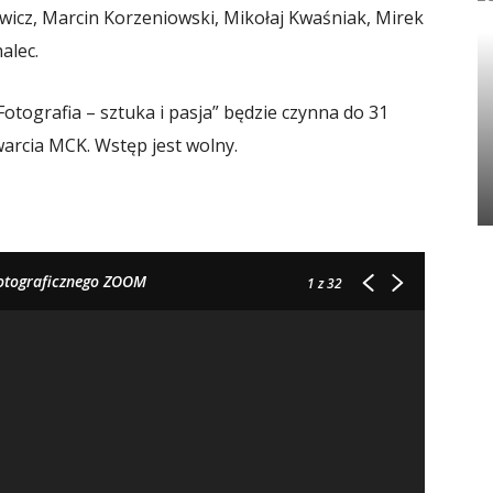
wicz, Marcin Korzeniowski, Mikołaj Kwaśniak, Mirek
alec.
ografia – sztuka i pasja” będzie czynna do 31
arcia MCK. Wstęp jest wolny.
 Fotograficznego ZOOM
1
z 32