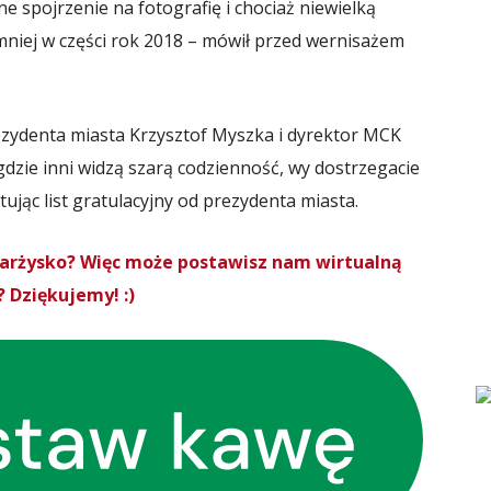
e spojrzenie na fotografię i chociaż niewielką
mniej w części rok 2018 – mówił przed wernisażem
ezydenta miasta Krzysztof Myszka i dyrektor MCK
 gdzie inni widzą szarą codzienność, wy dostrzegacie
ytując list gratulacyjny od prezydenta miasta.
Skarżysko? Więc może postawisz nam wirtualną
 Dziękujemy! :)