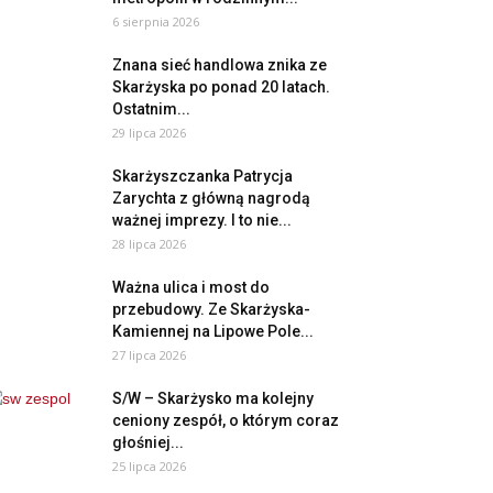
6 sierpnia 2026
Znana sieć handlowa znika ze
Skarżyska po ponad 20 latach.
Ostatnim...
29 lipca 2026
Skarżyszczanka Patrycja
Zarychta z główną nagrodą
ważnej imprezy. I to nie...
28 lipca 2026
Ważna ulica i most do
przebudowy. Ze Skarżyska-
Kamiennej na Lipowe Pole...
27 lipca 2026
S/W – Skarżysko ma kolejny
ceniony zespół, o którym coraz
głośniej...
25 lipca 2026