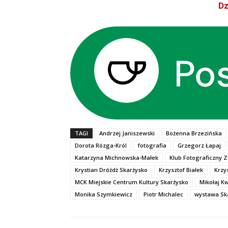
Dz
TAGI
Andrzej Janiszewski
Bożenna Brzezińska
Dorota Rózga-Król
fotografia
Grzegorz Łapaj
Katarzyna Michnowska-Małek
Klub Fotograficzny
Krystian Dróżdż Skarżysko
Krzysztof Białek
Krzy
MCK Miejskie Centrum Kultury Skarżysko
Mikołaj K
Monika Szymkiewicz
Piotr Michalec
wystawa Sk