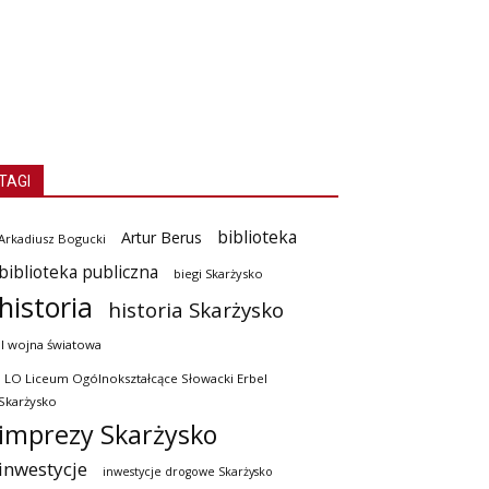
TAGI
biblioteka
Artur Berus
Arkadiusz Bogucki
biblioteka publiczna
biegi Skarżysko
historia
historia Skarżysko
II wojna światowa
I LO Liceum Ogólnokształcące Słowacki Erbel
Skarżysko
imprezy Skarżysko
inwestycje
inwestycje drogowe Skarżysko