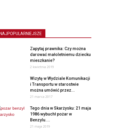
NAJPOPULARNIEJSZE
Zapytaj prawnika: Czy można
darować małoletniemu dziecku
mieszkanie?
2 kwietnia 2019
Wizytę w Wydziale Komunikacji
i Transportu w starostwie
można umówić przez...
21 marca 2017
Tego dnia w Skarżysku: 21 maja
1986 wybuchł pożar w
Benzylu....
21 maja 2019