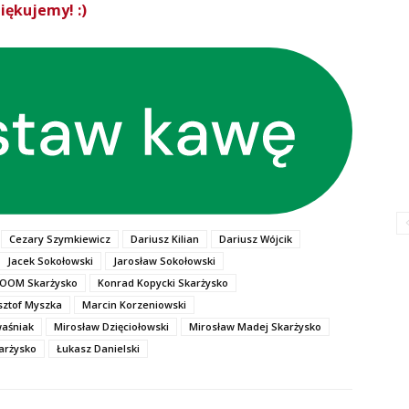
iękujemy! :)
Cezary Szymkiewicz
Dariusz Kilian
Dariusz Wójcik
Jacek Sokołowski
Jarosław Sokołowski
 ZOOM Skarżysko
Konrad Kopycki Skarżysko
sztof Myszka
Marcin Korzeniowski
waśniak
Mirosław Dzięciołowski
Mirosław Madej Skarżysko
arżysko
Łukasz Danielski