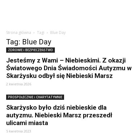
Strona główna
Tagi
Blue Day
Tag: Blue Day
ZDROWIE i BEZPIECZEŃSTWO
Jesteśmy z Wami – Niebieskimi. Z okazji
Światowego Dnia Świadomości Autyzmu w
Skarżysku odbył się Niebieski Marsz
2 kwietnia 2026
PROSPOŁECZNIE i CHARYTATYWNIE
Skarżysko było dziś niebieskie dla
autyzmu. Niebieski Marsz przeszedł
ulicami miasta
5 kwietnia 2023