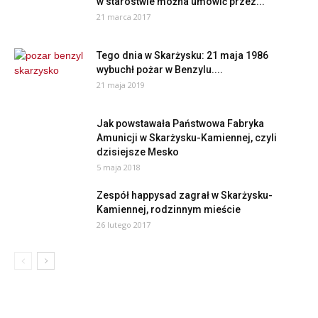
w starostwie można umówić przez...
21 marca 2017
Tego dnia w Skarżysku: 21 maja 1986
wybuchł pożar w Benzylu....
21 maja 2019
Jak powstawała Państwowa Fabryka
Amunicji w Skarżysku-Kamiennej, czyli
dzisiejsze Mesko
5 maja 2018
Zespół happysad zagrał w Skarżysku-
Kamiennej, rodzinnym mieście
26 lutego 2017