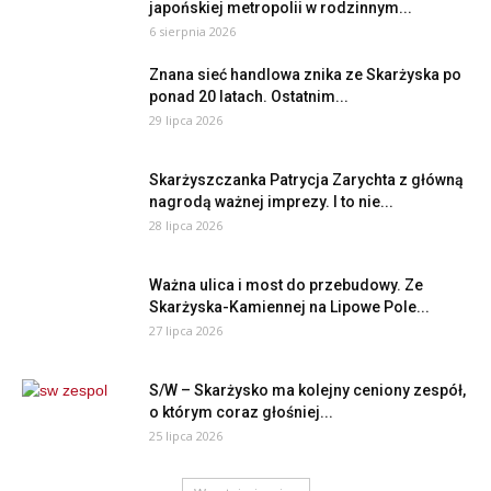
japońskiej metropolii w rodzinnym...
6 sierpnia 2026
Znana sieć handlowa znika ze Skarżyska po
ponad 20 latach. Ostatnim...
29 lipca 2026
Skarżyszczanka Patrycja Zarychta z główną
nagrodą ważnej imprezy. I to nie...
28 lipca 2026
Ważna ulica i most do przebudowy. Ze
Skarżyska-Kamiennej na Lipowe Pole...
27 lipca 2026
S/W – Skarżysko ma kolejny ceniony zespół,
o którym coraz głośniej...
25 lipca 2026