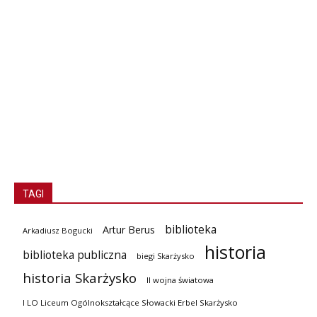
TAGI
biblioteka
Artur Berus
Arkadiusz Bogucki
historia
biblioteka publiczna
biegi Skarżysko
historia Skarżysko
II wojna światowa
I LO Liceum Ogólnokształcące Słowacki Erbel Skarżysko