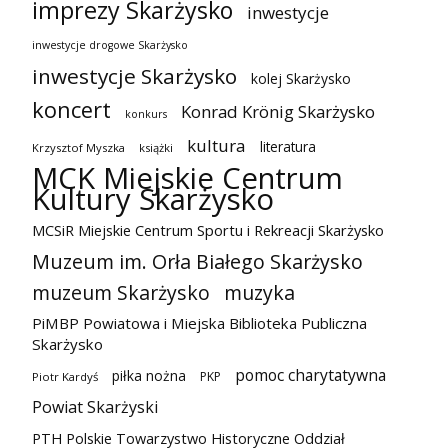
imprezy Skarżysko
inwestycje
inwestycje drogowe Skarżysko
inwestycje Skarżysko
kolej Skarżysko
koncert
Konrad Krönig Skarżysko
konkurs
kultura
literatura
Krzysztof Myszka
książki
MCK Miejskie Centrum
Kultury Skarżysko
MCSiR Miejskie Centrum Sportu i Rekreacji Skarżysko
Muzeum im. Orła Białego Skarżysko
muzeum Skarżysko
muzyka
PiMBP Powiatowa i Miejska Biblioteka Publiczna
Skarżysko
pomoc charytatywna
piłka nożna
PKP
Piotr Kardyś
Powiat Skarżyski
PTH Polskie Towarzystwo Historyczne Oddział