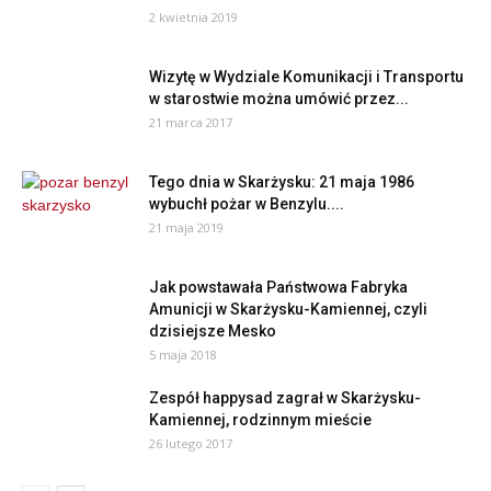
2 kwietnia 2019
Wizytę w Wydziale Komunikacji i Transportu
w starostwie można umówić przez...
21 marca 2017
Tego dnia w Skarżysku: 21 maja 1986
wybuchł pożar w Benzylu....
21 maja 2019
Jak powstawała Państwowa Fabryka
Amunicji w Skarżysku-Kamiennej, czyli
dzisiejsze Mesko
5 maja 2018
Zespół happysad zagrał w Skarżysku-
Kamiennej, rodzinnym mieście
26 lutego 2017