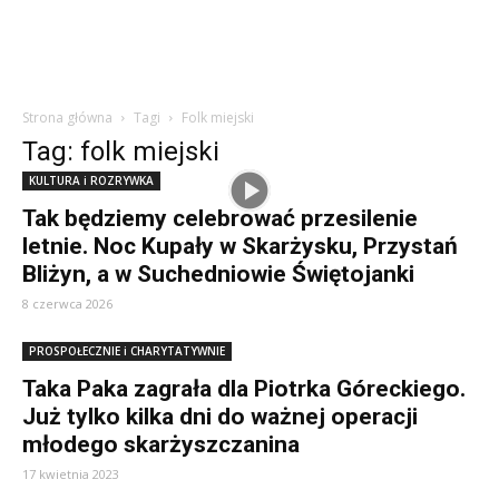
Strona główna
Tagi
Folk miejski
Tag: folk miejski
KULTURA i ROZRYWKA
Tak będziemy celebrować przesilenie
letnie. Noc Kupały w Skarżysku, Przystań
Bliżyn, a w Suchedniowie Świętojanki
8 czerwca 2026
PROSPOŁECZNIE i CHARYTATYWNIE
Taka Paka zagrała dla Piotrka Góreckiego.
Już tylko kilka dni do ważnej operacji
młodego skarżyszczanina
17 kwietnia 2023