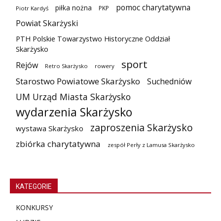
pomoc charytatywna
piłka nożna
PKP
Piotr Kardyś
Powiat Skarżyski
PTH Polskie Towarzystwo Historyczne Oddział
Skarżysko
sport
Rejów
Retro Skarżysko
rowery
Starostwo Powiatowe Skarżysko
Suchedniów
UM Urząd Miasta Skarżysko
wydarzenia Skarżysko
zaproszenia Skarżysko
wystawa Skarżysko
zbiórka charytatywna
zespół Perły z Lamusa Skarżysko
KATEGORIE
KONKURSY