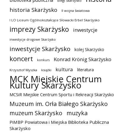
biblioteka publiczna
biegi Skarżysko
historia Skarżysko
II wojna światowa
I LO Liceum Ogólnokształcące Słowacki Erbel Skarżysko
imprezy Skarżysko
inwestycje
inwestycje drogowe Skarżysko
inwestycje Skarżysko
kolej Skarżysko
koncert
Konrad Krönig Skarżysko
konkurs
kultura
literatura
Krzysztof Myszka
książki
MCK Miejskie Centrum
Kultury Skarżysko
MCSiR Miejskie Centrum Sportu i Rekreacji Skarżysko
Muzeum im. Orła Białego Skarżysko
muzeum Skarżysko
muzyka
PiMBP Powiatowa i Miejska Biblioteka Publiczna
Skarżysko