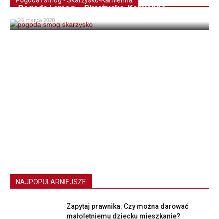
Pogoda i smog - Skarżysko-Kamienna
Pogoda i smog – Skarżysko-Kamienna
26 marca 2020
NAJPOPULARNIEJSZE
Zapytaj prawnika: Czy można darować
małoletniemu dziecku mieszkanie?