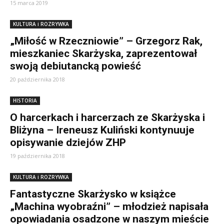
15 marca 2019
KULTURA i ROZRYWKA
„Miłość w Rzeczniowie” – Grzegorz Rak,
mieszkaniec Skarżyska, zaprezentował
swoją debiutancką powieść
20 października 2018
HISTORIA
O harcerkach i harcerzach ze Skarżyska i
Bliżyna – Ireneusz Kuliński kontynuuje
opisywanie dziejów ZHP
19 października 2018
KULTURA i ROZRYWKA
Fantastyczne Skarżysko w książce
„Machina wyobraźni” – młodzież napisała
opowiadania osadzone w naszym mieście