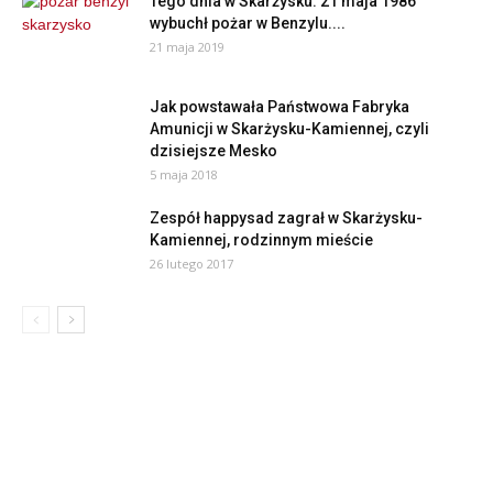
Tego dnia w Skarżysku: 21 maja 1986
wybuchł pożar w Benzylu....
21 maja 2019
Jak powstawała Państwowa Fabryka
Amunicji w Skarżysku-Kamiennej, czyli
dzisiejsze Mesko
5 maja 2018
Zespół happysad zagrał w Skarżysku-
Kamiennej, rodzinnym mieście
26 lutego 2017