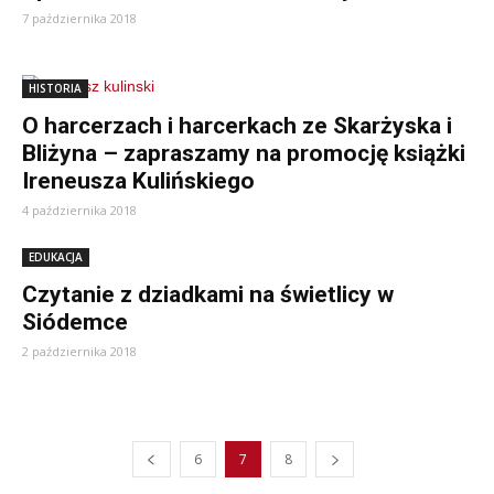
7 października 2018
HISTORIA
O harcerzach i harcerkach ze Skarżyska i
Bliżyna – zapraszamy na promocję książki
Ireneusza Kulińskiego
4 października 2018
EDUKACJA
Czytanie z dziadkami na świetlicy w
Siódemce
2 października 2018
6
7
8