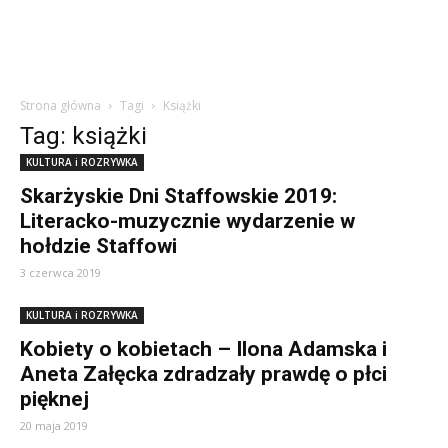
Strona główna
Tagi
Książki
Tag: książki
KULTURA i ROZRYWKA
Skarżyskie Dni Staffowskie 2019:
Literacko-muzycznie wydarzenie w
hołdzie Staffowi
3 czerwca 2019
KULTURA i ROZRYWKA
Kobiety o kobietach – Ilona Adamska i
Aneta Załęcka zdradzały prawdę o płci
pięknej
20 maja 2019