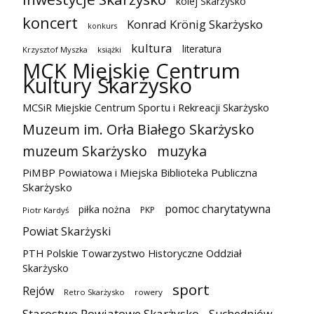
kolej Skarżysko
koncert
Konrad Krönig Skarżysko
konkurs
kultura
literatura
Krzysztof Myszka
książki
MCK Miejskie Centrum
Kultury Skarżysko
MCSiR Miejskie Centrum Sportu i Rekreacji Skarżysko
Muzeum im. Orła Białego Skarżysko
muzeum Skarżysko
muzyka
PiMBP Powiatowa i Miejska Biblioteka Publiczna
Skarżysko
pomoc charytatywna
piłka nożna
PKP
Piotr Kardyś
Powiat Skarżyski
PTH Polskie Towarzystwo Historyczne Oddział
Skarżysko
sport
Rejów
Retro Skarżysko
rowery
Starostwo Powiatowe Skarżysko