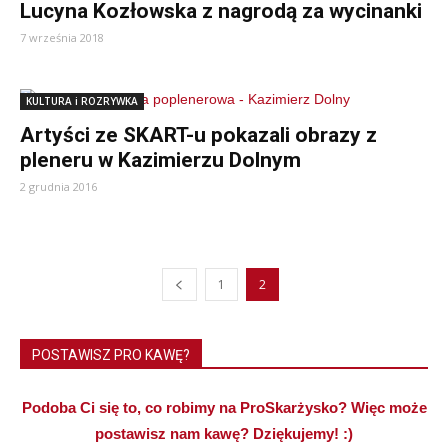
Lucyna Kozłowska z nagrodą za wycinanki
7 września 2018
KULTURA i ROZRYWKA
Artyści ze SKART-u pokazali obrazy z
pleneru w Kazimierzu Dolnym
2 grudnia 2016
1
2
POSTAWISZ PRO KAWĘ?
Podoba Ci się to, co robimy na ProSkarżysko? Więc może
postawisz nam kawę? Dziękujemy! :)