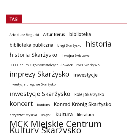
TAGI
biblioteka
Artur Berus
Arkadiusz Bogucki
historia
biblioteka publiczna
biegi Skarżysko
historia Skarżysko
II wojna światowa
I LO Liceum Ogólnokształcące Słowacki Erbel Skarżysko
imprezy Skarżysko
inwestycje
inwestycje drogowe Skarżysko
inwestycje Skarżysko
kolej Skarżysko
koncert
Konrad Krönig Skarżysko
konkurs
kultura
literatura
Krzysztof Myszka
książki
MCK Miejskie Centrum
Kultury Skarżysko