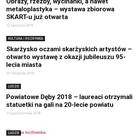
Obrazy, rzeźby, wycinanki, a nawet
metaloplastyka – wystawa zbiorowa
SKART-u już otwarta
12 kwietnia 2019
KULTURA i ROZRYWKA
Skarżysko oczami skarżyskich artystów –
otwarto wystawę z okazji jubileuszu 95-
lecia miasta
29 listopada 2018
LUDZIE
Powiatowe Dęby 2018 – laureaci otrzymali
statuetki na gali na 20-lecie powiatu
15 października 2018
LUDZIE