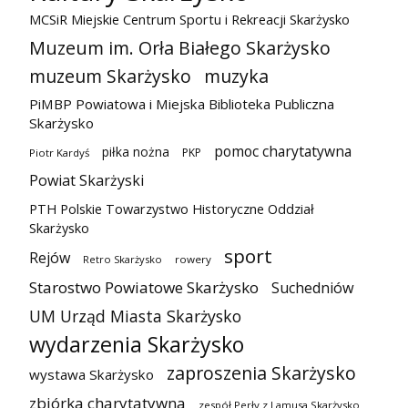
MCSiR Miejskie Centrum Sportu i Rekreacji Skarżysko
Muzeum im. Orła Białego Skarżysko
muzeum Skarżysko
muzyka
PiMBP Powiatowa i Miejska Biblioteka Publiczna
Skarżysko
pomoc charytatywna
piłka nożna
PKP
Piotr Kardyś
Powiat Skarżyski
PTH Polskie Towarzystwo Historyczne Oddział
Skarżysko
sport
Rejów
Retro Skarżysko
rowery
Starostwo Powiatowe Skarżysko
Suchedniów
UM Urząd Miasta Skarżysko
wydarzenia Skarżysko
zaproszenia Skarżysko
wystawa Skarżysko
zbiórka charytatywna
zespół Perły z Lamusa Skarżysko