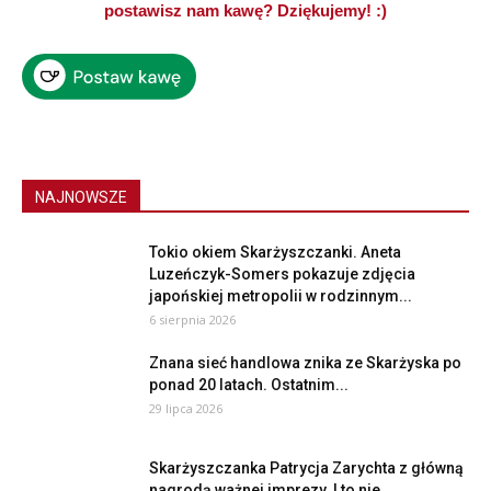
postawisz nam kawę? Dziękujemy! :)
NAJNOWSZE
Tokio okiem Skarżyszczanki. Aneta
Luzeńczyk-Somers pokazuje zdjęcia
japońskiej metropolii w rodzinnym...
6 sierpnia 2026
Znana sieć handlowa znika ze Skarżyska po
ponad 20 latach. Ostatnim...
29 lipca 2026
Skarżyszczanka Patrycja Zarychta z główną
nagrodą ważnej imprezy. I to nie...