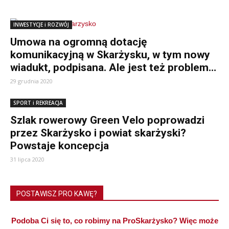
INWESTYCJE i ROZWÓJ
Umowa na ogromną dotację
komunikacyjną w Skarżysku, w tym nowy
wiadukt, podpisana. Ale jest też problem…
29 grudnia 2020
SPORT i REKREACJA
Szlak rowerowy Green Velo poprowadzi
przez Skarżysko i powiat skarżyski?
Powstaje koncepcja
31 lipca 2020
POSTAWISZ PRO KAWĘ?
Podoba Ci się to, co robimy na ProSkarżysko? Więc może