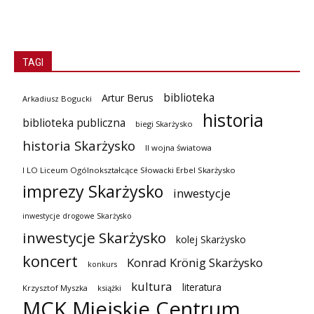
TAGI
biblioteka
Artur Berus
Arkadiusz Bogucki
historia
biblioteka publiczna
biegi Skarżysko
historia Skarżysko
II wojna światowa
I LO Liceum Ogólnokształcące Słowacki Erbel Skarżysko
imprezy Skarżysko
inwestycje
inwestycje drogowe Skarżysko
inwestycje Skarżysko
kolej Skarżysko
koncert
Konrad Krönig Skarżysko
konkurs
kultura
literatura
Krzysztof Myszka
książki
MCK Miejskie Centrum