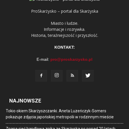
ProSkarżysko – portal dla Skarżyska
Miasto i ludzie.
Informacje i rozrywka.
Historia, teraźniejszość i przyszłość.
KONTAKT:
E-mail:
pro@proskarzysko.pl
NAJNOWSZE
Tokio okiem Skarżyszczanki. Aneta Luzeńczyk-Somers
pokazuje zdjęcia japońskiej metropolii w rodzinnym mieście
Znana sieć handlowa znika ze Skarżyska po ponad 20 latach.