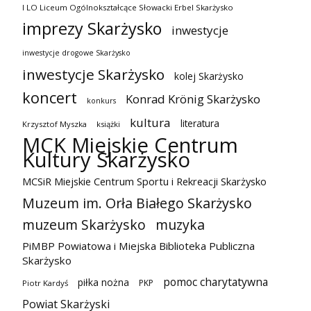
I LO Liceum Ogólnokształcące Słowacki Erbel Skarżysko
imprezy Skarżysko
inwestycje
inwestycje drogowe Skarżysko
inwestycje Skarżysko
kolej Skarżysko
koncert
Konrad Krönig Skarżysko
konkurs
kultura
literatura
Krzysztof Myszka
książki
MCK Miejskie Centrum
Kultury Skarżysko
MCSiR Miejskie Centrum Sportu i Rekreacji Skarżysko
Muzeum im. Orła Białego Skarżysko
muzeum Skarżysko
muzyka
PiMBP Powiatowa i Miejska Biblioteka Publiczna
Skarżysko
pomoc charytatywna
piłka nożna
PKP
Piotr Kardyś
Powiat Skarżyski