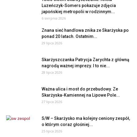
Luzeńczyk-Somers pokazuje zdjęcia
japońskiej metropolii w rodzinnym...
6 sierpnia 2026
Znana sieć handlowa znika ze Skarżyska po
ponad 20 latach. Ostatnim...
29 lipca 2026
Skarżyszczanka Patrycja Zarychta z główną
nagrodą ważnej imprezy. I to nie...
28 lipca 2026
Ważna ulica i most do przebudowy. Ze
Skarżyska-Kamiennej na Lipowe Pole...
27 lipca 2026
S/W – Skarżysko ma kolejny ceniony zespół,
o którym coraz głośniej...
25 lipca 2026