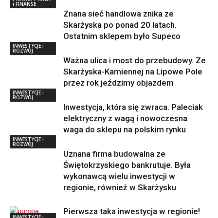
i FINANSE
Znana sieć handlowa znika ze
Skarżyska po ponad 20 latach.
Ostatnim sklepem było Supeco
INWESTYCJE i
ROZWÓJ
Ważna ulica i most do przebudowy. Ze
Skarżyska-Kamiennej na Lipowe Pole
przez rok jeździmy objazdem
INWESTYCJE i
ROZWÓJ
Inwestycja, która się zwraca. Paleciak
elektryczny z wagą i nowoczesna
waga do sklepu na polskim rynku
INWESTYCJE i
ROZWÓJ
Uznana firma budowalna ze
Świętokrzyskiego bankrutuje. Była
wykonawcą wielu inwestycji w
regionie, również w Skarżysku
Pierwsza taka inwestycja w regionie!
INWESTYCJE i