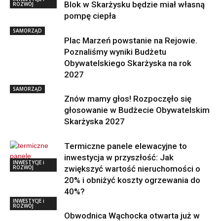
Blok w Skarżysku będzie miał własną
ROZWÓJ
pompę ciepła
SAMORZĄD
Plac Marzeń powstanie na Rejowie.
Poznaliśmy wyniki Budżetu
Obywatelskiego Skarżyska na rok
2027
SAMORZĄD
Znów mamy głos! Rozpoczęło się
głosowanie w Budżecie Obywatelskim
Skarżyska 2027
Termiczne panele elewacyjne to
inwestycja w przyszłość: Jak
INWESTYCJE i
ROZWÓJ
zwiększyć wartość nieruchomości o
20% i obniżyć koszty ogrzewania do
40%?
INWESTYCJE i
ROZWÓJ
Obwodnica Wąchocka otwarta już w