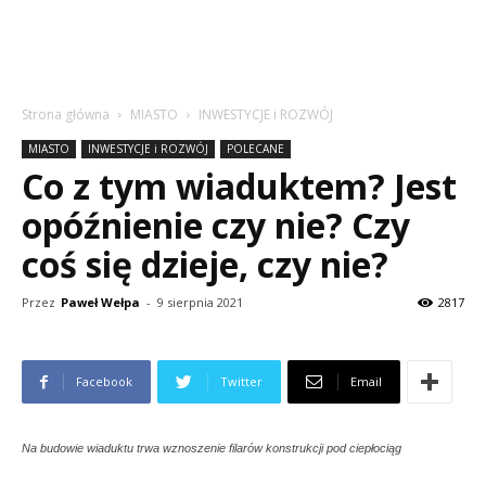
Strona główna
MIASTO
INWESTYCJE i ROZWÓJ
MIASTO
INWESTYCJE i ROZWÓJ
POLECANE
Co z tym wiaduktem? Jest
opóźnienie czy nie? Czy
coś się dzieje, czy nie?
Przez
Paweł Wełpa
-
9 sierpnia 2021
2817
Facebook
Twitter
Email
Na budowie wiaduktu trwa wznoszenie filarów konstrukcji pod ciepłociąg