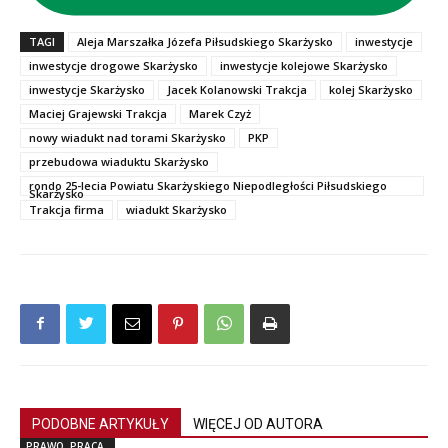
TAGI
Aleja Marszałka Józefa Piłsudskiego Skarżysko
inwestycje
inwestycje drogowe Skarżysko
inwestycje kolejowe Skarżysko
inwestycje Skarżysko
Jacek Kolanowski Trakcja
kolej Skarżysko
Maciej Grajewski Trakcja
Marek Czyż
nowy wiadukt nad torami Skarżysko
PKP
przebudowa wiaduktu Skarżysko
rondo 25-lecia Powiatu Skarżyskiego Niepodległości Piłsudskiego
Skarżysko
Trakcja firma
wiadukt Skarżysko
PODOBNE ARTYKUŁY
WIĘCEJ OD AUTORA
PRAWO, PRACA