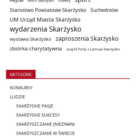
Rejów
Retro Skarżysko
rowery
Starostwo Powiatowe Skarżysko
Suchedniów
UM Urząd Miasta Skarżysko
wydarzenia Skarżysko
zaproszenia Skarżysko
wystawa Skarżysko
zbiórka charytatywna
zespół Perły z Lamusa Skarżysko
KATEGORIE
KONKURSY
LUDZIE
SKARŻYSKIE PASJE
SKARŻYSKIE SUKCESY
SKARŻYSZCZANIE (NIE
ZNANI
SKARŻYSZCZANIE W ŚWIECIE