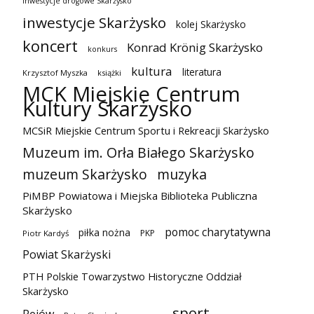
inwestycje drogowe Skarżysko
inwestycje Skarżysko
kolej Skarżysko
koncert
Konrad Krönig Skarżysko
konkurs
kultura
literatura
Krzysztof Myszka
książki
MCK Miejskie Centrum
Kultury Skarżysko
MCSiR Miejskie Centrum Sportu i Rekreacji Skarżysko
Muzeum im. Orła Białego Skarżysko
muzeum Skarżysko
muzyka
PiMBP Powiatowa i Miejska Biblioteka Publiczna
Skarżysko
pomoc charytatywna
piłka nożna
PKP
Piotr Kardyś
Powiat Skarżyski
PTH Polskie Towarzystwo Historyczne Oddział
Skarżysko
sport