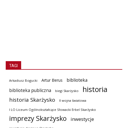
TAGI
biblioteka
Artur Berus
Arkadiusz Bogucki
historia
biblioteka publiczna
biegi Skarżysko
historia Skarżysko
II wojna światowa
I LO Liceum Ogólnokształcące Słowacki Erbel Skarżysko
imprezy Skarżysko
inwestycje