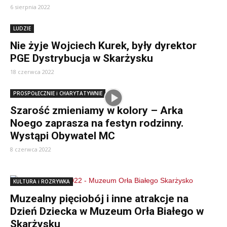
6 sierpnia 2022
LUDZIE
Nie żyje Wojciech Kurek, były dyrektor
PGE Dystrybucja w Skarżysku
18 czerwca 2022
PROSPOŁECZNIE i CHARYTATYWNIE
Szarość zmieniamy w kolory – Arka
Noego zaprasza na festyn rodzinny.
Wystąpi Obywatel MC
8 czerwca 2022
KULTURA i ROZRYWKA
Muzealny pięciobój i inne atrakcje na
Dzień Dziecka w Muzeum Orła Białego w
Skarżysku