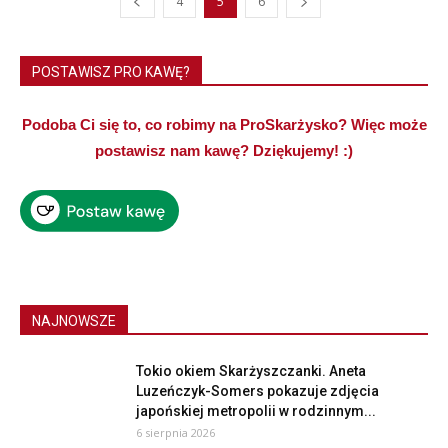
4
5
6
POSTAWISZ PRO KAWĘ?
Podoba Ci się to, co robimy na ProSkarżysko? Więc może
postawisz nam kawę? Dziękujemy! :)
NAJNOWSZE
Tokio okiem Skarżyszczanki. Aneta
Luzeńczyk-Somers pokazuje zdjęcia
japońskiej metropolii w rodzinnym...
6 sierpnia 2026