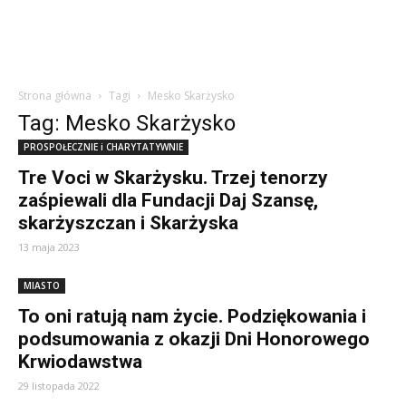
Strona główna
Tagi
Mesko Skarżysko
Tag: Mesko Skarżysko
PROSPOŁECZNIE i CHARYTATYWNIE
Tre Voci w Skarżysku. Trzej tenorzy
zaśpiewali dla Fundacji Daj Szansę,
skarżyszczan i Skarżyska
13 maja 2023
MIASTO
To oni ratują nam życie. Podziękowania i
podsumowania z okazji Dni Honorowego
Krwiodawstwa
29 listopada 2022