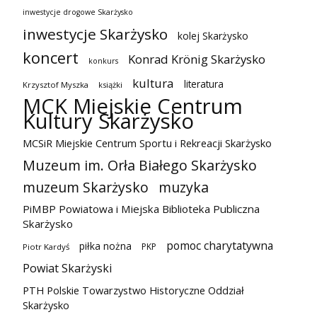
inwestycje drogowe Skarżysko
inwestycje Skarżysko
kolej Skarżysko
koncert
Konrad Krönig Skarżysko
konkurs
kultura
literatura
Krzysztof Myszka
książki
MCK Miejskie Centrum
Kultury Skarżysko
MCSiR Miejskie Centrum Sportu i Rekreacji Skarżysko
Muzeum im. Orła Białego Skarżysko
muzeum Skarżysko
muzyka
PiMBP Powiatowa i Miejska Biblioteka Publiczna
Skarżysko
pomoc charytatywna
piłka nożna
PKP
Piotr Kardyś
Powiat Skarżyski
PTH Polskie Towarzystwo Historyczne Oddział
Skarżysko