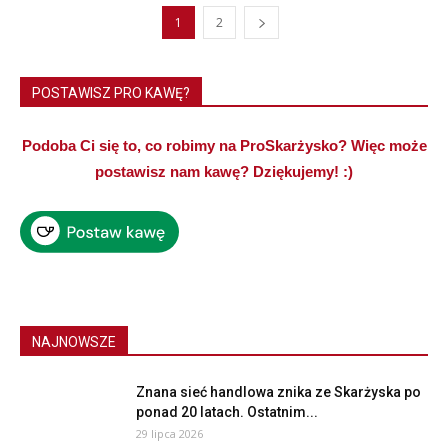
1
2
POSTAWISZ PRO KAWĘ?
Podoba Ci się to, co robimy na ProSkarżysko? Więc może
postawisz nam kawę? Dziękujemy! :)
NAJNOWSZE
Znana sieć handlowa znika ze Skarżyska po
ponad 20 latach. Ostatnim...
29 lipca 2026