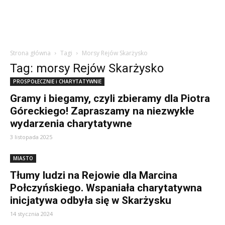
Strona główna
Tagi
Morsy Rejów Skarżysko
Tag: morsy Rejów Skarżysko
PROSPOŁECZNIE i CHARYTATYWNIE
Gramy i biegamy, czyli zbieramy dla Piotra
Góreckiego! Zapraszamy na niezwykłe
wydarzenia charytatywne
3 listopada 2025
MIASTO
Tłumy ludzi na Rejowie dla Marcina
Połczyńskiego. Wspaniała charytatywna
inicjatywa odbyła się w Skarżysku
14 stycznia 2024