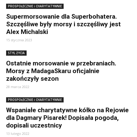
PROSPOŁECZNIE i CHARYTATYWNIE
Supermorsowanie dla Superbohatera.
Szczęśliwe były morsy i szczęśliwy jest
Alex Michalski
15 stycznia 2023
STYL ŻYCIA
Ostatnie morsowanie w przebraniach.
Morsy z MadagaSkaru oficjalnie
zakończyły sezon
28 marca 2022
PROSPOŁECZNIE i CHARYTATYWNIE
Wspaniałe charytatywne kółko na Rejowie
dla Dagmary Pisarek! Dopisała pogoda,
dopisali uczestnicy
13 lutego 2022