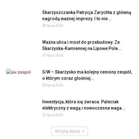
Skarżyszczanka Patrycja Zarychta z główną
nagrodą ważnej imprezy. I to nie...
28 lipca 2026
Ważna ulica i most do przebudowy. Ze
Skarżyska-Kamiennej na Lipowe Pole...
27 lipca 2026
S/W – Skarżysko ma kolejny ceniony zespół,
o którym coraz głośniej...
25 lipca 2026
Inwestycja, która się zwraca. Paleciak
elektryczny z wagą i nowoczesna waga...
22 lipca 2026
Wczytaj więcej