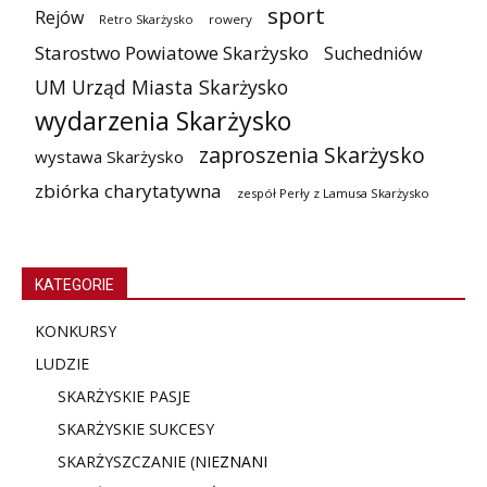
sport
Rejów
Retro Skarżysko
rowery
Starostwo Powiatowe Skarżysko
Suchedniów
UM Urząd Miasta Skarżysko
wydarzenia Skarżysko
zaproszenia Skarżysko
wystawa Skarżysko
zbiórka charytatywna
zespół Perły z Lamusa Skarżysko
KATEGORIE
KONKURSY
LUDZIE
SKARŻYSKIE PASJE
SKARŻYSKIE SUKCESY
SKARŻYSZCZANIE (NIE
ZNANI