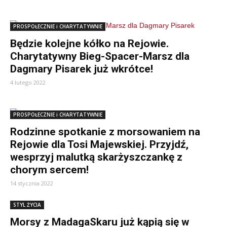
PROSPOŁECZNIE i CHARYTATYWNIE
Będzie kolejne kółko na Rejowie.
Charytatywny Bieg-Spacer-Marsz dla
Dagmary Pisarek już wkrótce!
4 lutego 2022
PROSPOŁECZNIE i CHARYTATYWNIE
Rodzinne spotkanie z morsowaniem na
Rejowie dla Tosi Majewskiej. Przyjdź,
wesprzyj malutką skarżyszczankę z
chorym sercem!
14 stycznia 2022
STYL ŻYCIA
Morsy z MadagaSkaru już kąpią się w