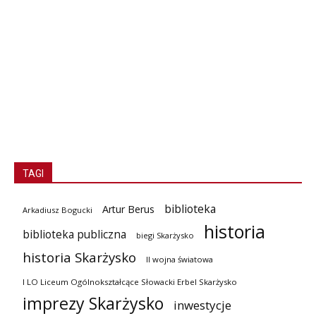
TAGI
biblioteka
Artur Berus
Arkadiusz Bogucki
historia
biblioteka publiczna
biegi Skarżysko
historia Skarżysko
II wojna światowa
I LO Liceum Ogólnokształcące Słowacki Erbel Skarżysko
imprezy Skarżysko
inwestycje