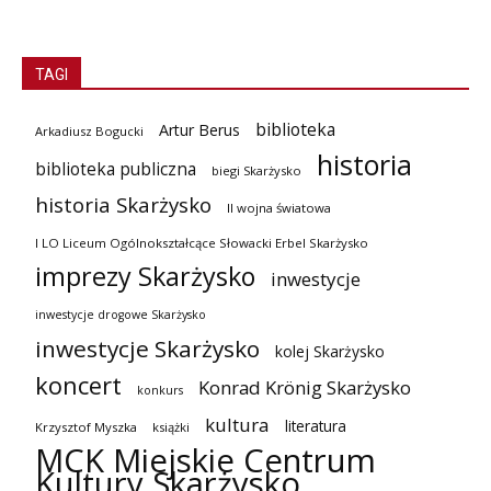
TAGI
biblioteka
Artur Berus
Arkadiusz Bogucki
historia
biblioteka publiczna
biegi Skarżysko
historia Skarżysko
II wojna światowa
I LO Liceum Ogólnokształcące Słowacki Erbel Skarżysko
imprezy Skarżysko
inwestycje
inwestycje drogowe Skarżysko
inwestycje Skarżysko
kolej Skarżysko
koncert
Konrad Krönig Skarżysko
konkurs
kultura
literatura
Krzysztof Myszka
książki
MCK Miejskie Centrum
Kultury Skarżysko