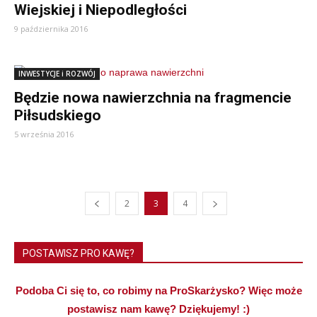
Wiejskiej i Niepodległości
9 października 2016
INWESTYCJE i ROZWÓJ
Będzie nowa nawierzchnia na fragmencie
Piłsudskiego
5 września 2016
2
3
4
POSTAWISZ PRO KAWĘ?
Podoba Ci się to, co robimy na ProSkarżysko? Więc może
postawisz nam kawę? Dziękujemy! :)