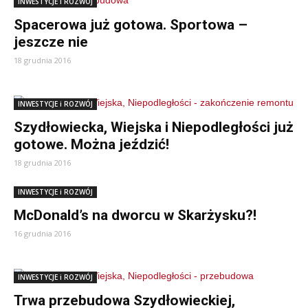
INWESTYCJE i ROZWÓJ
Spacerowa już gotowa. Sportowa –
jeszcze nie
18 grudnia 2016
INWESTYCJE i ROZWÓJ
Szydłowiecka, Wiejska i Niepodległości już
gotowe. Można jeździć!
18 grudnia 2016
INWESTYCJE i ROZWÓJ
McDonald’s na dworcu w Skarżysku?!
16 grudnia 2016
INWESTYCJE i ROZWÓJ
Trwa przebudowa Szydłowieckiej,