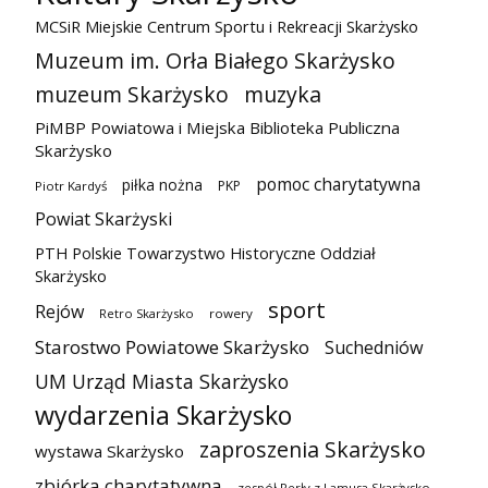
MCSiR Miejskie Centrum Sportu i Rekreacji Skarżysko
Muzeum im. Orła Białego Skarżysko
muzeum Skarżysko
muzyka
PiMBP Powiatowa i Miejska Biblioteka Publiczna
Skarżysko
pomoc charytatywna
piłka nożna
PKP
Piotr Kardyś
Powiat Skarżyski
PTH Polskie Towarzystwo Historyczne Oddział
Skarżysko
sport
Rejów
Retro Skarżysko
rowery
Starostwo Powiatowe Skarżysko
Suchedniów
UM Urząd Miasta Skarżysko
wydarzenia Skarżysko
zaproszenia Skarżysko
wystawa Skarżysko
zbiórka charytatywna
zespół Perły z Lamusa Skarżysko