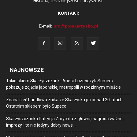
Historia, teraźniejszość i przyszłość.
KONTAKT:
E-mail:
pro@proskarzysko.pl
NAJNOWSZE
Tokio okiem Skarżyszczanki. Aneta Luzeńczyk-Somers
pokazuje zdjęcia japońskiej metropolii w rodzinnym mieście
Znana sieć handlowa znika ze Skarżyska po ponad 20 latach.
Ostatnim sklepem było Supeco
Skarżyszczanka Patrycja Zarychta z główną nagrodą ważnej
imprezy. I to nie jedyny dobry news…