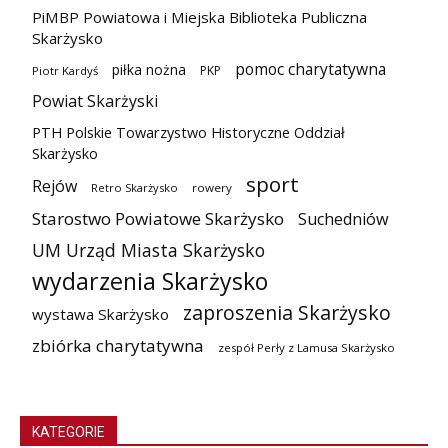
PiMBP Powiatowa i Miejska Biblioteka Publiczna
Skarżysko
pomoc charytatywna
piłka nożna
PKP
Piotr Kardyś
Powiat Skarżyski
PTH Polskie Towarzystwo Historyczne Oddział
Skarżysko
sport
Rejów
Retro Skarżysko
rowery
Starostwo Powiatowe Skarżysko
Suchedniów
UM Urząd Miasta Skarżysko
wydarzenia Skarżysko
zaproszenia Skarżysko
wystawa Skarżysko
zbiórka charytatywna
zespół Perły z Lamusa Skarżysko
KATEGORIE