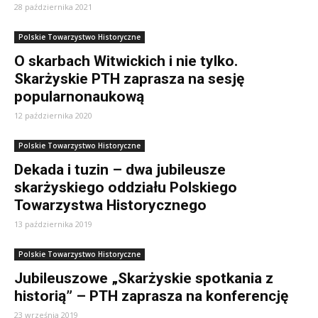
28 października 2021
Polskie Towarzystwo Historyczne
O skarbach Witwickich i nie tylko.
Skarżyskie PTH zaprasza na sesję
popularnonaukową
12 października 2020
Polskie Towarzystwo Historyczne
Dekada i tuzin – dwa jubileusze
skarżyskiego oddziału Polskiego
Towarzystwa Historycznego
13 października 2019
Polskie Towarzystwo Historyczne
Jubileuszowe „Skarżyskie spotkania z
historią” – PTH zaprasza na konferencję
23 września 2019