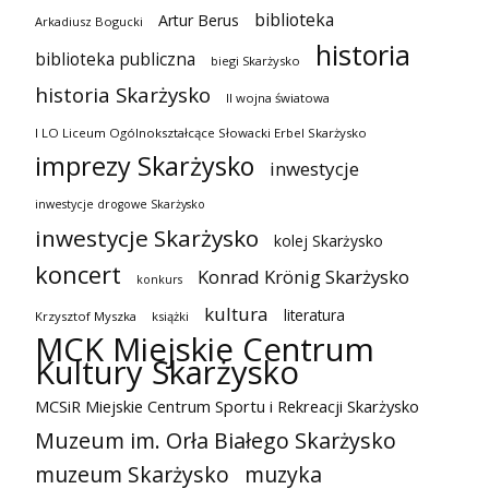
biblioteka
Artur Berus
Arkadiusz Bogucki
historia
biblioteka publiczna
biegi Skarżysko
historia Skarżysko
II wojna światowa
I LO Liceum Ogólnokształcące Słowacki Erbel Skarżysko
imprezy Skarżysko
inwestycje
inwestycje drogowe Skarżysko
inwestycje Skarżysko
kolej Skarżysko
koncert
Konrad Krönig Skarżysko
konkurs
kultura
literatura
Krzysztof Myszka
książki
MCK Miejskie Centrum
Kultury Skarżysko
MCSiR Miejskie Centrum Sportu i Rekreacji Skarżysko
Muzeum im. Orła Białego Skarżysko
muzeum Skarżysko
muzyka