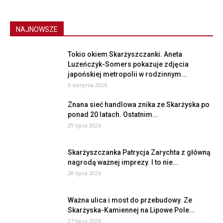
NAJNOWSZE
Tokio okiem Skarżyszczanki. Aneta
Luzeńczyk-Somers pokazuje zdjęcia
japońskiej metropolii w rodzinnym...
6 sierpnia 2026
Znana sieć handlowa znika ze Skarżyska po
ponad 20 latach. Ostatnim...
29 lipca 2026
Skarżyszczanka Patrycja Zarychta z główną
nagrodą ważnej imprezy. I to nie...
28 lipca 2026
Ważna ulica i most do przebudowy. Ze
Skarżyska-Kamiennej na Lipowe Pole...
27 lipca 2026