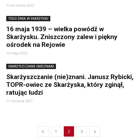
13 września 2022
TEGO DNIA W SKARŻYSKU
16 maja 1939 – wielka powódź w
Skarżysku. Zniszczony zalew i piękny
ośrodek na Rejowie
16 maja 2022
SKARŻYSZCZANIE (NIE)ZNANI
Skarżyszczanie (nie)znani. Janusz Rybicki,
TOPR-owiec ze Skarżyska, który zginął,
ratując ludzi
11 sierpnia 2021
1
2
3