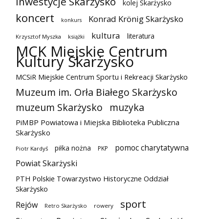
inwestycje Skarżysko
kolej Skarżysko
koncert
Konrad Krönig Skarżysko
konkurs
kultura
literatura
Krzysztof Myszka
książki
MCK Miejskie Centrum
Kultury Skarżysko
MCSiR Miejskie Centrum Sportu i Rekreacji Skarżysko
Muzeum im. Orła Białego Skarżysko
muzeum Skarżysko
muzyka
PiMBP Powiatowa i Miejska Biblioteka Publiczna
Skarżysko
pomoc charytatywna
piłka nożna
PKP
Piotr Kardyś
Powiat Skarżyski
PTH Polskie Towarzystwo Historyczne Oddział
Skarżysko
sport
Rejów
Retro Skarżysko
rowery