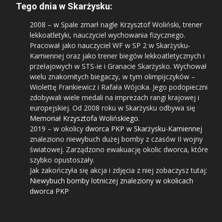
Tego dnia w Skarżysku:
2008
– w Spale zmarł nagle Krzysztof Woliński, trener
lekkoatletyki, nauczyciel wychowania fizycznego.
Pracował jako nauczyciel WF w SP 2 w Skarżysku-
Kamiennej oraz jako trener biegów lekkoatletycznych i
przełajowych w STS-ie i Granacie Skarżysko. Wychował
wielu znakomitych biegaczy, w tym olimpijczyków –
Wiolettę Frankiewicz i Rafała Wójcika. Jego podopieczni
zdobywali wiele medali na imprezach rangi krajowej i
europejskiej. Od 2008 roku w Skarżysku odbywa się
Memoriał Krzysztofa Wolińskiego
.
2019
– w okolicy
dworca PKP w Skarżysku-Kamiennej
znaleziono niewybuch dużej bomby z czasów II wojny
światowej. Zarządzono ewakuację okolic dworca, które
szybko opustoszały.
Jak zakończyła się akcja i zdjęcia z niej zobaczysz tutaj:
Niewybuch bomby lotniczej znaleziony w okolicach
dworca PKP