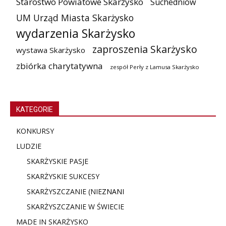
Starostwo Powiatowe Skarżysko
Suchedniów
UM Urząd Miasta Skarżysko
wydarzenia Skarżysko
zaproszenia Skarżysko
wystawa Skarżysko
zbiórka charytatywna
zespół Perły z Lamusa Skarżysko
KATEGORIE
KONKURSY
LUDZIE
SKARŻYSKIE PASJE
SKARŻYSKIE SUKCESY
SKARŻYSZCZANIE (NIE
ZNANI
SKARŻYSZCZANIE W ŚWIECIE
MADE IN SKARŻYSKO