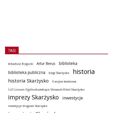
TAGI
biblioteka
Artur Berus
Arkadiusz Bogucki
historia
biblioteka publiczna
biegi Skarżysko
historia Skarżysko
II wojna światowa
I LO Liceum Ogólnokształcące Słowacki Erbel Skarżysko
imprezy Skarżysko
inwestycje
inwestycje drogowe Skarżysko