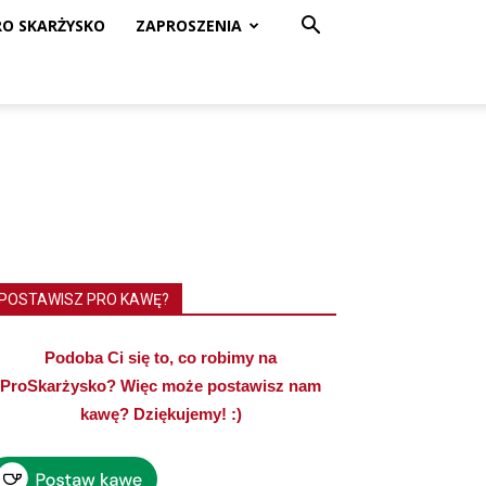
RO SKARŻYSKO
ZAPROSZENIA
POSTAWISZ PRO KAWĘ?
Podoba Ci się to, co robimy na
ProSkarżysko? Więc może postawisz nam
kawę? Dziękujemy! :)