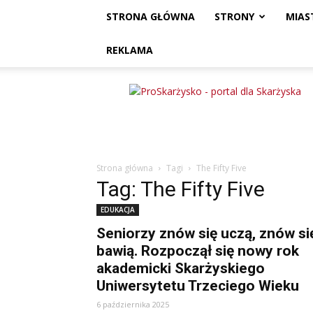
STRONA GŁÓWNA
STRONY
MIAS
REKLAMA
ProSkarżysko
Strona główna
Tagi
The Fifty Five
Tag: The Fifty Five
EDUKACJA
Seniorzy znów się uczą, znów si
bawią. Rozpoczął się nowy rok
akademicki Skarżyskiego
Uniwersytetu Trzeciego Wieku
6 października 2025