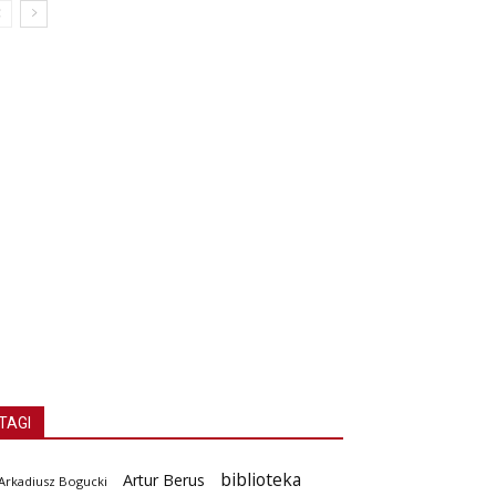
TAGI
biblioteka
Artur Berus
Arkadiusz Bogucki