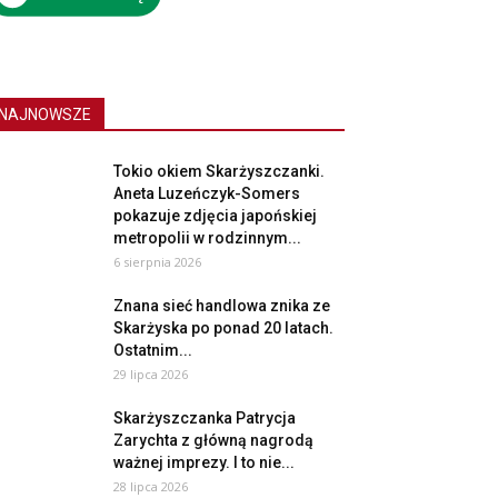
NAJNOWSZE
Tokio okiem Skarżyszczanki.
Aneta Luzeńczyk-Somers
pokazuje zdjęcia japońskiej
metropolii w rodzinnym...
6 sierpnia 2026
Znana sieć handlowa znika ze
Skarżyska po ponad 20 latach.
Ostatnim...
29 lipca 2026
Skarżyszczanka Patrycja
Zarychta z główną nagrodą
ważnej imprezy. I to nie...
28 lipca 2026