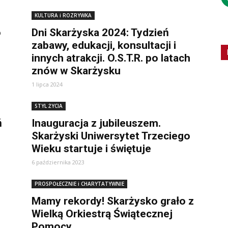
KULTURA i ROZRYWKA
o
Dni Skarżyska 2024: Tydzień
zabawy, edukacji, konsultacji i
innych atrakcji. O.S.T.R. po latach
znów w Skarżysku
1 lipca 2024
STYL ŻYCIA
ń
Inauguracja z jubileuszem.
Skarżyski Uniwersytet Trzeciego
Wieku startuje i świętuje
6 października 2023
PROSPOŁECZNIE i CHARYTATYWNIE
Mamy rekordy! Skarżysko grało z
Wielką Orkiestrą Świątecznej
Pomocy