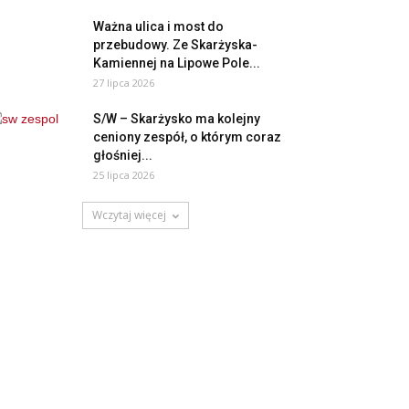
Ważna ulica i most do
przebudowy. Ze Skarżyska-
Kamiennej na Lipowe Pole...
27 lipca 2026
S/W – Skarżysko ma kolejny
ceniony zespół, o którym coraz
głośniej...
25 lipca 2026
Wczytaj więcej