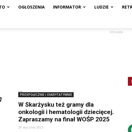
TO
OGŁOSZENIA
INFORMATOR
LUDZIE
RET
REKLAMA
PROSPOŁECZNIE i CHARYTATYWNIE
ę
W Skarżysku też gramy dla
onkologii i hematologii dziecięcej.
Zapraszamy na finał WOŚP 2025
20 stycznia 2025