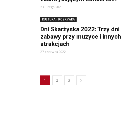
23 lutego 2023
KULTURA i ROZRYWKA
Dni Skarżyska 2022: Trzy dni
zabawy przy muzyce i innych
atrakcjach
27 czerwca 2022
1
2
3