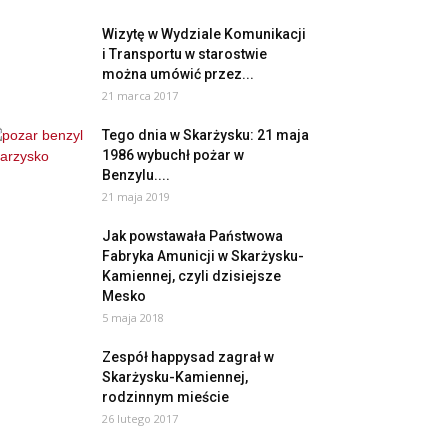
Wizytę w Wydziale Komunikacji
i Transportu w starostwie
można umówić przez...
21 marca 2017
Tego dnia w Skarżysku: 21 maja
1986 wybuchł pożar w
Benzylu....
21 maja 2019
Jak powstawała Państwowa
Fabryka Amunicji w Skarżysku-
Kamiennej, czyli dzisiejsze
Mesko
5 maja 2018
Zespół happysad zagrał w
Skarżysku-Kamiennej,
rodzinnym mieście
26 lutego 2017