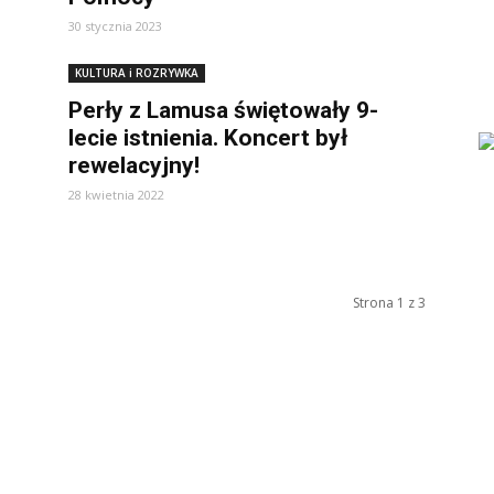
30 stycznia 2023
KULTURA i ROZRYWKA
Perły z Lamusa świętowały 9-
lecie istnienia. Koncert był
rewelacyjny!
28 kwietnia 2022
Strona 1 z 3