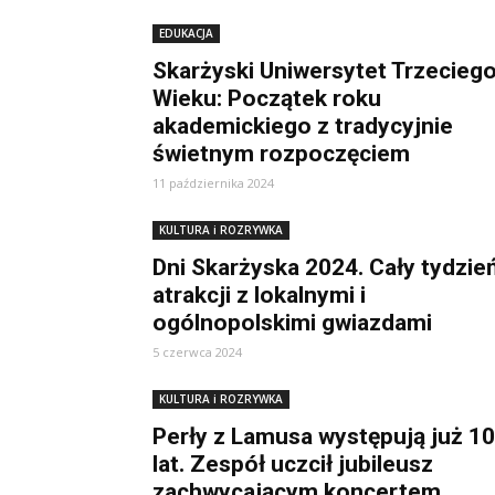
EDUKACJA
Skarżyski Uniwersytet Trzecieg
Wieku: Początek roku
akademickiego z tradycyjnie
świetnym rozpoczęciem
11 października 2024
KULTURA i ROZRYWKA
Dni Skarżyska 2024. Cały tydzie
atrakcji z lokalnymi i
ogólnopolskimi gwiazdami
5 czerwca 2024
KULTURA i ROZRYWKA
Perły z Lamusa występują już 10
lat. Zespół uczcił jubileusz
zachwycającym koncertem