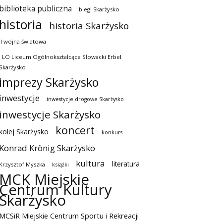
biblioteka publiczna
biegi Skarżysko
historia
historia Skarżysko
II wojna światowa
I LO Liceum Ogólnokształcące Słowacki Erbel
Skarżysko
imprezy Skarżysko
inwestycje
inwestycje drogowe Skarżysko
inwestycje Skarżysko
koncert
kolej Skarżysko
konkurs
Konrad Krönig Skarżysko
kultura
literatura
Krzysztof Myszka
książki
MCK Miejskie
Centrum Kultury
Skarżysko
MCSiR Miejskie Centrum Sportu i Rekreacji