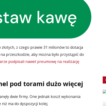
 złotych, z czego prawie 31 milionów to dotacja
ie na przeszkodzie, aby można było przystąpić do
arze podpisali nawet preumowę na realizację
el pod torami dużo więcej
tanęły dwie firmy. One jednak koszt wykonania
niż ma do dyspozycji kolej.