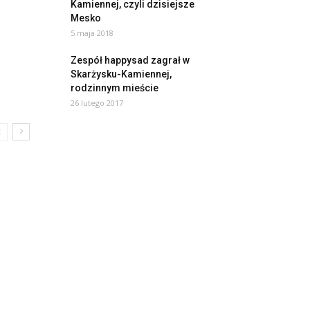
Kamiennej, czyli dzisiejsze
Mesko
5 maja 2018
Zespół happysad zagrał w
Skarżysku-Kamiennej,
rodzinnym mieście
26 lutego 2017