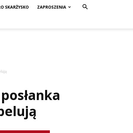
RO SKARŻYSKO
ZAPROSZENIA
elują
, posłanka
pelują