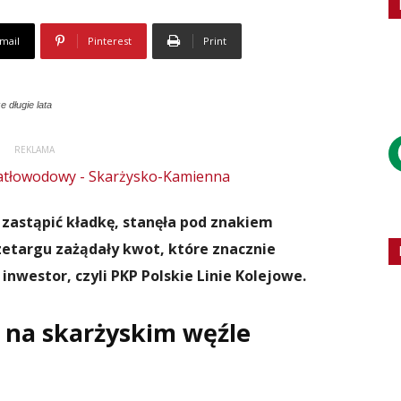
mail
Pinterest
Print
 długie lata
REKLAMA
 zastąpić kładkę, stanęła pod znakiem
rzetargu zażądały kwot, które znacznie
nwestor, czyli PKP Polskie Linie Kolejowe.
e na skarżyskim węźle