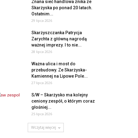
Znana sieć handlowa znika ze
Skarżyska po ponad 20 latach.
Ostatnim...
29 lipca 2026
Skarżyszczanka Patrycja
Zarychta z główną nagrodą
ważnej imprezy. I to nie...
28 lipca 2026
Ważna ulica i most do
przebudowy. Ze Skarżyska-
Kamiennej na Lipowe Pole...
27 lipca 2026
S/W – Skarżysko ma kolejny
ceniony zespół, o którym coraz
głośniej...
25 lipca 2026
Wczytaj więcej