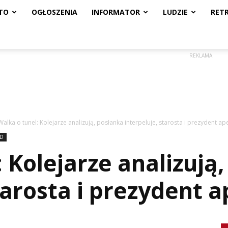
TO
OGŁOSZENIA
INFORMATOR
LUDZIE
RET
REKLAMA
Walka o tunel: Kolejarze analizują, posłanka interpeluje, starosta i prezydent ap
D
 Kolejarze analizują
tarosta i prezydent a