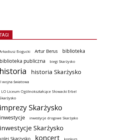
TAGI
biblioteka
Artur Berus
Arkadiusz Bogucki
biblioteka publiczna
biegi Skarżysko
historia
historia Skarżysko
II wojna światowa
I LO Liceum Ogólnokształcące Słowacki Erbel
Skarżysko
imprezy Skarżysko
inwestycje
inwestycje drogowe Skarżysko
inwestycje Skarżysko
koncert
kolej Skarżysko
konkurs