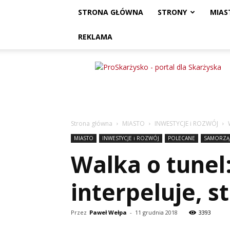
STRONA GŁÓWNA
STRONY
MIAS
REKLAMA
ProSkarżysko
Strona główna
MIASTO
INWESTYCJE i ROZWÓJ
MIASTO
INWESTYCJE i ROZWÓJ
POLECANE
SAMORZĄ
Walka o tunel:
interpeluje, s
Przez
Paweł Wełpa
-
11 grudnia 2018
3393