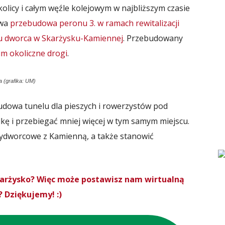
olicy i całym węźle kolejowym w najbliższym czasie
rwa
przebudowa peronu 3. w ramach rewitalizacji
 dworca w Skarżysku-Kamiennej
. Przebudowany
im okoliczne drogi
.
 (grafika: UM)
budowa tunelu dla pieszych i rowerzystów pod
dkę i przebiegać mniej więcej w tym samym miejscu.
zydworcowe z Kamienną, a także stanowić
Skarżysko? Więc może postawisz nam wirtualną
 Dziękujemy! :)