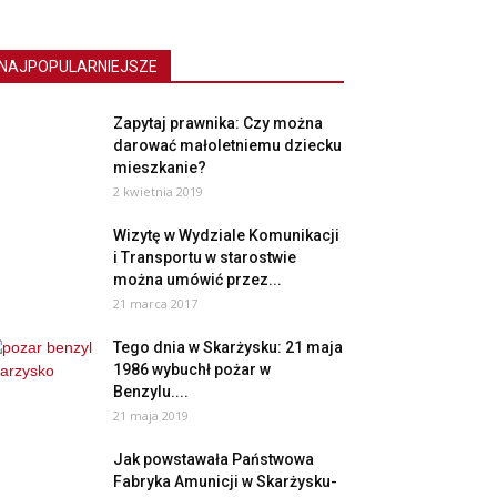
NAJPOPULARNIEJSZE
Zapytaj prawnika: Czy można
darować małoletniemu dziecku
mieszkanie?
2 kwietnia 2019
Wizytę w Wydziale Komunikacji
i Transportu w starostwie
można umówić przez...
21 marca 2017
Tego dnia w Skarżysku: 21 maja
1986 wybuchł pożar w
Benzylu....
21 maja 2019
Jak powstawała Państwowa
Fabryka Amunicji w Skarżysku-