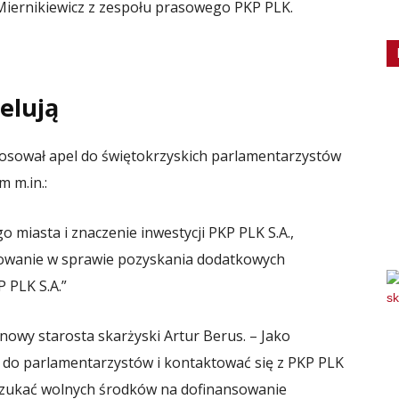
 Miernikiewicz z zespołu prasowego PKP PLK.
elują
osował apel do świętokrzyskich parlamentarzystów
m m.in.:
 miasta i znaczenie inwestycji PKP PLK S.A.,
bowanie w sprawie pozyskania dodatkowych
P PLK S.A.”
owy starosta skarżyski Artur Berus. – Jako
do parlamentarzystów i kontaktować się z PKP PLK
zukać wolnych środków na dofinansowanie