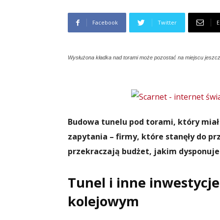
Facebook
Twitter
E
Wysłużona kładka nad torami może pozostać na miejscu jeszcze
Budowa tunelu pod torami, który miał
zapytania – firmy, które stanęły do p
przekraczają budżet, jakim dysponuje i
Tunel i inne inwestycj
kolejowym