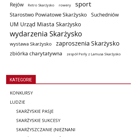
sport
Rejów
Retro Skarżysko
rowery
Starostwo Powiatowe Skarżysko
Suchedniów
UM Urząd Miasta Skarżysko
wydarzenia Skarżysko
zaproszenia Skarżysko
wystawa Skarżysko
zbiórka charytatywna
zespół Perły z Lamusa Skarżysko
KATEGORIE
KONKURSY
LUDZIE
SKARŻYSKIE PASJE
SKARŻYSKIE SUKCESY
SKARŻYSZCZANIE (NIE
ZNANI