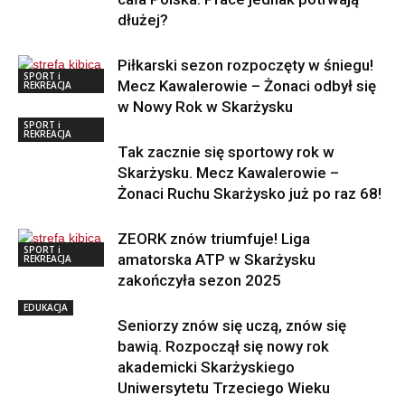
dłużej?
Piłkarski sezon rozpoczęty w śniegu!
SPORT i
Mecz Kawalerowie – Żonaci odbył się
REKREACJA
w Nowy Rok w Skarżysku
SPORT i
REKREACJA
Tak zacznie się sportowy rok w
Skarżysku. Mecz Kawalerowie –
Żonaci Ruchu Skarżysko już po raz 68!
ZEORK znów triumfuje! Liga
SPORT i
amatorska ATP w Skarżysku
REKREACJA
zakończyła sezon 2025
EDUKACJA
Seniorzy znów się uczą, znów się
bawią. Rozpoczął się nowy rok
akademicki Skarżyskiego
Uniwersytetu Trzeciego Wieku