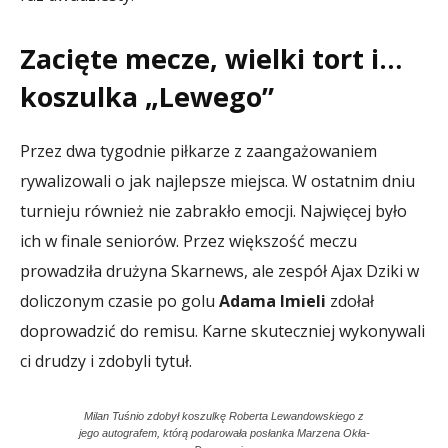
Zacięte mecze, wielki tort i…
koszulka „Lewego”
Przez dwa tygodnie piłkarze z zaangażowaniem
rywalizowali o jak najlepsze miejsca. W ostatnim dniu
turnieju również nie zabrakło emocji. Najwięcej było
ich w finale seniorów. Przez większość meczu
prowadziła drużyna Skarnews, ale zespół Ajax Dziki w
doliczonym czasie po golu
Adama Imieli
zdołał
doprowadzić do remisu. Karne skuteczniej wykonywali
ci drudzy i zdobyli tytuł.
Milan Tuśnio zdobył koszulkę Roberta Lewandowskiego z
jego autografem, którą podarowała posłanka Marzena Okła-