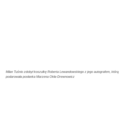
Milan Tuśnio zdobył koszulkę Roberta Lewandowskiego z jego autografem, którą
podarowała posłanka Marzena Okła-Drewnowicz