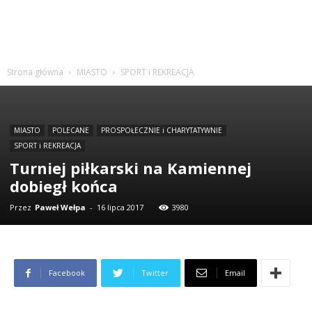
Strona główna
MIASTO
SPORT i REKREACJA
MIASTO
POLECANE
PROSPOŁECZNIE i CHARYTATYWNIE
SPORT i REKREACJA
Turniej piłkarski na Kamiennej
dobiegł końca
Przez
Paweł Wełpa
-
16 lipca 2017
3980
Facebook
Twitter
Email