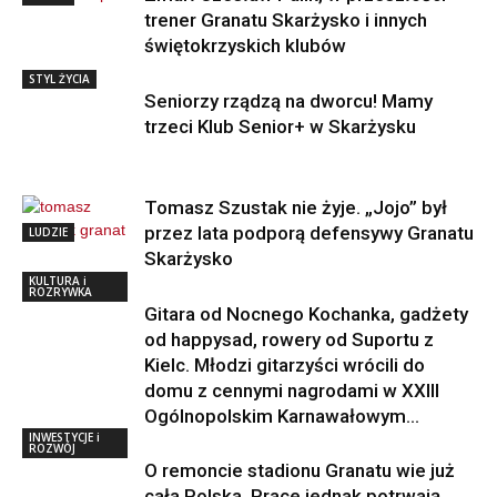
trener Granatu Skarżysko i innych
świętokrzyskich klubów
STYL ŻYCIA
Seniorzy rządzą na dworcu! Mamy
trzeci Klub Senior+ w Skarżysku
Tomasz Szustak nie żyje. „Jojo” był
przez lata podporą defensywy Granatu
LUDZIE
Skarżysko
KULTURA i
ROZRYWKA
Gitara od Nocnego Kochanka, gadżety
od happysad, rowery od Suportu z
Kielc. Młodzi gitarzyści wrócili do
domu z cennymi nagrodami w XXIII
Ogólnopolskim Karnawałowym...
INWESTYCJE i
ROZWÓJ
O remoncie stadionu Granatu wie już
cała Polska. Prace jednak potrwają