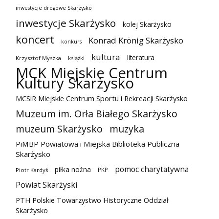
inwestycje drogowe Skarżysko
inwestycje Skarżysko
kolej Skarżysko
koncert
Konrad Krönig Skarżysko
konkurs
kultura
literatura
Krzysztof Myszka
książki
MCK Miejskie Centrum
Kultury Skarżysko
MCSiR Miejskie Centrum Sportu i Rekreacji Skarżysko
Muzeum im. Orła Białego Skarżysko
muzeum Skarżysko
muzyka
PiMBP Powiatowa i Miejska Biblioteka Publiczna
Skarżysko
pomoc charytatywna
piłka nożna
PKP
Piotr Kardyś
Powiat Skarżyski
PTH Polskie Towarzystwo Historyczne Oddział
Skarżysko