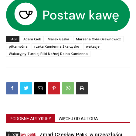
TAGI
Adam Ciok
Marek Gąska
Marzena Okła-Drewnowicz
piłka nożna
rzeka Kamienna Skarżysko
wakacje
Wakacyjny Turniej Piłki Nożnej Dolna Kamienna
PODOBNE ARTYKUŁY
WIĘCEJ OD AUTORA
Zmarł Czesław Palik, w przeszłości
LUDZIE