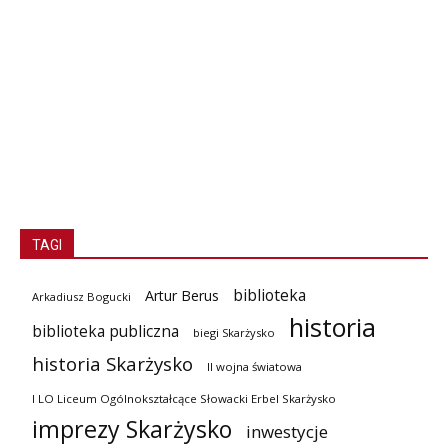
TAGI
biblioteka
Artur Berus
Arkadiusz Bogucki
historia
biblioteka publiczna
biegi Skarżysko
historia Skarżysko
II wojna światowa
I LO Liceum Ogólnokształcące Słowacki Erbel Skarżysko
imprezy Skarżysko
inwestycje