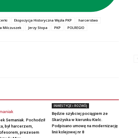
cerki
Ekspozycja Historyczna Węzła PKP
harcerstwo
a Milczuszek
Jerzy Stopa
PKP
POLREGIO
INWESTYCJE i ROZWÓJ
Będzie szybciej pociągiem ze
Skarżyska w kierunku Kielc.
cek Semaniak. Pochodził
Podpisano umowę na modernizację
a, był harcerzem,
linii kolejowej nr 8
profesorem, prezesem