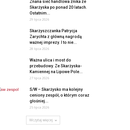
Znana sieć handlowa znika ze
Skarżyska po ponad 20 latach.
Ostatnim...
29 lipca 2026
Skarżyszczanka Patrycja
Zarychta z główną nagrodą
ważnej imprezy. I to nie...
28 lipca 2026
Ważna ulica i most do
przebudowy. Ze Skarżyska-
Kamiennej na Lipowe Pole...
27 lipca 2026
S/W – Skarżysko ma kolejny
ceniony zespół, o którym coraz
głośniej...
25 lipca 2026
Wczytaj więcej