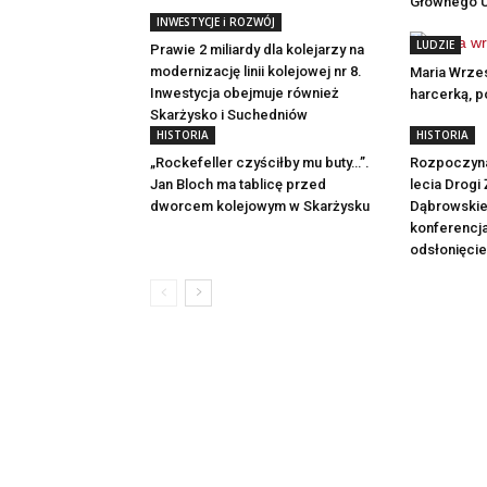
Głównego U
INWESTYCJE i ROZWÓJ
LUDZIE
Prawie 2 miliardy dla kolejarzy na
modernizację linii kolejowej nr 8.
Maria Wrzes
Inwestycja obejmuje również
harcerką, p
Skarżysko i Suchedniów
HISTORIA
HISTORIA
„Rockefeller czyściłby mu buty…”.
Rozpoczyna
Jan Bloch ma tablicę przed
lecia Drogi
dworcem kolejowym w Skarżysku
Dąbrowskie
konferencja
odsłonięcie