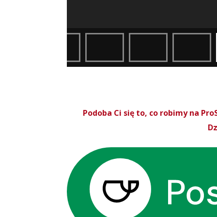
Podoba Ci się to, co robimy na P
Dz