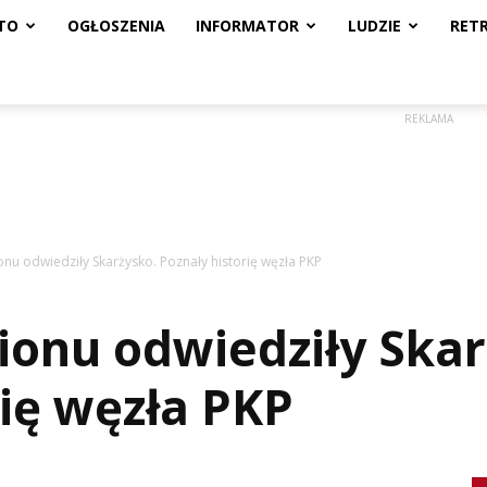
TO
OGŁOSZENIA
INFORMATOR
LUDZIE
RET
REKLAMA
onu odwiedziły Skarżysko. Poznały historię węzła PKP
gionu odwiedziły Ska
rię węzła PKP