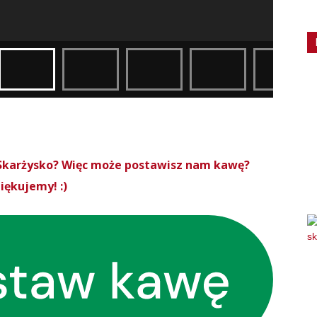
roSkarżysko? Więc może postawisz nam kawę?
iękujemy! :)