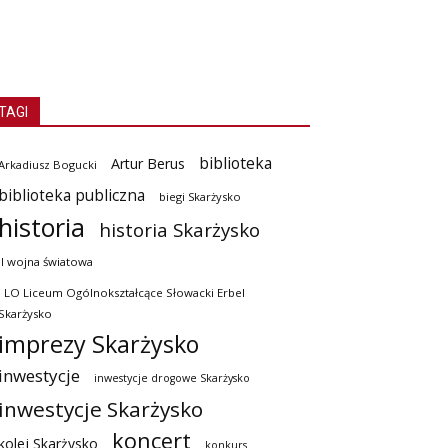
TAGI
biblioteka
Artur Berus
Arkadiusz Bogucki
biblioteka publiczna
biegi Skarżysko
historia
historia Skarżysko
II wojna światowa
I LO Liceum Ogólnokształcące Słowacki Erbel
Skarżysko
imprezy Skarżysko
inwestycje
inwestycje drogowe Skarżysko
inwestycje Skarżysko
koncert
kolej Skarżysko
konkurs