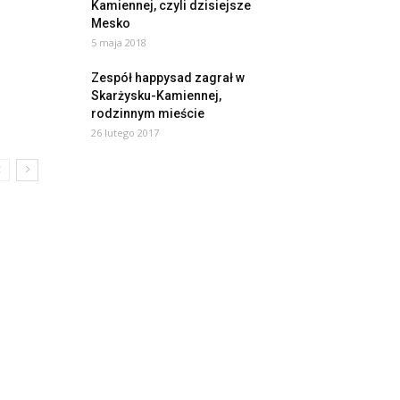
Kamiennej, czyli dzisiejsze
Mesko
5 maja 2018
Zespół happysad zagrał w
Skarżysku-Kamiennej,
rodzinnym mieście
26 lutego 2017