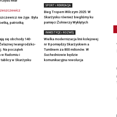
rzędu Miar
SPORT i REKREACJA
Bieg Tropem Wilczym 2025: W
Skarżysku również biegliśmy ku
zczewicz nie żyje. Była
pamięci Żołnierzy Wyklętych
oetką, patriotką
INWESTYCJE i ROZWÓJ
ją się obchody 140-
Wielka modernizacja linii kolejowej
 Żelaznej Iwangrodzko-
nr 8 pomiędzy Skarżyskiem a
j. Na początek
Tumlinem za 800 milionów. W
 w Radomiu i
Suchedniowie będzie
 tablicy w Skarżysku
komunikacyjna rewolucja