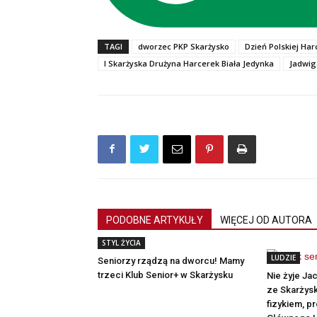
TAGI
dworzec PKP Skarżysko
Dzień Polskiej Har
I Skarżyska Drużyna Harcerek Biała Jedynka
Jadwig
PODOBNE ARTYKUŁY
WIĘCEJ OD AUTORA
STYL ŻYCIA
LUDZIE
Seniorzy rządzą na dworcu! Mamy
trzeci Klub Senior+ w Skarżysku
Nie żyje Ja
ze Skarżysk
fizykiem, 