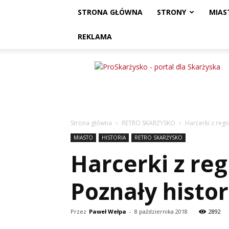
STRONA GŁÓWNA
STRONY
MIAS
REKLAMA
ProSkarżysko
Strona główna
RETRO SKARŻYSKO
Harcerki z regi
MIASTO
HISTORIA
RETRO SKARŻYSKO
Harcerki z re
Poznały histo
Przez
Paweł Wełpa
-
8 października 2018
2892