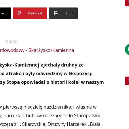
mail
Pinterest
Print
REKLAMA
arżyska-Kamiennej zjechały druhny ze
d atrakcji były odwiedziny w Ekspozycji
rzy Stopa opowiadał o historii kolei w naszym
 pierwszą niedzielę października. I właśnie w
ię harcerki z hufców należących do Staropolskiej
częta z 1. Skarżyskiej Drużyny Harcerek „Biała