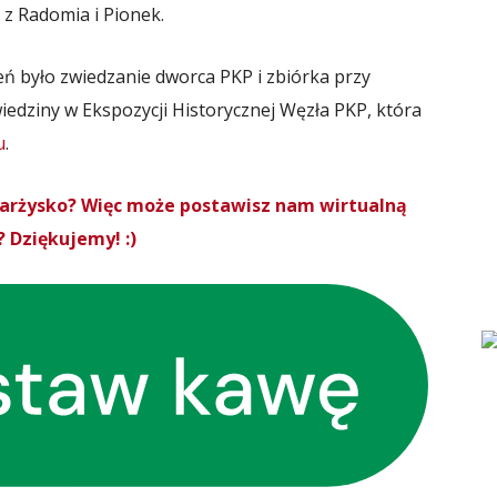
i z Radomia i Pionek.
eń było zwiedzanie dworca PKP i zbiórka przy
dziny w Ekspozycji Historycznej Węzła PKP, która
u
.
Skarżysko? Więc może postawisz nam wirtualną
 Dziękujemy! :)