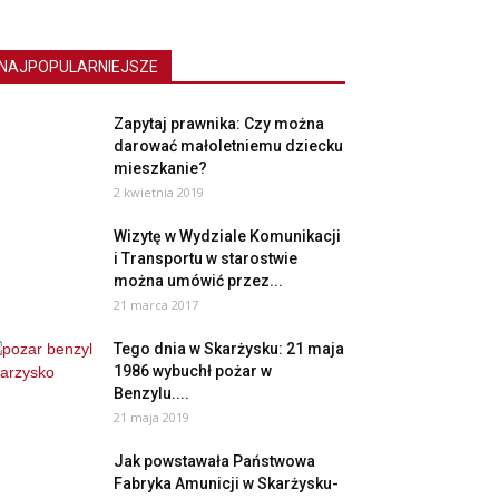
NAJPOPULARNIEJSZE
Zapytaj prawnika: Czy można
darować małoletniemu dziecku
mieszkanie?
2 kwietnia 2019
Wizytę w Wydziale Komunikacji
i Transportu w starostwie
można umówić przez...
21 marca 2017
Tego dnia w Skarżysku: 21 maja
1986 wybuchł pożar w
Benzylu....
21 maja 2019
Jak powstawała Państwowa
Fabryka Amunicji w Skarżysku-