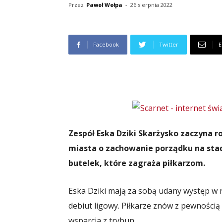
Przez
Paweł Wełpa
-
26 sierpnia 2022
Facebook
Twitter
E
Zespół Eska Dziki Skarżysko zaczyna 
miasta o zachowanie porządku na stad
butelek, które zagraża piłkarzom.
Eska Dziki mają za sobą udany występ w 
debiut ligowy. Piłkarze znów z pewnością
wsparcia z trybun.