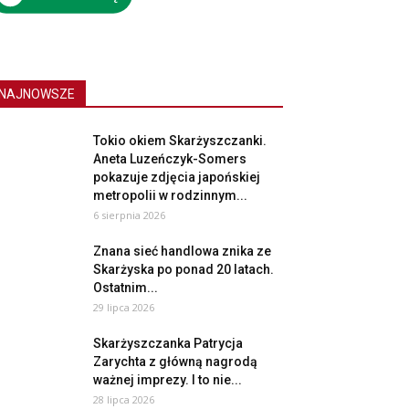
NAJNOWSZE
Tokio okiem Skarżyszczanki.
Aneta Luzeńczyk-Somers
pokazuje zdjęcia japońskiej
metropolii w rodzinnym...
6 sierpnia 2026
Znana sieć handlowa znika ze
Skarżyska po ponad 20 latach.
Ostatnim...
29 lipca 2026
Skarżyszczanka Patrycja
Zarychta z główną nagrodą
ważnej imprezy. I to nie...
28 lipca 2026