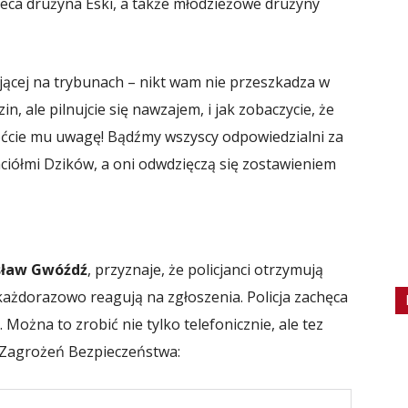
bieca drużyna Eski, a także młodzieżowe drużyny
ącej na trybunach – nikt wam nie przeszkadza w
n, ale pilnujcie się nawzajem, i jak zobaczycie, że
róćcie mu uwagę! Bądźmy wszyscy odpowiedzialni za
ciółmi Dzików, a oni odwdzięczą się zostawieniem
sław Gwóźdź
, przyznaje, że policjanci otrzymują
każdorazowo reagują na zgłoszenia. Policja zachęca
ożna to zrobić nie tylko telefonicznie, ale tez
 Zagrożeń Bezpieczeństwa: