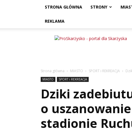
STRONA GŁÓWNA
STRONY
MIAS
REKLAMA
ProSkarżysko
Strona główna
MIASTO
SPORT i REKREACJA
Dzi
MIASTO
SPORT i REKREACJA
Dziki zadebiutu
o uszanowanie
stadionie Ruch