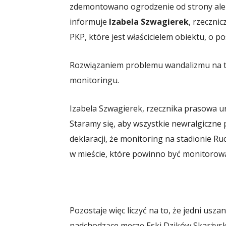
zdemontowano ogrodzenie od strony alei 
informuje
Izabela Szwagierek
, rzeczni
PKP, które jest właścicielem obiektu, o p
Rozwiązaniem problemu wandalizmu na tr
monitoringu.
Izabela Szwagierek, rzecznika prasowa u
Staramy się, aby wszystkie newralgiczne 
deklaracji, że monitoring na stadionie Ruc
w mieście, które powinno być monitorowan
Pozostaje więc liczyć na to, że jedni usza
nadchodzące mecze Eski Dzików Skarżysk