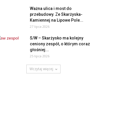
Ważna ulica i most do
przebudowy. Ze Skarżyska-
Kamiennej na Lipowe Pole...
27 lipca 2026
S/W – Skarżysko ma kolejny
ceniony zespół, o którym coraz
głośniej...
25 lipca 2026
Wczytaj więcej