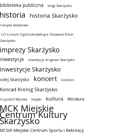
biblioteka publiczna
biegi Skarżysko
historia
historia Skarżysko
II wojna światowa
I LO Liceum Ogólnokształcące Słowacki Erbel
Skarżysko
imprezy Skarżysko
inwestycje
inwestycje drogowe Skarżysko
inwestycje Skarżysko
koncert
kolej Skarżysko
konkurs
Konrad Krönig Skarżysko
kultura
literatura
Krzysztof Myszka
książki
MCK Miejskie
Centrum Kultury
Skarżysko
MCSiR Miejskie Centrum Sportu i Rekreacji