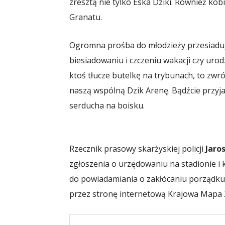
zresztą nie tylko Eska Dziki. Również ko
Granatu.
Ogromna prośba do młodzieży przesiaduj
biesiadowaniu i czczeniu wakacji czy urodzi
ktoś tłucze butelkę na trybunach, to zw
naszą wspólną Dzik Arenę. Bądźcie przyja
serducha na boisku.
Rzecznik prasowy skarżyskiej policji
Jaro
zgłoszenia o urzędowaniu na stadionie i 
do powiadamiania o zakłócaniu porządku. M
przez stronę internetową Krajowa Mapa