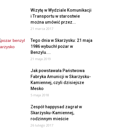
Wizytę w Wydziale Komunikacji
i Transportu w starostwie
można umówić przez...
21 marca 2017
Tego dnia w Skarżysku: 21 maja
1986 wybuchł pożar w
Benzylu....
21 maja 2019
Jak powstawała Państwowa
Fabryka Amunicji w Skarżysku-
Kamiennej, czyli dzisiejsze
Mesko
5 maja 2018
Zespół happysad zagrał w
Skarżysku-Kamiennej,
rodzinnym mieście
26 lutego 2017