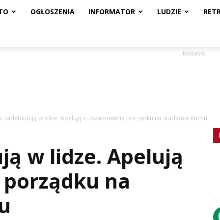
TO
OGŁOSZENIA
INFORMATOR
LUDZIE
RET
REKLAMA
ki zadebiutują w lidze. Apelują o uszanowanie porządku na stadionie Ruchu
ją w lidze. Apelują
 porządku na
u