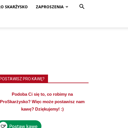
RO SKARŻYSKO
ZAPROSZENIA
POSTAWISZ PRO KAWĘ?
Podoba Ci się to, co robimy na
ProSkarżysko? Więc może postawisz nam
kawę? Dziękujemy! :)