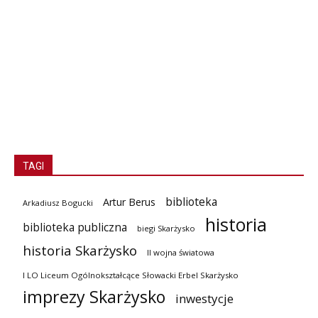
TAGI
biblioteka
Artur Berus
Arkadiusz Bogucki
historia
biblioteka publiczna
biegi Skarżysko
historia Skarżysko
II wojna światowa
I LO Liceum Ogólnokształcące Słowacki Erbel Skarżysko
imprezy Skarżysko
inwestycje