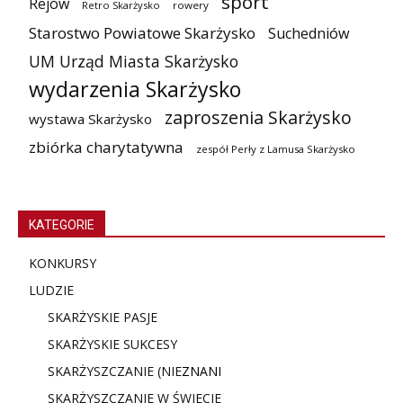
sport
Rejów
Retro Skarżysko
rowery
Starostwo Powiatowe Skarżysko
Suchedniów
UM Urząd Miasta Skarżysko
wydarzenia Skarżysko
zaproszenia Skarżysko
wystawa Skarżysko
zbiórka charytatywna
zespół Perły z Lamusa Skarżysko
KATEGORIE
KONKURSY
LUDZIE
SKARŻYSKIE PASJE
SKARŻYSKIE SUKCESY
SKARŻYSZCZANIE (NIE
ZNANI
SKARŻYSZCZANIE W ŚWIECIE