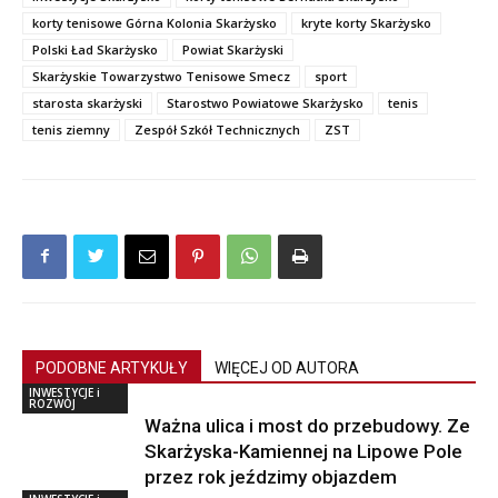
korty tenisowe Górna Kolonia Skarżysko
kryte korty Skarżysko
Polski Ład Skarżysko
Powiat Skarżyski
Skarżyskie Towarzystwo Tenisowe Smecz
sport
starosta skarżyski
Starostwo Powiatowe Skarżysko
tenis
tenis ziemny
Zespół Szkół Technicznych
ZST
PODOBNE ARTYKUŁY
WIĘCEJ OD AUTORA
INWESTYCJE i
ROZWÓJ
Ważna ulica i most do przebudowy. Ze
Skarżyska-Kamiennej na Lipowe Pole
przez rok jeździmy objazdem