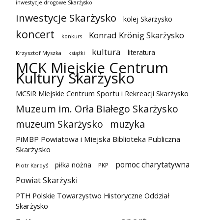
inwestycje drogowe Skarżysko
inwestycje Skarżysko
kolej Skarżysko
koncert
Konrad Krönig Skarżysko
konkurs
kultura
literatura
Krzysztof Myszka
książki
MCK Miejskie Centrum
Kultury Skarżysko
MCSiR Miejskie Centrum Sportu i Rekreacji Skarżysko
Muzeum im. Orła Białego Skarżysko
muzeum Skarżysko
muzyka
PiMBP Powiatowa i Miejska Biblioteka Publiczna
Skarżysko
pomoc charytatywna
piłka nożna
PKP
Piotr Kardyś
Powiat Skarżyski
PTH Polskie Towarzystwo Historyczne Oddział
Skarżysko