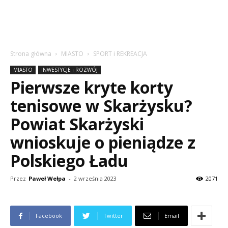
Strona główna
MIASTO
SPORT i REKREACJA
MIASTO
INWESTYCJE i ROZWÓJ
Pierwsze kryte korty
tenisowe w Skarżysku?
Powiat Skarżyski
wnioskuje o pieniądze z
Polskiego Ładu
Przez
Paweł Wełpa
-
2 września 2023
2071
Facebook
Twitter
Email