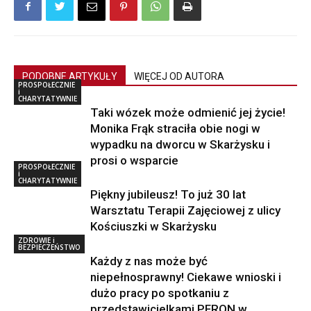
PODOBNE ARTYKUŁY
WIĘCEJ OD AUTORA
PROSPOŁECZNIE
i
CHARYTATYWNIE
Taki wózek może odmienić jej życie!
Monika Frąk straciła obie nogi w
wypadku na dworcu w Skarżysku i
prosi o wsparcie
PROSPOŁECZNIE
i
CHARYTATYWNIE
Piękny jubileusz! To już 30 lat
Warsztatu Terapii Zajęciowej z ulicy
Kościuszki w Skarżysku
ZDROWIE i
BEZPIECZEŃSTWO
Każdy z nas może być
niepełnosprawny! Ciekawe wnioski i
dużo pracy po spotkaniu z
przedstawicielkami PFRON w