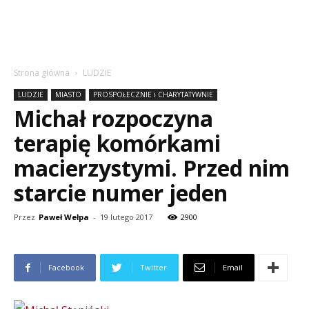
Strona główna
LUDZIE
LUDZIE
MIASTO
PROSPOŁECZNIE i CHARYTATYWNIE
Michał rozpoczyna
terapię komórkami
macierzystymi. Przed nim
starcie numer jeden
Przez
Paweł Wełpa
-
19 lutego 2017
2900
Facebook
Twitter
Email