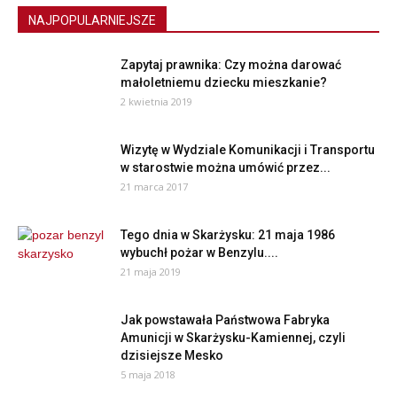
NAJPOPULARNIEJSZE
Zapytaj prawnika: Czy można darować
małoletniemu dziecku mieszkanie?
2 kwietnia 2019
Wizytę w Wydziale Komunikacji i Transportu
w starostwie można umówić przez...
21 marca 2017
Tego dnia w Skarżysku: 21 maja 1986
wybuchł pożar w Benzylu....
21 maja 2019
Jak powstawała Państwowa Fabryka
Amunicji w Skarżysku-Kamiennej, czyli
dzisiejsze Mesko
5 maja 2018