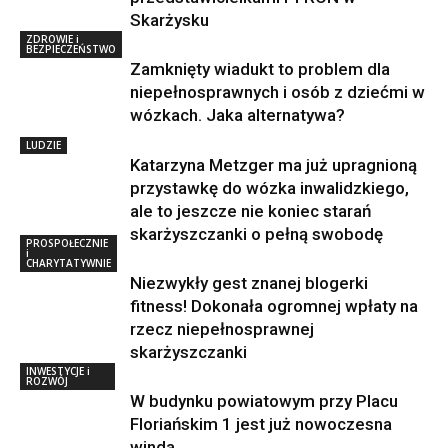
Skarżysku
ZDROWIE i
BEZPIECZEŃSTWO
Zamknięty wiadukt to problem dla
niepełnosprawnych i osób z dziećmi w
wózkach. Jaka alternatywa?
LUDZIE
Katarzyna Metzger ma już upragnioną
przystawkę do wózka inwalidzkiego,
ale to jeszcze nie koniec starań
skarżyszczanki o pełną swobodę
PROSPOŁECZNIE
i
CHARYTATYWNIE
Niezwykły gest znanej blogerki
fitness! Dokonała ogromnej wpłaty na
rzecz niepełnosprawnej
skarżyszczanki
INWESTYCJE i
ROZWÓJ
W budynku powiatowym przy Placu
Floriańskim 1 jest już nowoczesna
winda