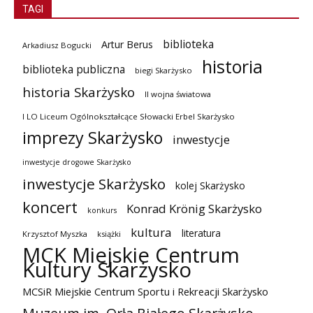
TAGI
biblioteka
Artur Berus
Arkadiusz Bogucki
historia
biblioteka publiczna
biegi Skarżysko
historia Skarżysko
II wojna światowa
I LO Liceum Ogólnokształcące Słowacki Erbel Skarżysko
imprezy Skarżysko
inwestycje
inwestycje drogowe Skarżysko
inwestycje Skarżysko
kolej Skarżysko
koncert
Konrad Krönig Skarżysko
konkurs
kultura
literatura
Krzysztof Myszka
książki
MCK Miejskie Centrum
Kultury Skarżysko
MCSiR Miejskie Centrum Sportu i Rekreacji Skarżysko