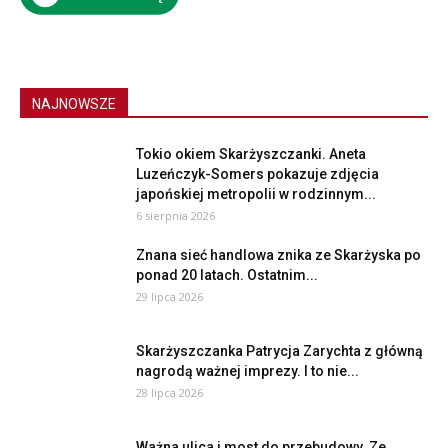
NAJNOWSZE
Tokio okiem Skarżyszczanki. Aneta
Luzeńczyk-Somers pokazuje zdjęcia
japońskiej metropolii w rodzinnym...
6 sierpnia 2026
Znana sieć handlowa znika ze Skarżyska po
ponad 20 latach. Ostatnim...
29 lipca 2026
Skarżyszczanka Patrycja Zarychta z główną
nagrodą ważnej imprezy. I to nie...
28 lipca 2026
Ważna ulica i most do przebudowy. Ze