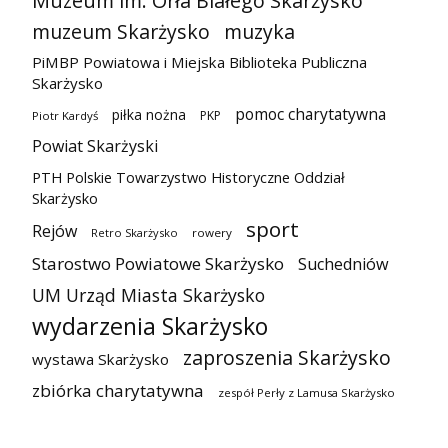
Muzeum im. Orła Białego Skarżysko
muzeum Skarżysko
muzyka
PiMBP Powiatowa i Miejska Biblioteka Publiczna
Skarżysko
pomoc charytatywna
piłka nożna
PKP
Piotr Kardyś
Powiat Skarżyski
PTH Polskie Towarzystwo Historyczne Oddział
Skarżysko
sport
Rejów
Retro Skarżysko
rowery
Starostwo Powiatowe Skarżysko
Suchedniów
UM Urząd Miasta Skarżysko
wydarzenia Skarżysko
zaproszenia Skarżysko
wystawa Skarżysko
zbiórka charytatywna
zespół Perły z Lamusa Skarżysko