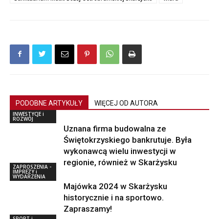
PODOBNE ARTYKUŁY
WIĘCEJ OD AUTORA
INWESTYCJE i
ROZWÓJ
Uznana firma budowalna ze
Świętokrzyskiego bankrutuje. Była
wykonawcą wielu inwestycji w
regionie, również w Skarżysku
ZAPROSZENIA -
IMPREZY i
WYDARZENIA
Majówka 2024 w Skarżysku
historycznie i na sportowo.
Zapraszamy!
SPORT i