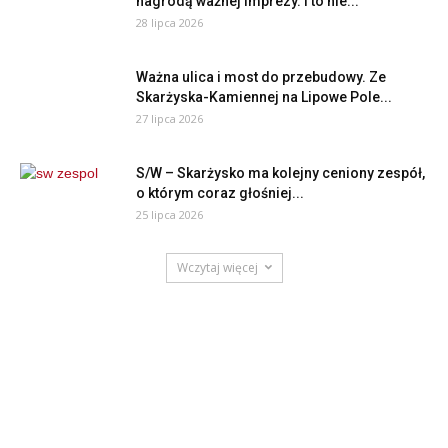
nagrodą ważnej imprezy. I to nie...
28 lipca 2026
Ważna ulica i most do przebudowy. Ze
Skarżyska-Kamiennej na Lipowe Pole...
27 lipca 2026
S/W – Skarżysko ma kolejny ceniony zespół,
o którym coraz głośniej...
25 lipca 2026
Wczytaj więcej