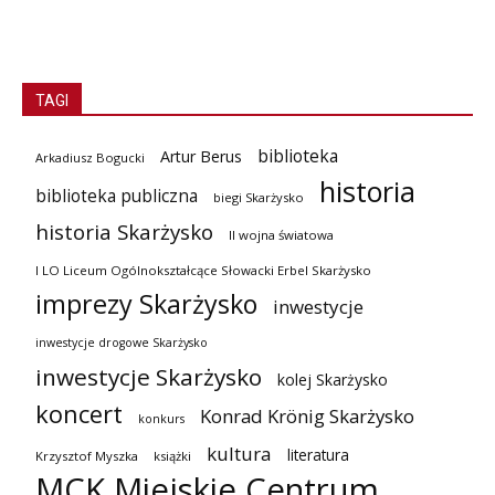
TAGI
biblioteka
Artur Berus
Arkadiusz Bogucki
historia
biblioteka publiczna
biegi Skarżysko
historia Skarżysko
II wojna światowa
I LO Liceum Ogólnokształcące Słowacki Erbel Skarżysko
imprezy Skarżysko
inwestycje
inwestycje drogowe Skarżysko
inwestycje Skarżysko
kolej Skarżysko
koncert
Konrad Krönig Skarżysko
konkurs
kultura
literatura
Krzysztof Myszka
książki
MCK Miejskie Centrum