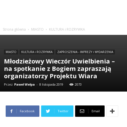
Strona główna
MIASTO
KULTURA i ROZRYWKA
MIASTO
KULTURA i ROZRYWKA
ZAPROSZENIA - IMPREZY i WYDARZENIA
Młodzieżowy Wieczór Uwielbienia –
na spotkanie z Bogiem zapraszają
organizatorzy Projektu Wiara
Przez
Paweł Wełpa
-
8 listopada 2019
2073
Facebook
Twitter
Email