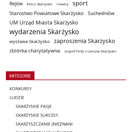
sport
Rejów
Retro Skarżysko
rowery
Starostwo Powiatowe Skarżysko
Suchedniów
UM Urząd Miasta Skarżysko
wydarzenia Skarżysko
zaproszenia Skarżysko
wystawa Skarżysko
zbiórka charytatywna
zespół Perły z Lamusa Skarżysko
KATEGORIE
KONKURSY
LUDZIE
SKARŻYSKIE PASJE
SKARŻYSKIE SUKCESY
SKARŻYSZCZANIE (NIE
ZNANI