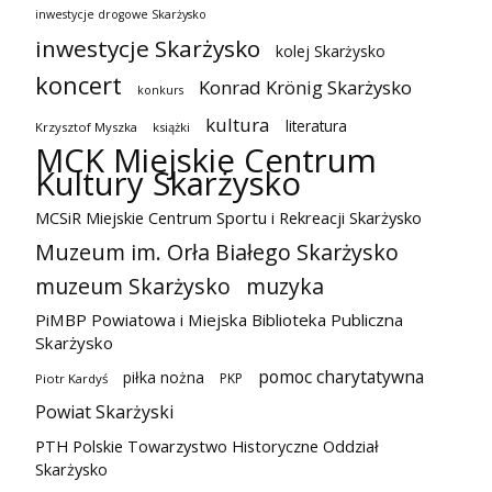
inwestycje drogowe Skarżysko
inwestycje Skarżysko
kolej Skarżysko
koncert
Konrad Krönig Skarżysko
konkurs
kultura
literatura
Krzysztof Myszka
książki
MCK Miejskie Centrum
Kultury Skarżysko
MCSiR Miejskie Centrum Sportu i Rekreacji Skarżysko
Muzeum im. Orła Białego Skarżysko
muzeum Skarżysko
muzyka
PiMBP Powiatowa i Miejska Biblioteka Publiczna
Skarżysko
pomoc charytatywna
piłka nożna
PKP
Piotr Kardyś
Powiat Skarżyski
PTH Polskie Towarzystwo Historyczne Oddział
Skarżysko