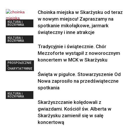
Choinka miejska w Skarżysku od teraz
w nowym miejscu! Zapraszamy na
KULTURA i
ROZRYWKA
spotkanie mikołajkowe, jarmark
świąteczny i inne atrakcje
KULTURA i
ROZRYWKA
Tradycyjnie i świątecznie. Chór
Mezzoforte wystąpił z noworocznym
koncertem w MCK w Skarżysku
PROSPOŁECZNIE
i
CHARYTATYWNIE
Święta w pigułce. Stowarzyszenie Od
Nowa zaprosiło na przedświąteczne
spotkania
KULTURA i
ROZRYWKA
Skarżyszczanie kolędowali z
gwiazdami. Kościół św. Alberta w
Skarżysku zamienił się w salę
koncertową