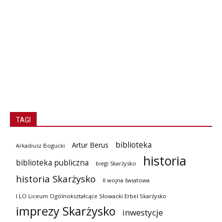
TAGI
biblioteka
Artur Berus
Arkadiusz Bogucki
historia
biblioteka publiczna
biegi Skarżysko
historia Skarżysko
II wojna światowa
I LO Liceum Ogólnokształcące Słowacki Erbel Skarżysko
imprezy Skarżysko
inwestycje