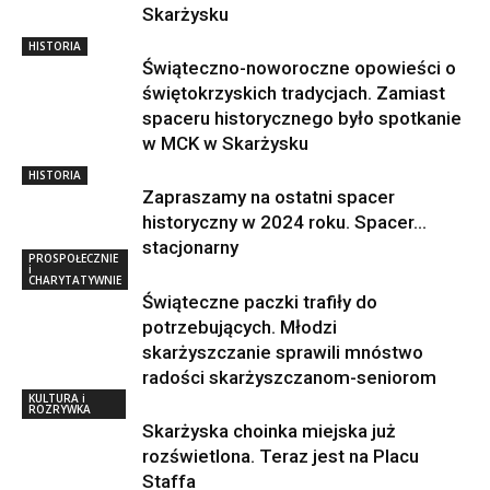
Skarżysku
HISTORIA
Świąteczno-noworoczne opowieści o
świętokrzyskich tradycjach. Zamiast
spaceru historycznego było spotkanie
w MCK w Skarżysku
HISTORIA
Zapraszamy na ostatni spacer
historyczny w 2024 roku. Spacer…
stacjonarny
PROSPOŁECZNIE
i
CHARYTATYWNIE
Świąteczne paczki trafiły do
potrzebujących. Młodzi
skarżyszczanie sprawili mnóstwo
radości skarżyszczanom-seniorom
KULTURA i
ROZRYWKA
Skarżyska choinka miejska już
rozświetlona. Teraz jest na Placu
Staffa