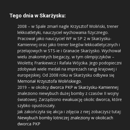
Tego dnia w Skarżysku:
2008
– w Spale zmarł nagle Krzysztof Woliński, trener
lekkoatletyki, nauczyciel wychowania fizycznego.
Pracował jako nauczyciel WF w SP 2 w Skarżysku-
Kamiennej oraz jako trener biegów lekkoatletycznych i
przełajowych w STS-ie i Granacie Skarżysko. Wychował
wielu znakomitych biegaczy, w tym olimpijczyków –
Wiolettę Frankiewicz i Rafała Wójcika. Jego podopieczni
zdobywali wiele medali na imprezach rangi krajowej i
europejskiej. Od 2008 roku w Skarżysku odbywa się
Memoriał Krzysztofa Wolińskiego
.
2019
– w okolicy
dworca PKP w Skarżysku-Kamiennej
znaleziono niewybuch dużej bomby z czasów II wojny
światowej. Zarządzono ewakuację okolic dworca, które
szybko opustoszały.
Jak zakończyła się akcja i zdjęcia z niej zobaczysz tutaj:
Niewybuch bomby lotniczej znaleziony w okolicach
dworca PKP