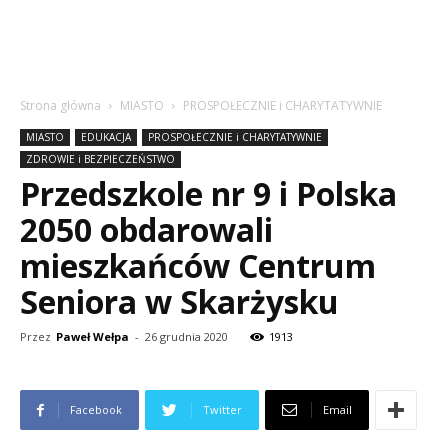
Strona główna
MIASTO
PROSPOŁECZNIE i CHARYTATYWNIE
MIASTO
EDUKACJA
PROSPOŁECZNIE i CHARYTATYWNIE
ZDROWIE i BEZPIECZEŃSTWO
Przedszkole nr 9 i Polska
2050 obdarowali
mieszkańców Centrum
Seniora w Skarżysku
Przez
Paweł Wełpa
-
26 grudnia 2020
1913
Facebook
Twitter
Email