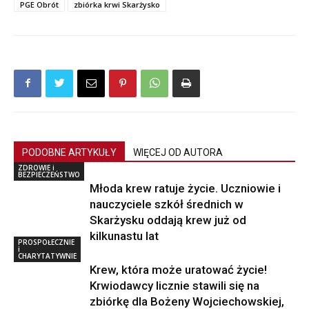
PGE Obrót
zbiórka krwi Skarżysko
PODOBNE ARTYKUŁY
WIĘCEJ OD AUTORA
ZDROWIE i
BEZPIECZEŃSTWO
Młoda krew ratuje życie. Uczniowie i
nauczyciele szkół średnich w
Skarżysku oddają krew już od
kilkunastu lat
PROSPOŁECZNIE
i
CHARYTATYWNIE
Krew, która może uratować życie!
Krwiodawcy licznie stawili się na
zbiórkę dla Bożeny Wojciechowskiej,