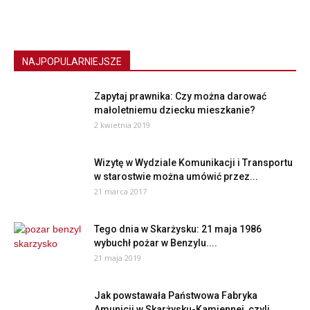
NAJPOPULARNIEJSZE
Zapytaj prawnika: Czy można darować
małoletniemu dziecku mieszkanie?
2 kwietnia 2019
Wizytę w Wydziale Komunikacji i Transportu
w starostwie można umówić przez...
21 marca 2017
Tego dnia w Skarżysku: 21 maja 1986
wybuchł pożar w Benzylu....
21 maja 2019
Jak powstawała Państwowa Fabryka
Amunicji w Skarżysku-Kamiennej, czyli