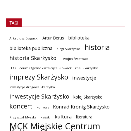
TAGI
biblioteka
Artur Berus
Arkadiusz Bogucki
historia
biblioteka publiczna
biegi Skarżysko
historia Skarżysko
II wojna światowa
I LO Liceum Ogólnokształcące Słowacki Erbel Skarżysko
imprezy Skarżysko
inwestycje
inwestycje drogowe Skarżysko
inwestycje Skarżysko
kolej Skarżysko
koncert
Konrad Krönig Skarżysko
konkurs
kultura
literatura
Krzysztof Myszka
książki
MCK Miejskie Centrum