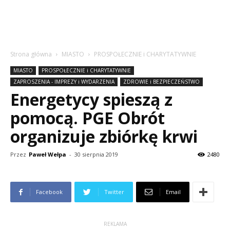
Strona główna
MIASTO
PROSPOŁECZNIE i CHARYTATYWNIE
MIASTO
PROSPOŁECZNIE i CHARYTATYWNIE
ZAPROSZENIA - IMPREZY i WYDARZENIA
ZDROWIE i BEZPIECZEŃSTWO
Energetycy spieszą z
pomocą. PGE Obrót
organizuje zbiórkę krwi
Przez
Paweł Wełpa
-
30 sierpnia 2019
2480
Facebook
Twitter
Email
REKLAMA