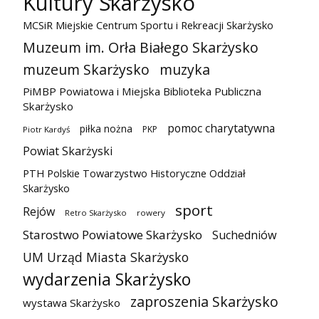
Kultury Skarżysko
MCSiR Miejskie Centrum Sportu i Rekreacji Skarżysko
Muzeum im. Orła Białego Skarżysko
muzeum Skarżysko
muzyka
PiMBP Powiatowa i Miejska Biblioteka Publiczna
Skarżysko
pomoc charytatywna
piłka nożna
PKP
Piotr Kardyś
Powiat Skarżyski
PTH Polskie Towarzystwo Historyczne Oddział
Skarżysko
sport
Rejów
Retro Skarżysko
rowery
Starostwo Powiatowe Skarżysko
Suchedniów
UM Urząd Miasta Skarżysko
wydarzenia Skarżysko
zaproszenia Skarżysko
wystawa Skarżysko