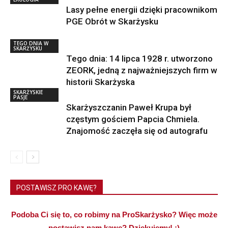
Lasy pełne energii dzięki pracownikom
PGE Obrót w Skarżysku
TEGO DNIA W
SKARŻYSKU
Tego dnia: 14 lipca 1928 r. utworzono
ZEORK, jedną z najważniejszych firm w
historii Skarżyska
SKARŻYSKIE
PASJE
Skarżyszczanin Paweł Krupa był
częstym gościem Papcia Chmiela.
Znajomość zaczęła się od autografu
POSTAWISZ PRO KAWĘ?
Podoba Ci się to, co robimy na ProSkarżysko? Więc może
postawisz nam kawę? Dziękujemy! :)