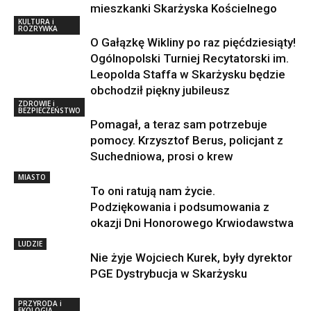
mieszkanki Skarżyska Kościelnego
KULTURA i
ROZRYWKA
O Gałązkę Wikliny po raz pięćdziesiąty!
Ogólnopolski Turniej Recytatorski im.
Leopolda Staffa w Skarżysku będzie
obchodził piękny jubileusz
ZDROWIE i
BEZPIECZEŃSTWO
Pomagał, a teraz sam potrzebuje
pomocy. Krzysztof Berus, policjant z
Suchedniowa, prosi o krew
MIASTO
To oni ratują nam życie.
Podziękowania i podsumowania z
okazji Dni Honorowego Krwiodawstwa
LUDZIE
Nie żyje Wojciech Kurek, były dyrektor
PGE Dystrybucja w Skarżysku
PRZYRODA i
EKOLOGIA