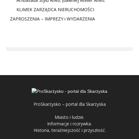
Ambasada Stylu Anett (dawniej Atelier Anett
KLIMEK ZARZĄDCA NIERUCHOMOŚCI
ZAPROSZENIA – IMPREZY i WYDARZENIA
ProSkarżysko – portal dla Skarżyska
Miasto i ludzie.
Informacje i rozrywka.
Historia, teraźniejszość i przyszłość.