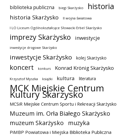
historia
biblioteka publiczna
biegi Skarżysko
historia Skarżysko
II wojna światowa
I LO Liceum Ogólnokształcące Słowacki Erbel Skarżysko
imprezy Skarżysko
inwestycje
inwestycje drogowe Skarżysko
inwestycje Skarżysko
kolej Skarżysko
koncert
Konrad Krönig Skarżysko
konkurs
kultura
literatura
Krzysztof Myszka
książki
MCK Miejskie Centrum
Kultury Skarżysko
MCSiR Miejskie Centrum Sportu i Rekreacji Skarżysko
Muzeum im. Orła Białego Skarżysko
muzeum Skarżysko
muzyka
PiMBP Powiatowa i Miejska Biblioteka Publiczna