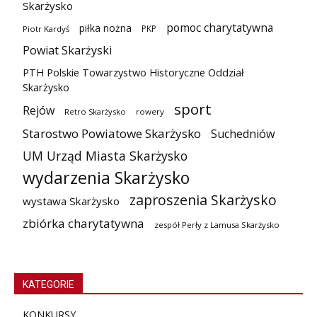
Skarżysko
pomoc charytatywna
piłka nożna
PKP
Piotr Kardyś
Powiat Skarżyski
PTH Polskie Towarzystwo Historyczne Oddział
Skarżysko
sport
Rejów
Retro Skarżysko
rowery
Starostwo Powiatowe Skarżysko
Suchedniów
UM Urząd Miasta Skarżysko
wydarzenia Skarżysko
zaproszenia Skarżysko
wystawa Skarżysko
zbiórka charytatywna
zespół Perły z Lamusa Skarżysko
KATEGORIE
KONKURSY