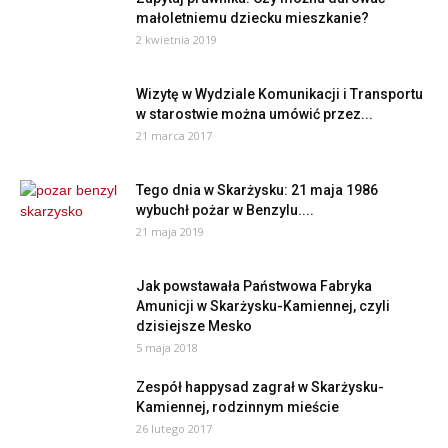
małoletniemu dziecku mieszkanie?
2 kwietnia 2019
Wizytę w Wydziale Komunikacji i Transportu
w starostwie można umówić przez...
21 marca 2017
Tego dnia w Skarżysku: 21 maja 1986
wybuchł pożar w Benzylu....
21 maja 2019
Jak powstawała Państwowa Fabryka
Amunicji w Skarżysku-Kamiennej, czyli
dzisiejsze Mesko
5 maja 2018
Zespół happysad zagrał w Skarżysku-
Kamiennej, rodzinnym mieście
26 lutego 2017