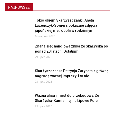
NAJNOWSZE
Tokio okiem Skarżyszczanki. Aneta
Luzeńczyk-Somers pokazuje zdjęcia
japońskiej metropolii w rodzinnym...
6 sierpnia 2026
Znana sieć handlowa znika ze Skarżyska po
ponad 20 latach. Ostatnim...
29 lipca 2026
Skarżyszczanka Patrycja Zarychta z główną
nagrodą ważnej imprezy. I to nie...
28 lipca 2026
Ważna ulica i most do przebudowy. Ze
Skarżyska-Kamiennej na Lipowe Pole...
27 lipca 2026