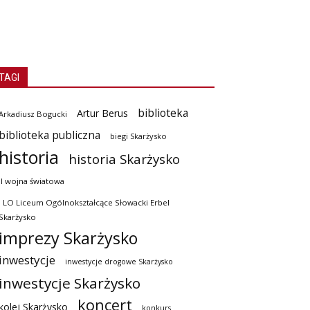
TAGI
biblioteka
Artur Berus
Arkadiusz Bogucki
biblioteka publiczna
biegi Skarżysko
historia
historia Skarżysko
II wojna światowa
I LO Liceum Ogólnokształcące Słowacki Erbel
Skarżysko
imprezy Skarżysko
inwestycje
inwestycje drogowe Skarżysko
inwestycje Skarżysko
koncert
kolej Skarżysko
konkurs