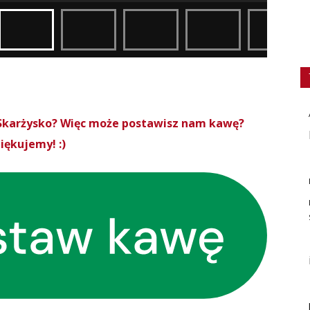
roSkarżysko? Więc może postawisz nam kawę?
iękujemy! :)