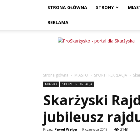
STRONA GŁÓWNA
STRONY
MIAS
REKLAMA
ProSkarżysko
Strona główna
MIASTO
SPORT i REKREACJA
Ska
MIASTO
SPORT i REKREACJA
Skarżyski Raj
jubileusz rajd
Przez
Paweł Wełpa
-
9 czerwca 2019
3148