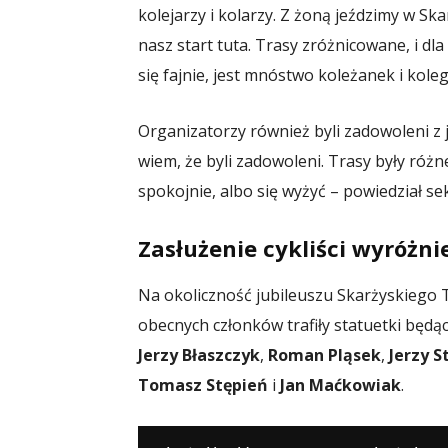
kolejarzy i kolarzy. Z żoną jeździmy w Ska
nasz start tuta. Trasy zróżnicowane, i dla t
się fajnie, jest mnóstwo koleżanek i kol
Organizatorzy również byli zadowoleni z j
wiem, że byli zadowoleni. Trasy były różn
spokojnie, albo się wyżyć – powiedział s
Zasłużenie cykliści wyróżni
Na okoliczność jubileuszu Skarżyskiego T
obecnych członków trafiły statuetki będ
Jerzy Błaszczyk
,
Roman Pląsek
,
Jerzy S
Tomasz Stępień
i
Jan Maćkowiak
.