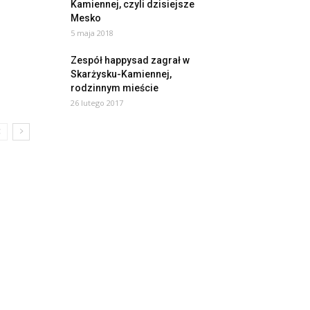
Kamiennej, czyli dzisiejsze
Mesko
5 maja 2018
Zespół happysad zagrał w
Skarżysku-Kamiennej,
rodzinnym mieście
26 lutego 2017