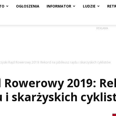
TO
OGŁOSZENIA
INFORMATOR
LUDZIE
RET
REKLAMA
rżyski Rajd Rowerowy 2019: Rekord na jubileusz rajdu i skarżyskich cyklistów
d Rowerowy 2019: Re
u i skarżyskich cykli