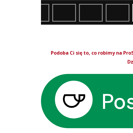
Podoba Ci się to, co robimy na P
Dz