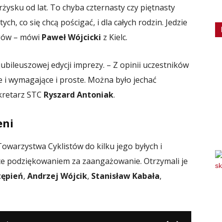
rżysku od lat. To chyba czternasty czy piętnasty
ych, co się chcą pościgać, i dla całych rodzin. Jedzie
egów – mówi
Paweł Wójcicki
z Kielc.
ubileuszowej edycji imprezy. – Z opinii uczestników
e i wymagające i proste. Można było jechać
ekretarz STC
Ryszard Antoniak
.
eni
owarzystwa Cyklistów do kilku jego byłych i
ące podziękowaniem za zaangażowanie. Otrzymali je
tępień
,
Andrzej Wójcik
,
Stanisław Kabała
,