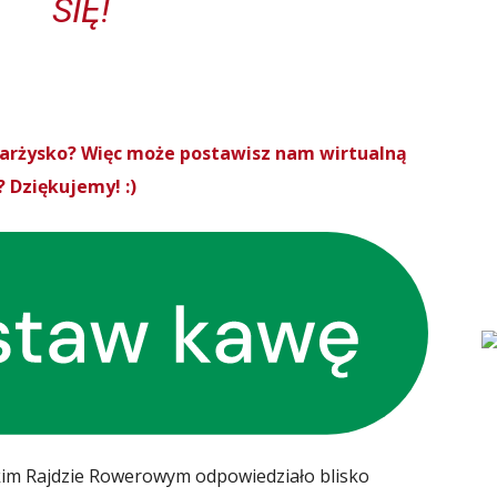
SIĘ!
Skarżysko? Więc może postawisz nam wirtualną
 Dziękujemy! :)
kim Rajdzie Rowerowym odpowiedziało blisko