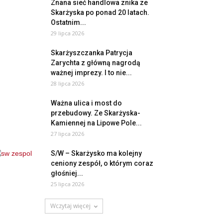
Znana sieć handlowa znika ze
Skarżyska po ponad 20 latach.
Ostatnim...
29 lipca 2026
Skarżyszczanka Patrycja
Zarychta z główną nagrodą
ważnej imprezy. I to nie...
28 lipca 2026
Ważna ulica i most do
przebudowy. Ze Skarżyska-
Kamiennej na Lipowe Pole...
27 lipca 2026
S/W – Skarżysko ma kolejny
ceniony zespół, o którym coraz
głośniej...
25 lipca 2026
Wczytaj więcej