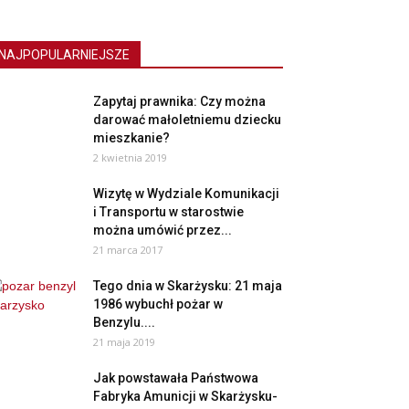
NAJPOPULARNIEJSZE
Zapytaj prawnika: Czy można
darować małoletniemu dziecku
mieszkanie?
2 kwietnia 2019
Wizytę w Wydziale Komunikacji
i Transportu w starostwie
można umówić przez...
21 marca 2017
Tego dnia w Skarżysku: 21 maja
1986 wybuchł pożar w
Benzylu....
21 maja 2019
Jak powstawała Państwowa
Fabryka Amunicji w Skarżysku-