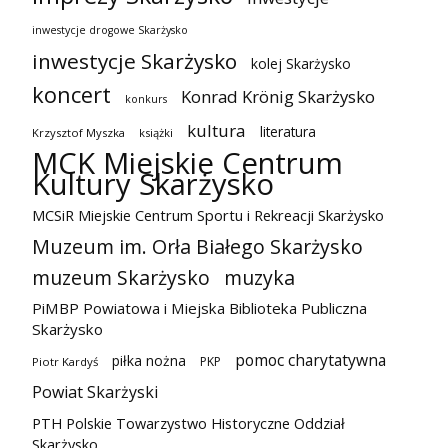
inwestycje drogowe Skarżysko
inwestycje Skarżysko
kolej Skarżysko
koncert
Konrad Krönig Skarżysko
konkurs
kultura
literatura
Krzysztof Myszka
książki
MCK Miejskie Centrum
Kultury Skarżysko
MCSiR Miejskie Centrum Sportu i Rekreacji Skarżysko
Muzeum im. Orła Białego Skarżysko
muzeum Skarżysko
muzyka
PiMBP Powiatowa i Miejska Biblioteka Publiczna
Skarżysko
pomoc charytatywna
piłka nożna
PKP
Piotr Kardyś
Powiat Skarżyski
PTH Polskie Towarzystwo Historyczne Oddział
Skarżysko