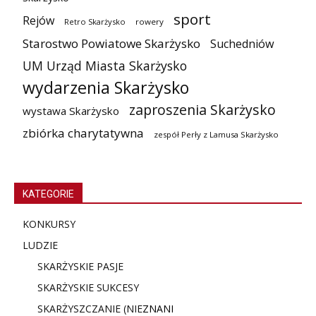
sport
Rejów
Retro Skarżysko
rowery
Starostwo Powiatowe Skarżysko
Suchedniów
UM Urząd Miasta Skarżysko
wydarzenia Skarżysko
zaproszenia Skarżysko
wystawa Skarżysko
zbiórka charytatywna
zespół Perły z Lamusa Skarżysko
KATEGORIE
KONKURSY
LUDZIE
SKARŻYSKIE PASJE
SKARŻYSKIE SUKCESY
SKARŻYSZCZANIE (NIE
ZNANI