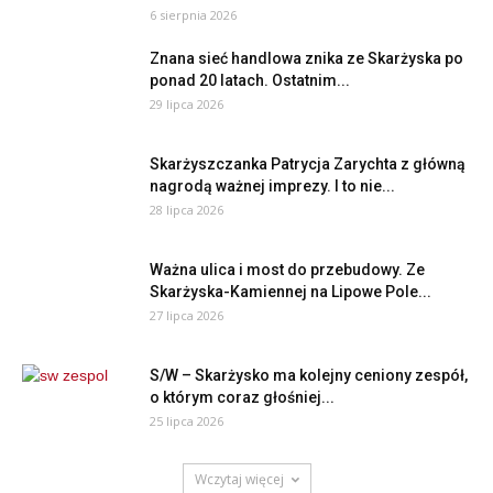
6 sierpnia 2026
Znana sieć handlowa znika ze Skarżyska po
ponad 20 latach. Ostatnim...
29 lipca 2026
Skarżyszczanka Patrycja Zarychta z główną
nagrodą ważnej imprezy. I to nie...
28 lipca 2026
Ważna ulica i most do przebudowy. Ze
Skarżyska-Kamiennej na Lipowe Pole...
27 lipca 2026
S/W – Skarżysko ma kolejny ceniony zespół,
o którym coraz głośniej...
25 lipca 2026
Wczytaj więcej