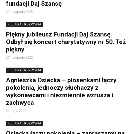
fundacji Daj Szansę
20 listopada 2023
KULTURA i ROZRYWKA
Piękny jubileusz Fundacji Daj Szansę.
Odbył się koncert charytatywny nr 50. Też
piękny
27 listopada 2022
KULTURA i ROZRYWKA
Agnieszka Osiecka – piosenkami łączy
pokolenia, jednoczy słuchaczy z
wykonawcami i niezmiennie wzrusza i
zachwyca
30 maja 2022
KULTURA i ROZRYWKA
Osiecka łączy pokolenia – zapraszamy na