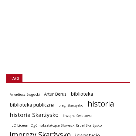
TAGI
biblioteka
Artur Berus
Arkadiusz Bogucki
historia
biblioteka publiczna
biegi Skarżysko
historia Skarżysko
II wojna światowa
I LO Liceum Ogólnokształcące Słowacki Erbel Skarżysko
imprezy Skarżysko
inwestycje