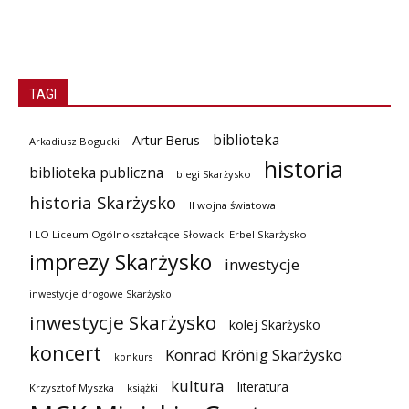
TAGI
biblioteka
Artur Berus
Arkadiusz Bogucki
historia
biblioteka publiczna
biegi Skarżysko
historia Skarżysko
II wojna światowa
I LO Liceum Ogólnokształcące Słowacki Erbel Skarżysko
imprezy Skarżysko
inwestycje
inwestycje drogowe Skarżysko
inwestycje Skarżysko
kolej Skarżysko
koncert
Konrad Krönig Skarżysko
konkurs
kultura
literatura
Krzysztof Myszka
książki