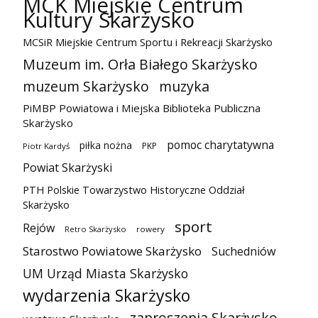
MCK Miejskie Centrum
Kultury Skarżysko
MCSiR Miejskie Centrum Sportu i Rekreacji Skarżysko
Muzeum im. Orła Białego Skarżysko
muzeum Skarżysko
muzyka
PiMBP Powiatowa i Miejska Biblioteka Publiczna
Skarżysko
pomoc charytatywna
piłka nożna
PKP
Piotr Kardyś
Powiat Skarżyski
PTH Polskie Towarzystwo Historyczne Oddział
Skarżysko
sport
Rejów
Retro Skarżysko
rowery
Starostwo Powiatowe Skarżysko
Suchedniów
UM Urząd Miasta Skarżysko
wydarzenia Skarżysko
zaproszenia Skarżysko