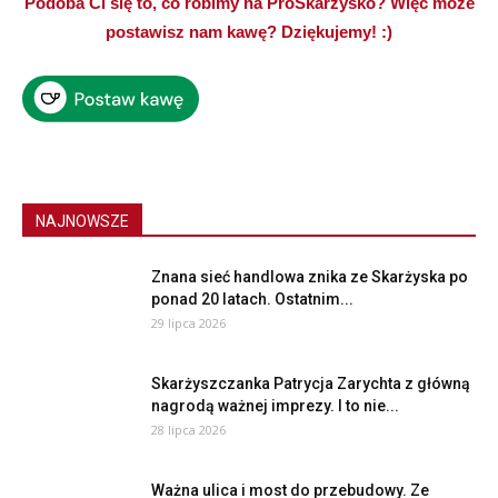
Podoba Ci się to, co robimy na ProSkarżysko? Więc może
postawisz nam kawę? Dziękujemy! :)
NAJNOWSZE
Znana sieć handlowa znika ze Skarżyska po
ponad 20 latach. Ostatnim...
29 lipca 2026
Skarżyszczanka Patrycja Zarychta z główną
nagrodą ważnej imprezy. I to nie...
28 lipca 2026
Ważna ulica i most do przebudowy. Ze