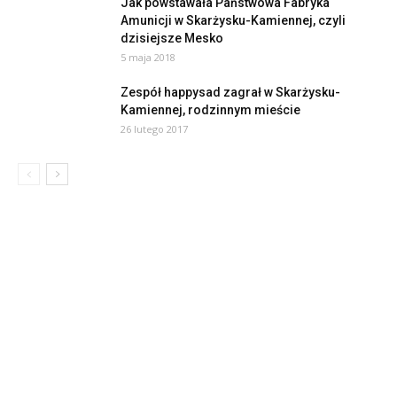
Jak powstawała Państwowa Fabryka
Amunicji w Skarżysku-Kamiennej, czyli
dzisiejsze Mesko
5 maja 2018
Zespół happysad zagrał w Skarżysku-
Kamiennej, rodzinnym mieście
26 lutego 2017