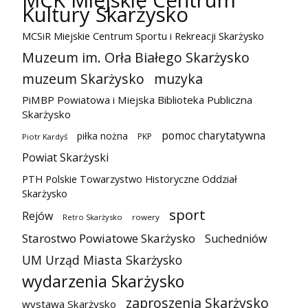
Kultury Skarżysko
MCSiR Miejskie Centrum Sportu i Rekreacji Skarżysko
Muzeum im. Orła Białego Skarżysko
muzeum Skarżysko
muzyka
PiMBP Powiatowa i Miejska Biblioteka Publiczna
Skarżysko
pomoc charytatywna
piłka nożna
PKP
Piotr Kardyś
Powiat Skarżyski
PTH Polskie Towarzystwo Historyczne Oddział
Skarżysko
sport
Rejów
Retro Skarżysko
rowery
Starostwo Powiatowe Skarżysko
Suchedniów
UM Urząd Miasta Skarżysko
wydarzenia Skarżysko
zaproszenia Skarżysko
wystawa Skarżysko