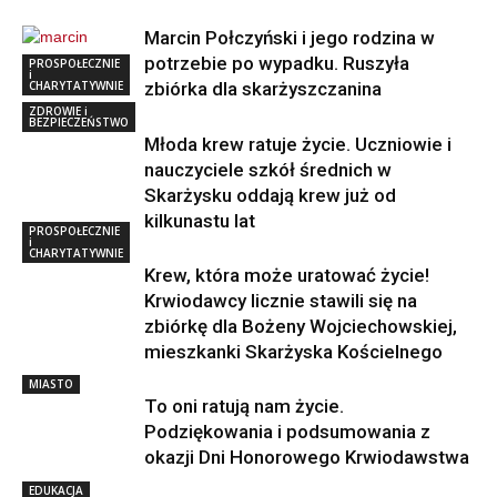
Marcin Połczyński i jego rodzina w
potrzebie po wypadku. Ruszyła
PROSPOŁECZNIE
i
CHARYTATYWNIE
zbiórka dla skarżyszczanina
ZDROWIE i
BEZPIECZEŃSTWO
Młoda krew ratuje życie. Uczniowie i
nauczyciele szkół średnich w
Skarżysku oddają krew już od
kilkunastu lat
PROSPOŁECZNIE
i
CHARYTATYWNIE
Krew, która może uratować życie!
Krwiodawcy licznie stawili się na
zbiórkę dla Bożeny Wojciechowskiej,
mieszkanki Skarżyska Kościelnego
MIASTO
To oni ratują nam życie.
Podziękowania i podsumowania z
okazji Dni Honorowego Krwiodawstwa
EDUKACJA