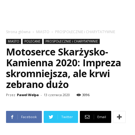
Strona główna
MIASTO
PROSPOŁECZNIE i CHARYTATYWNIE
MIASTO
POLECANE
PROSPOŁECZNIE i CHARYTATYWNIE
Motoserce Skarżysko-
Kamienna 2020: Impreza
skromniejsza, ale krwi
zebrano dużo
Przez
Paweł Wełpa
-
13 czerwca 2020
3096
Facebook
Twitter
Email