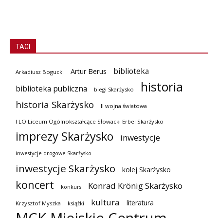
TAGI
biblioteka
Artur Berus
Arkadiusz Bogucki
historia
biblioteka publiczna
biegi Skarżysko
historia Skarżysko
II wojna światowa
I LO Liceum Ogólnokształcące Słowacki Erbel Skarżysko
imprezy Skarżysko
inwestycje
inwestycje drogowe Skarżysko
inwestycje Skarżysko
kolej Skarżysko
koncert
Konrad Krönig Skarżysko
konkurs
kultura
literatura
Krzysztof Myszka
książki
MCK Miejskie Centrum