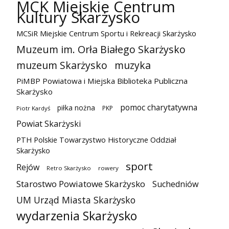
MCK Miejskie Centrum
Kultury Skarżysko
MCSiR Miejskie Centrum Sportu i Rekreacji Skarżysko
Muzeum im. Orła Białego Skarżysko
muzeum Skarżysko
muzyka
PiMBP Powiatowa i Miejska Biblioteka Publiczna
Skarżysko
pomoc charytatywna
piłka nożna
PKP
Piotr Kardyś
Powiat Skarżyski
PTH Polskie Towarzystwo Historyczne Oddział
Skarżysko
sport
Rejów
Retro Skarżysko
rowery
Starostwo Powiatowe Skarżysko
Suchedniów
UM Urząd Miasta Skarżysko
wydarzenia Skarżysko