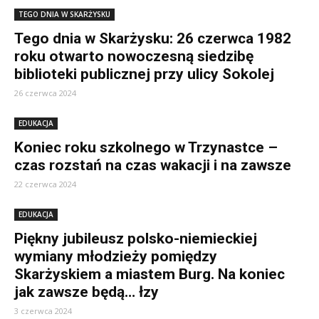
TEGO DNIA W SKARŻYSKU
Tego dnia w Skarżysku: 26 czerwca 1982
roku otwarto nowoczesną siedzibę
biblioteki publicznej przy ulicy Sokolej
26 czerwca 2024
EDUKACJA
Koniec roku szkolnego w Trzynastce –
czas rozstań na czas wakacji i na zawsze
22 czerwca 2024
EDUKACJA
Piękny jubileusz polsko-niemieckiej
wymiany młodzieży pomiędzy
Skarżyskiem a miastem Burg. Na koniec
jak zawsze będą… łzy
3 czerwca 2024