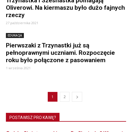
Trzynastka i Szesnastka pomagają
Oliverowi. Na kiermaszu było dużo fajnych
rzeczy
27 października 2021
EDUKACJA
Pierwszaki z Trzynastki już są
pełnoprawnymi uczniami. Rozpoczęcie
roku było połączone z pasowaniem
1 września 2021
1
2
POSTAWISZ PRO KAWĘ?