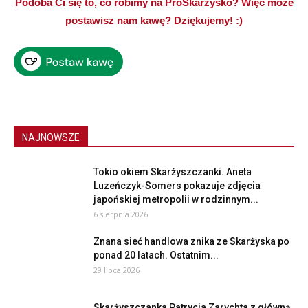
Podoba Ci się to, co robimy na ProSkarżysko? Więc może
postawisz nam kawę? Dziękujemy! :)
NAJNOWSZE
Tokio okiem Skarżyszczanki. Aneta
Luzeńczyk-Somers pokazuje zdjęcia
japońskiej metropolii w rodzinnym...
6 sierpnia 2026
Znana sieć handlowa znika ze Skarżyska po
ponad 20 latach. Ostatnim...
29 lipca 2026
Skarżyszczanka Patrycja Zarychta z główną