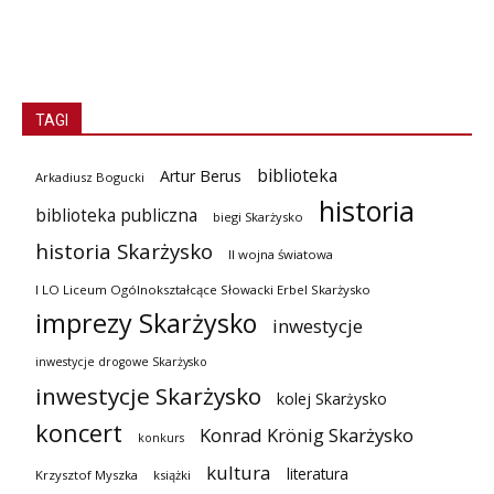
TAGI
biblioteka
Artur Berus
Arkadiusz Bogucki
historia
biblioteka publiczna
biegi Skarżysko
historia Skarżysko
II wojna światowa
I LO Liceum Ogólnokształcące Słowacki Erbel Skarżysko
imprezy Skarżysko
inwestycje
inwestycje drogowe Skarżysko
inwestycje Skarżysko
kolej Skarżysko
koncert
Konrad Krönig Skarżysko
konkurs
kultura
literatura
Krzysztof Myszka
książki