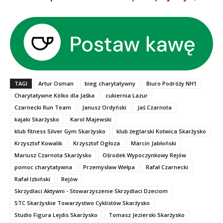
TAGI
Artur Osman
bieg charytatywny
Biuro Podróży NH1
Charytatywne Kólko dla Jaśka
cukiernia Lazur
Czarnecki Run Team
Janusz Ordyński
Jaś Czarnota
kajaki Skarżysko
Karol Majewski
klub fitness Silver Gym Skarżysko
klub żeglarski Kotwica Skarżysko
Krzysztof Kowalik
Krzysztof Ogłoza
Marcin Jabłoński
Mariusz Czarnota Skarżysko
Ośrodek Wypoczynkowy Rejów
pomoc charytatywna
Przemysław Wełpa
Rafał Czarnecki
Rafał Izbiński
Rejów
Skrzydlaci Aktywni - Stowarzyszenie Skrzydlaci Dzeciom
STC Skarżyskie Towarzystwo Cyklistów Skarżysko
Studio Figura Lejdis Skarżysko
Tomasz Jezierski Skarżysko