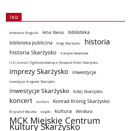
TAGI
biblioteka
Artur Berus
Arkadiusz Bogucki
historia
biblioteka publiczna
biegi Skarżysko
historia Skarżysko
II wojna światowa
I LO Liceum Ogólnokształcące Słowacki Erbel Skarżysko
imprezy Skarżysko
inwestycje
inwestycje drogowe Skarżysko
inwestycje Skarżysko
kolej Skarżysko
koncert
Konrad Krönig Skarżysko
konkurs
kultura
literatura
Krzysztof Myszka
książki
MCK Miejskie Centrum
Kultury Skarżysko