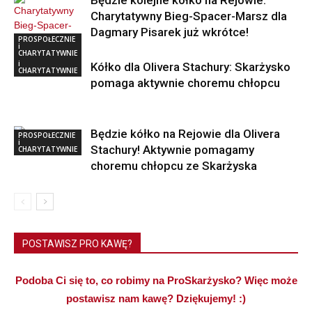
Będzie kolejne kółko na Rejowie.
Charytatywny Bieg-Spacer-Marsz dla
Dagmary Pisarek już wkrótce!
PROSPOŁECZNIE
i
CHARYTATYWNIE
PROSPOŁECZNIE
i
Kółko dla Olivera Stachury: Skarżysko
CHARYTATYWNIE
pomaga aktywnie choremu chłopcu
Będzie kółko na Rejowie dla Olivera
PROSPOŁECZNIE
i
Stachury! Aktywnie pomagamy
CHARYTATYWNIE
choremu chłopcu ze Skarżyska
POSTAWISZ PRO KAWĘ?
Podoba Ci się to, co robimy na ProSkarżysko? Więc może
postawisz nam kawę? Dziękujemy! :)