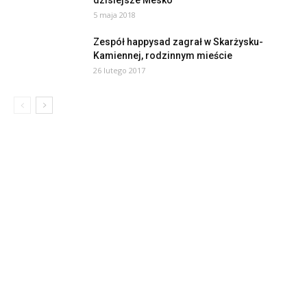
dzisiejsze Mesko
5 maja 2018
Zespół happysad zagrał w Skarżysku-
Kamiennej, rodzinnym mieście
26 lutego 2017