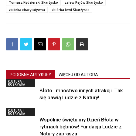
Tomasz Kędzierski Skarżysko
zalew Rejów Skarżysko
zbiórka charytatywna
zbiórka krwi Skarżysko
PODOBNE ARTYKUŁY
WIĘCEJ OD AUTORA
KULTURA i
ROZRYWKA
Błoto i mnóstwo innych atrakcji. Tak
się bawią Ludzie z Natury!
KULTURA i
ROZRYWKA
Wspólnie świętujmy Dzień Błota w
rytmach bębnów! Fundacja Ludzie z
Natury zaprasza