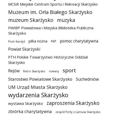
MCSiR Miejskie Centrum Sportu i Rekreacji Skarżysko
Muzeum im. Orła Białego Skarżysko
muzeum Skarżysko
muzyka
PiMBP Powiatowa i Miejska Biblioteka Publiczna
Skarżysko
pomoc charytatywna
piłka nożna
PKP
Piotr Kardyś
Powiat Skarżyski
PTH Polskie Towarzystwo Historyczne Oddział
Skarżysko
sport
Rejów
Retro Skarżysko
rowery
Starostwo Powiatowe Skarżysko
Suchedniów
UM Urząd Miasta Skarżysko
wydarzenia Skarżysko
zaproszenia Skarżysko
wystawa Skarżysko
zbiórka charytatywna
zespół Perły z Lamusa Skarżysko