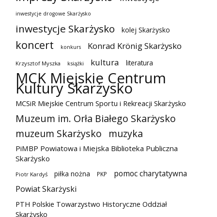
inwestycje drogowe Skarżysko
inwestycje Skarżysko
kolej Skarżysko
koncert
Konrad Krönig Skarżysko
konkurs
kultura
literatura
Krzysztof Myszka
książki
MCK Miejskie Centrum
Kultury Skarżysko
MCSiR Miejskie Centrum Sportu i Rekreacji Skarżysko
Muzeum im. Orła Białego Skarżysko
muzeum Skarżysko
muzyka
PiMBP Powiatowa i Miejska Biblioteka Publiczna
Skarżysko
pomoc charytatywna
piłka nożna
PKP
Piotr Kardyś
Powiat Skarżyski
PTH Polskie Towarzystwo Historyczne Oddział
Skarżysko