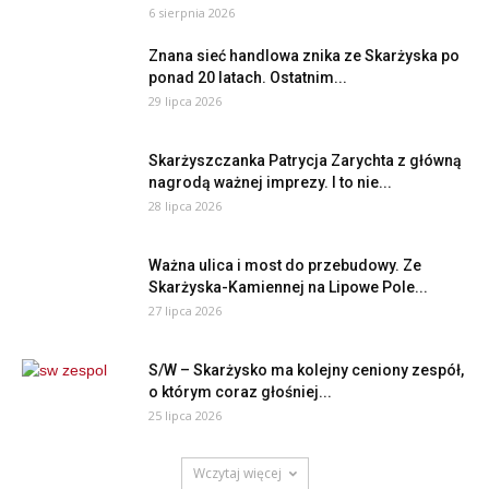
6 sierpnia 2026
Znana sieć handlowa znika ze Skarżyska po
ponad 20 latach. Ostatnim...
29 lipca 2026
Skarżyszczanka Patrycja Zarychta z główną
nagrodą ważnej imprezy. I to nie...
28 lipca 2026
Ważna ulica i most do przebudowy. Ze
Skarżyska-Kamiennej na Lipowe Pole...
27 lipca 2026
S/W – Skarżysko ma kolejny ceniony zespół,
o którym coraz głośniej...
25 lipca 2026
Wczytaj więcej