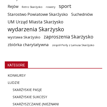
sport
Rejów
Retro Skarżysko
rowery
Starostwo Powiatowe Skarżysko
Suchedniów
UM Urząd Miasta Skarżysko
wydarzenia Skarżysko
zaproszenia Skarżysko
wystawa Skarżysko
zbiórka charytatywna
zespół Perły z Lamusa Skarżysko
KATEGORIE
KONKURSY
LUDZIE
SKARŻYSKIE PASJE
SKARŻYSKIE SUKCESY
SKARŻYSZCZANIE (NIE
ZNANI