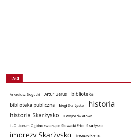
TAGI
biblioteka
Artur Berus
Arkadiusz Bogucki
historia
biblioteka publiczna
biegi Skarżysko
historia Skarżysko
II wojna światowa
I LO Liceum Ogólnokształcące Słowacki Erbel Skarżysko
imprezy Skarżysko
inwestycje