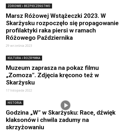
ZDROWIE i BEZPIECZEŃSTWO
Marsz Różowej Wstążeczki 2023. W
Skarżysku rozpoczęło się propagowanie
profilaktyki raka piersi w ramach
Różowego Października
29 września 2023
KULTURA i ROZRYWKA
Muzeum zaprasza na pokaz filmu
„Zomoza”. Zdjęcia kręcono też w
Skarżysku
17 listopada 2022
HISTORIA
Godzina „W” w Skarżysku: Race, dźwięk
klaksonów i chwila zadumy na
skrzyżowaniu