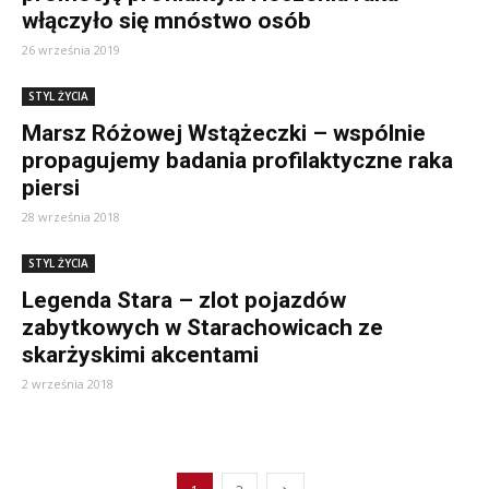
włączyło się mnóstwo osób
26 września 2019
STYL ŻYCIA
Marsz Różowej Wstążeczki – wspólnie
propagujemy badania profilaktyczne raka
piersi
28 września 2018
STYL ŻYCIA
Legenda Stara – zlot pojazdów
zabytkowych w Starachowicach ze
skarżyskimi akcentami
2 września 2018