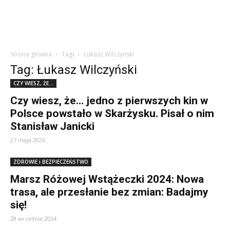
Strona główna
Tagi
Łukasz Wilczyński
Tag: Łukasz Wilczyński
CZY WIESZ, ŻE...
Czy wiesz, że… jedno z pierwszych kin w
Polsce powstało w Skarżysku. Pisał o nim
Stanisław Janicki
27 maja 2026
ZDROWIE i BEZPIECZEŃSTWO
Marsz Różowej Wstążeczki 2024: Nowa
trasa, ale przesłanie bez zmian: Badajmy
się!
28 września 2024