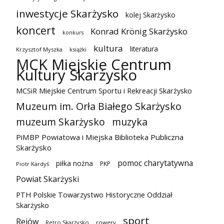
inwestycje Skarżysko
kolej Skarżysko
koncert
Konrad Krönig Skarżysko
konkurs
kultura
literatura
Krzysztof Myszka
książki
MCK Miejskie Centrum
Kultury Skarżysko
MCSiR Miejskie Centrum Sportu i Rekreacji Skarżysko
Muzeum im. Orła Białego Skarżysko
muzeum Skarżysko
muzyka
PiMBP Powiatowa i Miejska Biblioteka Publiczna
Skarżysko
pomoc charytatywna
piłka nożna
PKP
Piotr Kardyś
Powiat Skarżyski
PTH Polskie Towarzystwo Historyczne Oddział
Skarżysko
sport
Rejów
Retro Skarżysko
rowery