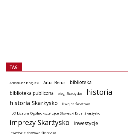
TAGI
biblioteka
Artur Berus
Arkadiusz Bogucki
historia
biblioteka publiczna
biegi Skarżysko
historia Skarżysko
II wojna światowa
I LO Liceum Ogólnokształcące Słowacki Erbel Skarżysko
imprezy Skarżysko
inwestycje
inwestycje drogowe Skarżysko