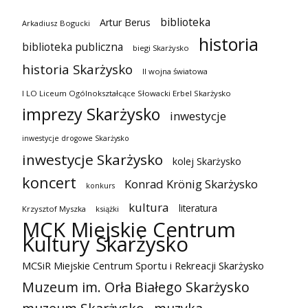
biblioteka
Artur Berus
Arkadiusz Bogucki
historia
biblioteka publiczna
biegi Skarżysko
historia Skarżysko
II wojna światowa
I LO Liceum Ogólnokształcące Słowacki Erbel Skarżysko
imprezy Skarżysko
inwestycje
inwestycje drogowe Skarżysko
inwestycje Skarżysko
kolej Skarżysko
koncert
Konrad Krönig Skarżysko
konkurs
kultura
literatura
Krzysztof Myszka
książki
MCK Miejskie Centrum
Kultury Skarżysko
MCSiR Miejskie Centrum Sportu i Rekreacji Skarżysko
Muzeum im. Orła Białego Skarżysko