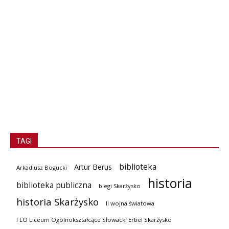
TAGI
biblioteka
Artur Berus
Arkadiusz Bogucki
historia
biblioteka publiczna
biegi Skarżysko
historia Skarżysko
II wojna światowa
I LO Liceum Ogólnokształcące Słowacki Erbel Skarżysko