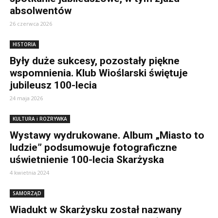
absolwentów
26 czerwca 2026
HISTORIA
Były duże sukcesy, pozostały piękne
wspomnienia. Klub Wioślarski świętuje
jubileusz 100-lecia
24 maja 2026
KULTURA i ROZRYWKA
Wystawy wydrukowane. Album „Miasto to
ludzie” podsumowuje fotograficzne
uświetnienie 100-lecia Skarżyska
4 kwietnia 2024
SAMORZĄD
Wiadukt w Skarżysku został nazwany