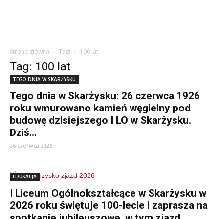
Strona główna
Tagi
100 lat
Tag: 100 lat
TEGO DNIA W SKARŻYSKU
Tego dnia w Skarżysku: 26 czerwca 1926
roku wmurowano kamień węgielny pod
budowę dzisiejszego I LO w Skarżysku.
Dziś...
26 czerwca 2026
EDUKACJA
I Liceum Ogólnokształcące w Skarżysku w
2026 roku świętuje 100-lecie i zaprasza na
spotkanie jubileuszowe, w tym zjazd