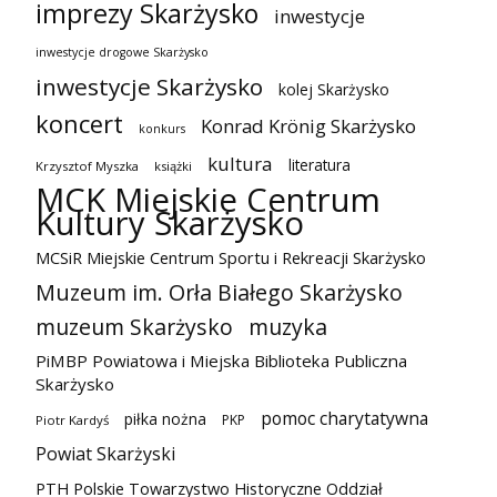
imprezy Skarżysko
inwestycje
inwestycje drogowe Skarżysko
inwestycje Skarżysko
kolej Skarżysko
koncert
Konrad Krönig Skarżysko
konkurs
kultura
literatura
Krzysztof Myszka
książki
MCK Miejskie Centrum
Kultury Skarżysko
MCSiR Miejskie Centrum Sportu i Rekreacji Skarżysko
Muzeum im. Orła Białego Skarżysko
muzeum Skarżysko
muzyka
PiMBP Powiatowa i Miejska Biblioteka Publiczna
Skarżysko
pomoc charytatywna
piłka nożna
PKP
Piotr Kardyś
Powiat Skarżyski
PTH Polskie Towarzystwo Historyczne Oddział