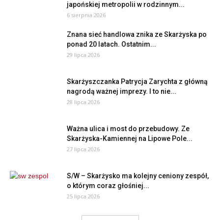
japońskiej metropolii w rodzinnym...
6 sierpnia 2026
Znana sieć handlowa znika ze Skarżyska po
ponad 20 latach. Ostatnim...
29 lipca 2026
Skarżyszczanka Patrycja Zarychta z główną
nagrodą ważnej imprezy. I to nie...
28 lipca 2026
Ważna ulica i most do przebudowy. Ze
Skarżyska-Kamiennej na Lipowe Pole...
27 lipca 2026
S/W – Skarżysko ma kolejny ceniony zespół,
o którym coraz głośniej...
25 lipca 2026