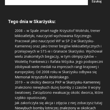
Tego dnia w Skarżysku:
2008
– w Spale zmarł nagle Krzysztof Woliński, trener
lekkoatletyki, nauczyciel wychowania fizycznego.
Pracował jako nauczyciel WF w SP 2 w Skarżysku-
Kamiennej oraz jako trener biegów lekkoatletycznych i
przełajowych w STS-ie i Granacie Skarżysko. Wychował
wielu znakomitych biegaczy, w tym olimpijczyków –
Wiolettę Frankiewicz i Rafała Wójcika. Jego podopieczni
zdobywali wiele medali na imprezach rangi krajowej i
europejskiej. Od 2008 roku w Skarżysku odbywa się
Memoriał Krzysztofa Wolińskiego
.
2019
– w okolicy
dworca PKP w Skarżysku-Kamiennej
znaleziono niewybuch dużej bomby z czasów II wojny
światowej. Zarządzono ewakuację okolic dworca, które
szybko opustoszały.
Jak zakończyła się akcja i zdjęcia z niej zobaczysz tutaj:
Niewybuch bomby lotniczej znaleziony w okolicach