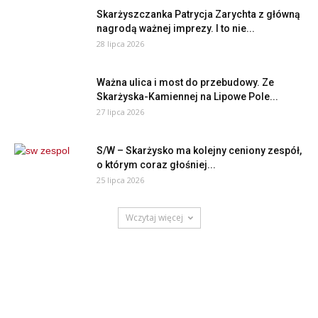
Skarżyszczanka Patrycja Zarychta z główną
nagrodą ważnej imprezy. I to nie...
28 lipca 2026
Ważna ulica i most do przebudowy. Ze
Skarżyska-Kamiennej na Lipowe Pole...
27 lipca 2026
S/W – Skarżysko ma kolejny ceniony zespół,
o którym coraz głośniej...
25 lipca 2026
Wczytaj więcej