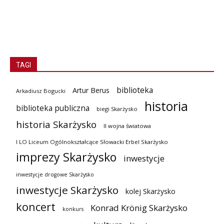
TAGI
biblioteka
Artur Berus
Arkadiusz Bogucki
historia
biblioteka publiczna
biegi Skarżysko
historia Skarżysko
II wojna światowa
I LO Liceum Ogólnokształcące Słowacki Erbel Skarżysko
imprezy Skarżysko
inwestycje
inwestycje drogowe Skarżysko
inwestycje Skarżysko
kolej Skarżysko
koncert
Konrad Krönig Skarżysko
konkurs