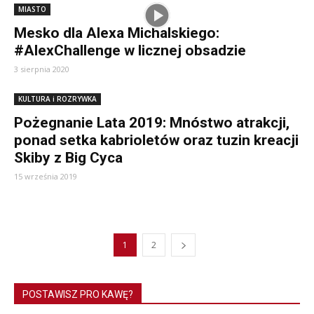
MIASTO
Mesko dla Alexa Michalskiego:
#AlexChallenge w licznej obsadzie
3 sierpnia 2020
KULTURA i ROZRYWKA
Pożegnanie Lata 2019: Mnóstwo atrakcji,
ponad setka kabrioletów oraz tuzin kreacji
Skiby z Big Cyca
15 września 2019
1
2
POSTAWISZ PRO KAWĘ?