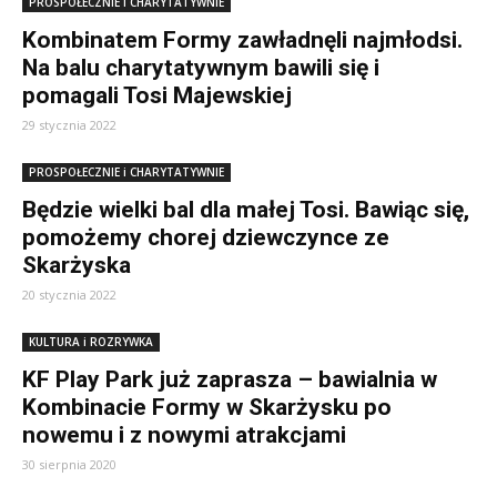
PROSPOŁECZNIE i CHARYTATYWNIE
Kombinatem Formy zawładnęli najmłodsi.
Na balu charytatywnym bawili się i
pomagali Tosi Majewskiej
29 stycznia 2022
PROSPOŁECZNIE i CHARYTATYWNIE
Będzie wielki bal dla małej Tosi. Bawiąc się,
pomożemy chorej dziewczynce ze
Skarżyska
20 stycznia 2022
KULTURA i ROZRYWKA
KF Play Park już zaprasza – bawialnia w
Kombinacie Formy w Skarżysku po
nowemu i z nowymi atrakcjami
30 sierpnia 2020