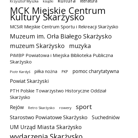
kultura
literatura
Krzysztof Myszka
książki
MCK Miejskie Centrum
Kultury Skarżysko
MCSiR Miejskie Centrum Sportu i Rekreacji Skarżysko
Muzeum im. Orła Białego Skarżysko
muzeum Skarżysko
muzyka
PiMBP Powiatowa i Miejska Biblioteka Publiczna
Skarżysko
pomoc charytatywna
piłka nożna
PKP
Piotr Kardyś
Powiat Skarżyski
PTH Polskie Towarzystwo Historyczne Oddział
Skarżysko
sport
Rejów
Retro Skarżysko
rowery
Starostwo Powiatowe Skarżysko
Suchedniów
UM Urząd Miasta Skarżysko
wydarzenia Skarżysko