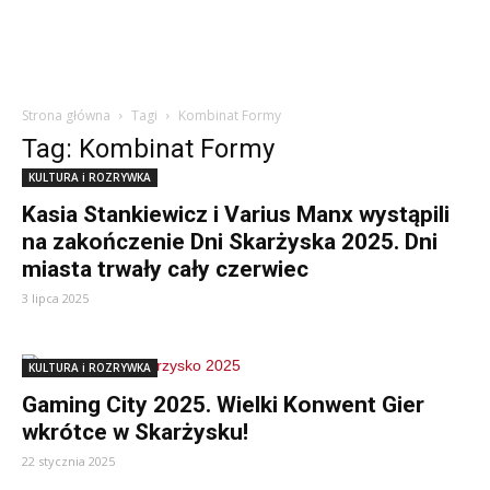
Strona główna
Tagi
Kombinat Formy
Tag: Kombinat Formy
KULTURA i ROZRYWKA
Kasia Stankiewicz i Varius Manx wystąpili
na zakończenie Dni Skarżyska 2025. Dni
miasta trwały cały czerwiec
3 lipca 2025
KULTURA i ROZRYWKA
Gaming City 2025. Wielki Konwent Gier
wkrótce w Skarżysku!
22 stycznia 2025