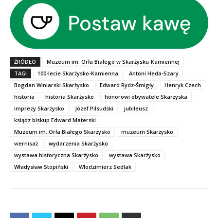
ŹRÓDŁO
Muzeum im. Orła Białego w Skarżysku-Kamiennej
TAGI
100-lecie Skarżysko-Kamienna
Antoni Heda-Szary
Bogdan Winiarski Skarżysko
Edward Rydz-Śmigły
Henryk Czech
historia
historia Skarżysko
honorowi obywatele Skarżyska
imprezy Skarżysko
Józef Piłsudski
jubileusz
ksiądz biskup Edward Materski
Muzeum im. Orła Białego Skarżysko
muzeum Skarżysko
wernisaż
wydarzenia Skarżysko
wystawa historyczna Skarżysko
wystawa Skarżysko
Władysław Stopiński
Włodzimierz Sedlak