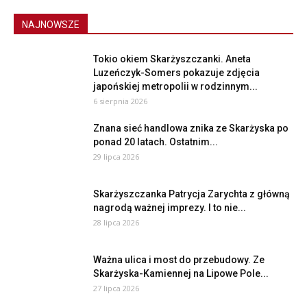
NAJNOWSZE
Tokio okiem Skarżyszczanki. Aneta
Luzeńczyk-Somers pokazuje zdjęcia
japońskiej metropolii w rodzinnym...
6 sierpnia 2026
Znana sieć handlowa znika ze Skarżyska po
ponad 20 latach. Ostatnim...
29 lipca 2026
Skarżyszczanka Patrycja Zarychta z główną
nagrodą ważnej imprezy. I to nie...
28 lipca 2026
Ważna ulica i most do przebudowy. Ze
Skarżyska-Kamiennej na Lipowe Pole...
27 lipca 2026