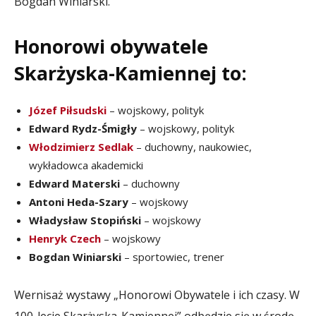
Bogdan Winiarski.
Honorowi obywatele
Skarżyska-Kamiennej to:
Józef Piłsudski
– wojskowy, polityk
Edward Rydz-Śmigły
– wojskowy, polityk
Włodzimierz Sedlak
– duchowny, naukowiec,
wykładowca akademicki
Edward Materski
– duchowny
Antoni Heda-Szary
– wojskowy
Władysław Stopiński
– wojskowy
Henryk Czech
– wojskowy
Bogdan Winiarski
– sportowiec, trener
Wernisaż wystawy „Honorowi Obywatele i ich czasy. W
100-lecie Skarżyska-Kamiennej” odbędzie się w środę