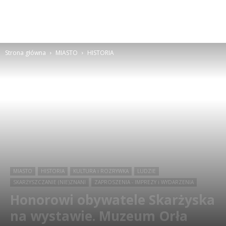
Strona główna
MIASTO
HISTORIA
MIASTO
HISTORIA
KULTURA i ROZRYWKA
LUDZIE
SKARŻYSZCZANIE (NIE)ZNANI
ZAPROSZENIA - IMPREZY i WYDARZENIA
Honorowi obywatele Skarżyska
na wystawie. Muzeum Orła