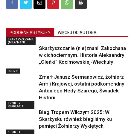
PODOBNE ARTYKUŁY
WIĘCEJ OD AUTORA
SKARŻYSZCZANIE
(NIE)ZNANI
Skarżyszczanie (nie)znani: Zakochana
w cichociemnym. Historia Aleksandry
„Oleńki” Kocimowskiej-Wiechuły
LUDZIE
Zmarł Janusz Sermanowicz, żołnierz
Armii Krajowej, ostatni podkomendny
Antoniego Hedy-Szarego, Świadek
Historii
SPORT i
REKREACJA
Bieg Tropem Wilczym 2025: W
Skarżysku również biegliśmy ku
pamięci Żołnierzy Wyklętych
SPORT i