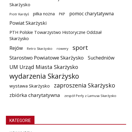
Skarżysko
pomoc charytatywna
piłka nożna
PKP
Piotr Kardyś
Powiat Skarżyski
PTH Polskie Towarzystwo Historyczne Oddział
Skarżysko
sport
Rejów
Retro Skarżysko
rowery
Starostwo Powiatowe Skarżysko
Suchedniów
UM Urząd Miasta Skarżysko
wydarzenia Skarżysko
zaproszenia Skarżysko
wystawa Skarżysko
zbiórka charytatywna
zespół Perły z Lamusa Skarżysko
KATEGORIE