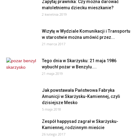
Zapytaj prawnika: Czy można darować
małoletniemu dziecku mieszkanie?
2 kwietnia 2019
Wizytę w Wydziale Komunikacji i Transportu
w starostwie można umówić przez...
21 marca 2017
Tego dnia w Skarżysku: 21 maja 1986
wybuchł pożar w Benzylu....
21 maja 2019
Jak powstawała Państwowa Fabryka
Amunicji w Skarżysku-Kamiennej, czyli
dzisiejsze Mesko
5 maja 2018
Zespół happysad zagrał w Skarżysku-
Kamiennej, rodzinnym mieście
26 lutego 2017