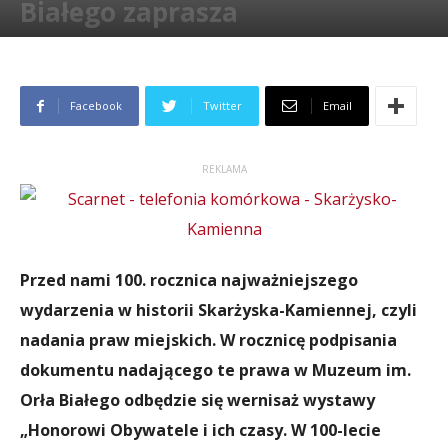
Białego zaprasza
Przez
Paweł Wełpa
-
20 grudnia 2022
2138
Facebook
Twitter
Email
REKLAMA
Przed nami 100. rocznica najważniejszego
wydarzenia w historii Skarżyska-Kamiennej, czyli
nadania praw miejskich. W rocznicę podpisania
dokumentu nadającego te prawa w Muzeum im.
Orła Białego odbędzie się wernisaż wystawy
„Honorowi Obywatele i ich czasy. W 100-lecie