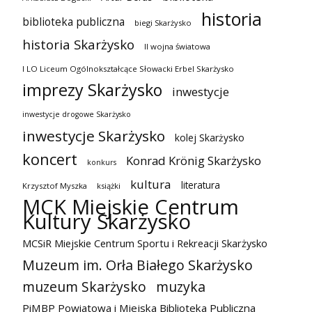
historia
biblioteka publiczna
biegi Skarżysko
historia Skarżysko
II wojna światowa
I LO Liceum Ogólnokształcące Słowacki Erbel Skarżysko
imprezy Skarżysko
inwestycje
inwestycje drogowe Skarżysko
inwestycje Skarżysko
kolej Skarżysko
koncert
Konrad Krönig Skarżysko
konkurs
kultura
literatura
Krzysztof Myszka
książki
MCK Miejskie Centrum
Kultury Skarżysko
MCSiR Miejskie Centrum Sportu i Rekreacji Skarżysko
Muzeum im. Orła Białego Skarżysko
muzeum Skarżysko
muzyka
PiMBP Powiatowa i Miejska Biblioteka Publiczna