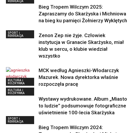
REKREACJA
Bieg Tropem Wilczym 2025:
Zapraszamy do Skarżyska i Michniowa
na bieg ku pamięci Żołnierzy Wyklętych
SPORT i
Zenon Zep nie żyje. Człowiek
REKREACJA
instytucja w Granacie Skarżysko, miał
klub w sercu, o klubie wiedział
wszystko
MCK według Agnieszki-Włodarczyk
Mazurek. Nowa dyrektorka właśnie
KULTURA i
ROZRYWKA
rozpoczęła pracę
KULTURA i
ROZRYWKA
Wystawy wydrukowane. Album „Miasto
to ludzie” podsumowuje fotograficzne
uświetnienie 100-lecia Skarżyska
SPORT i
REKREACJA
Bieg Tropem Wilczym 2024: