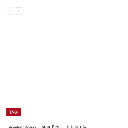
TAGI
biblioteka
Artur Berus
Arkadiusz Bogucki