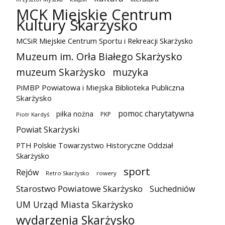
MCK Miejskie Centrum
Kultury Skarżysko
MCSiR Miejskie Centrum Sportu i Rekreacji Skarżysko
Muzeum im. Orła Białego Skarżysko
muzeum Skarżysko
muzyka
PiMBP Powiatowa i Miejska Biblioteka Publiczna
Skarżysko
pomoc charytatywna
piłka nożna
PKP
Piotr Kardyś
Powiat Skarżyski
PTH Polskie Towarzystwo Historyczne Oddział
Skarżysko
sport
Rejów
Retro Skarżysko
rowery
Starostwo Powiatowe Skarżysko
Suchedniów
UM Urząd Miasta Skarżysko
wydarzenia Skarżysko