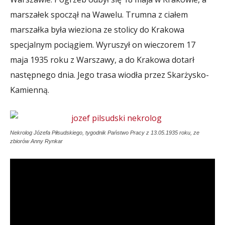
marszałek spoczął na Wawelu. Trumna z ciałem
marszałka była wieziona ze stolicy do Krakowa
specjalnym pociągiem. Wyruszył on wieczorem 17
maja 1935 roku z Warszawy, a do Krakowa dotarł
następnego dnia. Jego trasa wiodła przez Skarżysko-
Kamienną.
Nekrolog Józefa Piłsudskiego, tygodnik Państwo Pracy z 13.05.1935 roku, ze
zbiorów Anny Rynkar