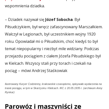
wspomnienia dziadka.
– Dziadek nazywał się
Józef Sobocha
. Był
Piłsudczykiem, był wręcz zafascynowany Marszałkiem.
Walczył w Legionach, był uczestnikiem wojny 1920
roku. Opowiadał mi o Piłsudskim, choć kiedyś to był
temat niepopularny i niezbyt mile widziany. Podczas
przejazdu pociągiem z ciałem Józefa Piłsudskiego był
w Kielcach. Wszyscy stali przy torach i czekali na
pociąg – mówi Andrzej Staśkowiak
Ilustrowany Kuryer Codzienny, krakowskie czasopismo, opisywało wydarzenia na
trasie pociągu, w tym w Skarżysku i Kielcach. IKC z 20.05.1935 r. (archiwum Anny
Rynkar)
Parowóz i maszyniści ze