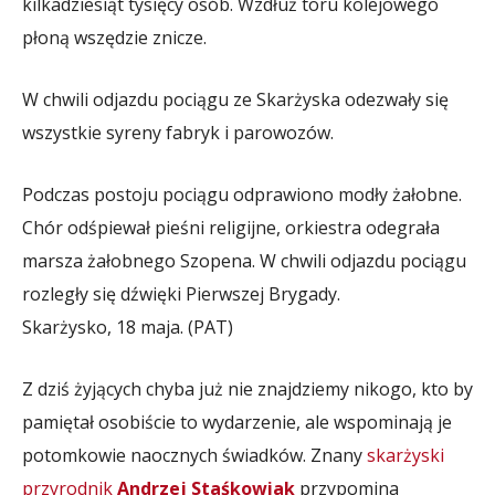
kilkadziesiąt tysięcy osób. Wzdłuż toru kolejowego
płoną wszędzie znicze.
W chwili odjazdu pociągu ze Skarżyska odezwały się
wszystkie syreny fabryk i parowozów.
Podczas postoju pociągu odprawiono modły żałobne.
Chór odśpiewał pieśni religijne, orkiestra odegrała
marsza żałobnego Szopena. W chwili odjazdu pociągu
rozległy się dźwięki Pierwszej Brygady.
Skarżysko, 18 maja. (PAT)
Z dziś żyjących chyba już nie znajdziemy nikogo, kto by
pamiętał osobiście to wydarzenie, ale wspominają je
potomkowie naocznych świadków. Znany
skarżyski
przyrodnik
Andrzej Staśkowiak
przypomina