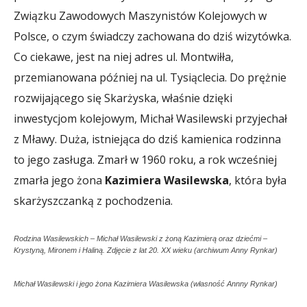
Związku Zawodowych Maszynistów Kolejowych w
Polsce, o czym świadczy zachowana do dziś wizytówka.
Co ciekawe, jest na niej adres ul. Montwiłła,
przemianowana później na ul. Tysiąclecia. Do prężnie
rozwijającego się Skarżyska, właśnie dzięki
inwestycjom kolejowym, Michał Wasilewski przyjechał
z Mławy. Duża, istniejąca do dziś kamienica rodzinna
to jego zasługa. Zmarł w 1960 roku, a rok wcześniej
zmarła jego żona
Kazimiera Wasilewska
, która była
skarżyszczanką z pochodzenia.
Rodzina Wasilewskich – Michał Wasilewski z żoną Kazimierą oraz dziećmi –
Krystyną, Mironem i Haliną. Zdjęcie z lat 20. XX wieku (archiwum Anny Rynkar)
Michał Wasilewski i jego żona Kazimiera Wasilewska (własność Annny Rynkar)