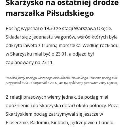
Skarżysko na ostatniej drodze
marszałka Piłsudskiego
Pociąg wyjechał o 19.30 ze stacji Warszawa Okęcie.
Składał się z jedenastu wagonów, wśród których była
odkryta laweta z trumną marszałka. Według rozkładu
w Skarżysku miał być o 23.01, a odjazd był
zaplanowany na 23.11.
Rozkład jazdy pociągu wiozącego ciało Józefa Piłsudskiego. Planowo pociąg miał
przyjechać o 23.01 i odjechać o 23.11, ale był opóźniony (archiwum Anny Rynkar)
Z relacji prasowych wiemy jednak, że pociąg miał
opóźnienie i do Skarżyska dotarł około północy. Poza
Skarżyskiem pociąg zatrzymywał się jeszcze w
Piasecznie, Radomiu, Kielcach, Jędrzejowie i Tunelu.