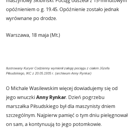
maszynowy Skibiński. Pociąg odszedł z 15-minutowym
opóźnieniem o g. 19.45. Opóźnienie zostało jednak
wyrównane po drodze.
Warszawa, 18 maja (Mt.)
Ilustrowany Kuryer Codzienny wymienił załogę pociągu z ciałem Józefa
Piłsudskiego, IKC z 20.05.1935 r. (archiwum Anny Rynkar)
O Michale Wasilewskim więcej dowiadujemy się od
jego wnuczki
Anny Rynkar
. Dzień pogrzebu
marszałka Piłsudskiego był dla maszynisty dniem
szczególnym. Najpierw pamięć o tym dniu pielęgnował
on sam, a kontynuują to jego potomkowie.