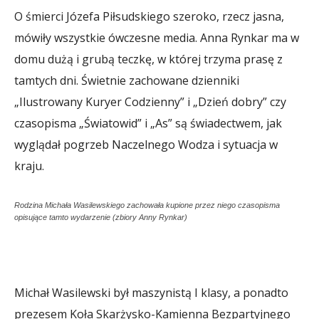
O śmierci Józefa Piłsudskiego szeroko, rzecz jasna,
mówiły wszystkie ówczesne media. Anna Rynkar ma w
domu dużą i grubą teczkę, w której trzyma prasę z
tamtych dni. Świetnie zachowane dzienniki
„Ilustrowany Kuryer Codzienny” i „Dzień dobry” czy
czasopisma „Światowid” i „As” są świadectwem, jak
wyglądał pogrzeb Naczelnego Wodza i sytuacja w
kraju.
Rodzina Michała Wasilewskiego zachowała kupione przez niego czasopisma
opisujące tamto wydarzenie (zbiory Anny Rynkar)
Michał Wasilewski był maszynistą I klasy, a ponadto
prezesem Koła Skarżysko-Kamienna Bezpartyjnego