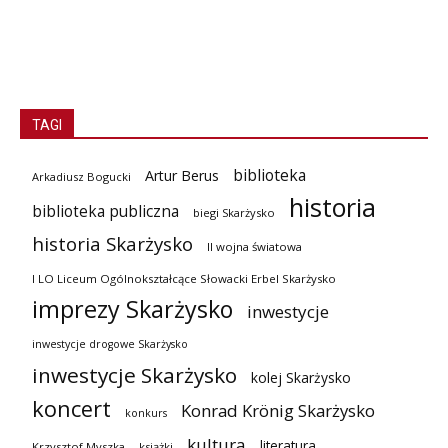
TAGI
biblioteka
Artur Berus
Arkadiusz Bogucki
historia
biblioteka publiczna
biegi Skarżysko
historia Skarżysko
II wojna światowa
I LO Liceum Ogólnokształcące Słowacki Erbel Skarżysko
imprezy Skarżysko
inwestycje
inwestycje drogowe Skarżysko
inwestycje Skarżysko
kolej Skarżysko
koncert
Konrad Krönig Skarżysko
konkurs
kultura
literatura
Krzysztof Myszka
książki