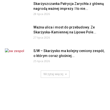
Skarżyszczanka Patrycja Zarychta z główną
nagrodą ważnej imprezy. I to nie...
28 lipca 2026
Ważna ulica i most do przebudowy. Ze
Skarżyska-Kamiennej na Lipowe Pole...
27 lipca 2026
S/W – Skarżysko ma kolejny ceniony zespół,
o którym coraz głośniej...
25 lipca 2026
Wczytaj więcej