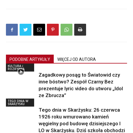
PODOBNE ARTYKUŁY
WIĘCEJ OD AUTORA
KULTURA i
ROZRYWKA
Zagadkowy posąg to Światowid czy
inne bóstwo? Zespół Czarny Bez
prezentuje lyric video do utworu „Idol
ze Zbrucza”
TEGO DNIA W
SKARŻYSKU
Tego dnia w Skarżysku: 26 czerwca
1926 roku wmurowano kamień
węgielny pod budowę dzisiejszego I
LO w Skarżysku. Dziś szkoła obchodzi