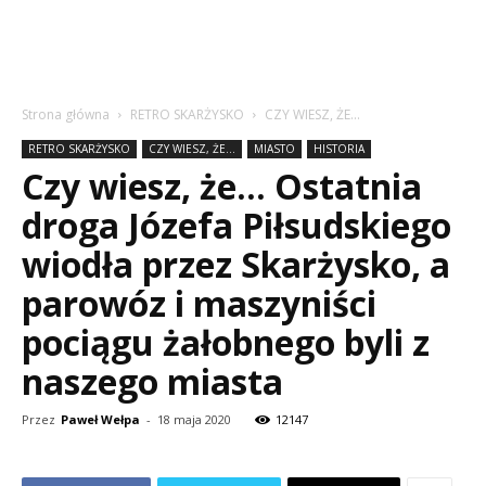
Strona główna
RETRO SKARŻYSKO
CZY WIESZ, ŻE...
RETRO SKARŻYSKO
CZY WIESZ, ŻE...
MIASTO
HISTORIA
Czy wiesz, że… Ostatnia
droga Józefa Piłsudskiego
wiodła przez Skarżysko, a
parowóz i maszyniści
pociągu żałobnego byli z
naszego miasta
Przez
Paweł Wełpa
-
18 maja 2020
12147