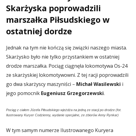
Skarżyska poprowadzili
marszałka Piłsudskiego w
ostatniej dordze
Jednak na tym nie kończą się związki naszego miasta.
Skarżysko było nie tylko przystankiem w ostatniej
drodze marszałka. Pociąg ciągnęła lokomotywa Os-24
ze skarżyskiej lokomotywowni. Z tej racji poprowadzili
go dwa skarżyscy maszyniści –
Michał Wasilewski
i
jego pomocnik
Eugeniusz Grzegorzewski
.
Pociąg z ciałem Józefa Piłsudskiego wjeżdża na jedną ze stacji po drodze (fot.
Ilustrowany Kuryer Codzienny, wydanie specjalne, ze zbiorów Anny Rynkar)
W tym samym numerze Ilustrowanego Kuryera