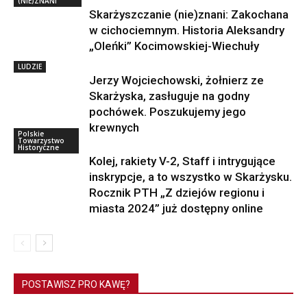
(NIE)ZNANI
Skarżyszczanie (nie)znani: Zakochana
w cichociemnym. Historia Aleksandry
„Oleńki” Kocimowskiej-Wiechuły
LUDZIE
Jerzy Wojciechowski, żołnierz ze
Skarżyska, zasługuje na godny
pochówek. Poszukujemy jego
krewnych
Polskie
Towarzystwo
Historyczne
Kolej, rakiety V-2, Staff i intrygujące
inskrypcje, a to wszystko w Skarżysku.
Rocznik PTH „Z dziejów regionu i
miasta 2024” już dostępny online
POSTAWISZ PRO KAWĘ?