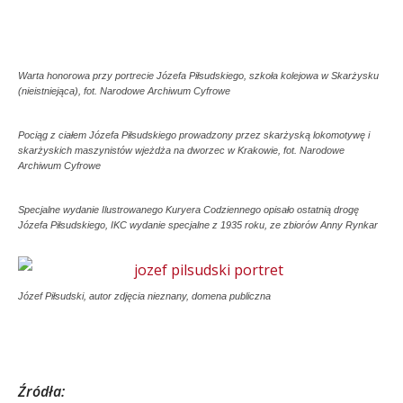
Warta honorowa przy portrecie Józefa Piłsudskiego, szkoła kolejowa w Skarżysku
(nieistniejąca), fot. Narodowe Archiwum Cyfrowe
Pociąg z ciałem Józefa Piłsudskiego prowadzony przez skarżyską lokomotywę i
skarżyskich maszynistów wjeżdża na dworzec w Krakowie, fot. Narodowe
Archiwum Cyfrowe
Specjalne wydanie Ilustrowanego Kuryera Codziennego opisało ostatnią drogę
Józefa Piłsudskiego, IKC wydanie specjalne z 1935 roku, ze zbiorów Anny Rynkar
Józef Piłsudski, autor zdjęcia nieznany, domena publiczna
Źródła: