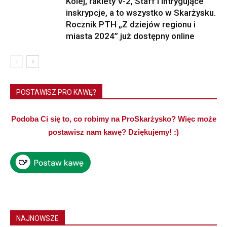
Kolej, rakiety V-2, Staff i intrygujące
inskrypcje, a to wszystko w Skarżysku.
Rocznik PTH „Z dziejów regionu i
miasta 2024” już dostępny online
POSTAWISZ PRO KAWĘ?
Podoba Ci się to, co robimy na ProSkarżysko? Więc może
postawisz nam kawę? Dziękujemy! :)
NAJNOWSZE