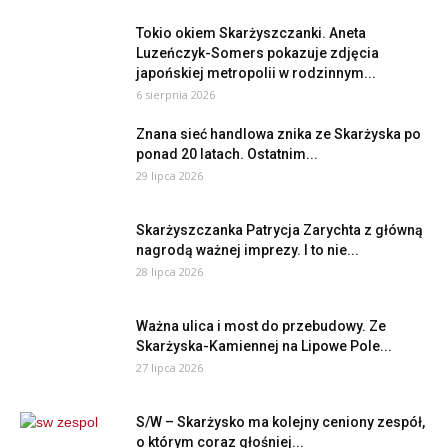
Tokio okiem Skarżyszczanki. Aneta
Luzeńczyk-Somers pokazuje zdjęcia
japońskiej metropolii w rodzinnym...
6 sierpnia 2026
Znana sieć handlowa znika ze Skarżyska po
ponad 20 latach. Ostatnim...
29 lipca 2026
Skarżyszczanka Patrycja Zarychta z główną
nagrodą ważnej imprezy. I to nie...
28 lipca 2026
Ważna ulica i most do przebudowy. Ze
Skarżyska-Kamiennej na Lipowe Pole...
27 lipca 2026
S/W – Skarżysko ma kolejny ceniony zespół,
o którym coraz głośniej...