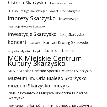
historia Skarżysko
II wojna światowa
I LO Liceum Ogólnokształcące Słowacki Erbel Skarżysko
imprezy Skarżysko
inwestycje
inwestycje drogowe Skarżysko
inwestycje Skarżysko
kolej Skarżysko
koncert
Konrad Krönig Skarżysko
konkurs
kultura
literatura
Krzysztof Myszka
książki
MCK Miejskie Centrum
Kultury Skarżysko
MCSiR Miejskie Centrum Sportu i Rekreacji Skarżysko
Muzeum im. Orła Białego Skarżysko
muzeum Skarżysko
muzyka
PiMBP Powiatowa i Miejska Biblioteka Publiczna
Skarżysko
pomoc charytatywna
piłka nożna
PKP
Piotr Kardyś