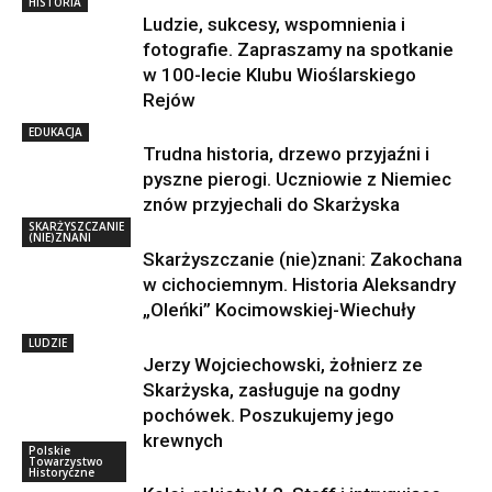
HISTORIA
Ludzie, sukcesy, wspomnienia i
fotografie. Zapraszamy na spotkanie
w 100-lecie Klubu Wioślarskiego
Rejów
EDUKACJA
Trudna historia, drzewo przyjaźni i
pyszne pierogi. Uczniowie z Niemiec
znów przyjechali do Skarżyska
SKARŻYSZCZANIE
(NIE)ZNANI
Skarżyszczanie (nie)znani: Zakochana
w cichociemnym. Historia Aleksandry
„Oleńki” Kocimowskiej-Wiechuły
LUDZIE
Jerzy Wojciechowski, żołnierz ze
Skarżyska, zasługuje na godny
pochówek. Poszukujemy jego
krewnych
Polskie
Towarzystwo
Historyczne