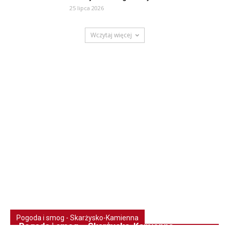
25 lipca 2026
Wczytaj więcej
Pogoda i smog - Skarżysko-Kamienna
Pogoda i smog – Skarżysko-Kamienna