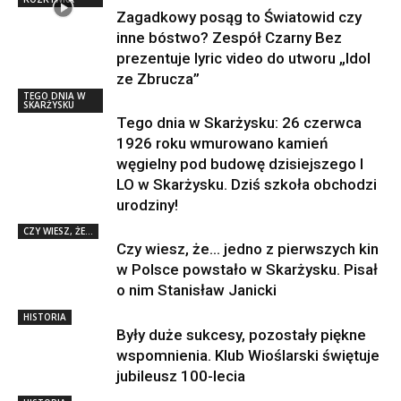
Zagadkowy posąg to Światowid czy
inne bóstwo? Zespół Czarny Bez
prezentuje lyric video do utworu „Idol
ze Zbrucza”
TEGO DNIA W
SKARŻYSKU
Tego dnia w Skarżysku: 26 czerwca
1926 roku wmurowano kamień
węgielny pod budowę dzisiejszego I
LO w Skarżysku. Dziś szkoła obchodzi
urodziny!
CZY WIESZ, ŻE...
Czy wiesz, że… jedno z pierwszych kin
w Polsce powstało w Skarżysku. Pisał
o nim Stanisław Janicki
HISTORIA
Były duże sukcesy, pozostały piękne
wspomnienia. Klub Wioślarski świętuje
jubileusz 100-lecia