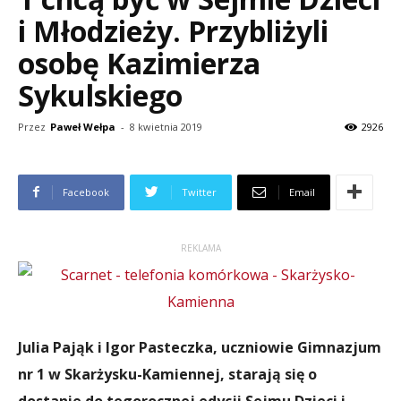
i Młodzieży. Przybliżyli
osobę Kazimierza
Sykulskiego
Przez
Paweł Wełpa
-
8 kwietnia 2019
2926
Facebook
Twitter
Email
REKLAMA
Julia Pająk i Igor Pasteczka, uczniowie Gimnazjum
nr 1 w Skarżysku-Kamiennej, starają się o
dostanie do tegorocznej edycji Sejmu Dzieci i