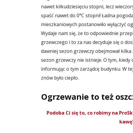
nawet kilkudziesięciu stopni, lecz wieczo
spaść nawet do 0°C stopni! Ładna pogoda
mieszkaniowych postanowiło wyłączyć ogr
Wydaje nam się, że to odpowiednie przep
grzewczego i to za nas decyduje się o do
dawniej sezon grzewczy obejmował kilka z
sezon grzewczy nie istnieje. O tym, kied
informując o tym zarządcę budynku. W tej 
znów było ciepło.
Ogrzewanie to też osz
Podoba Ci się to, co robimy na Pro
kawę?