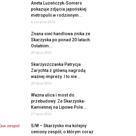
Aneta Luzeńczyk-Somers
pokazuje zdjęcia japońskiej
metropolii w rodzinnym...
6 sierpnia 2026
Znana sieć handlowa znika ze
Skarżyska po ponad 20 latach.
Ostatnim...
29 lipca 2026
Skarżyszczanka Patrycja
Zarychta z główną nagrodą
ważnej imprezy. I to nie...
28 lipca 2026
Ważna ulica i most do
przebudowy. Ze Skarżyska-
Kamiennej na Lipowe Pole...
27 lipca 2026
S/W – Skarżysko ma kolejny
ceniony zespół, o którym coraz