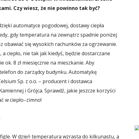
ami. Czy wiesz, że nie powinno tak być?
 dzięki automatyce pogodowej, dostawy ciepła
dy, gdy temperatura na zewnątrz spadnie poniżej
sz obawiać się wysokich rachunków za ogrzewanie.
a ciepło, nie tak jak kiedyś, będzie dostarczane
ie ok. 8 zł miesięcznie na mieszkanie. Aby
y telefon do zarządcy budynku. Automatykę
lsium Sp. z o.o. – producent i dostawca
Kamiennej i Grójca. Sprawdź, jakie jeszcze korzyści
ać w ciepło–zimno!
!
figle. W dzień temperatura wzrasta do kilkunastu, a