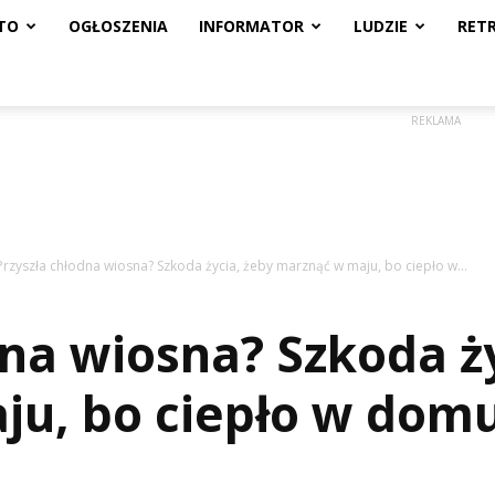
TO
OGŁOSZENIA
INFORMATOR
LUDZIE
RET
REKLAMA
Przyszła chłodna wiosna? Szkoda życia, żeby marznąć w maju, bo ciepło w...
dna wiosna? Szkoda ż
ju, bo ciepło w dom