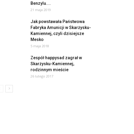
Benzylu....
21 maja 2019
Jak powstawała Państwowa
Fabryka Amunicji w Skarżysku-
Kamiennej, czyli dzisiejsze
Mesko
5 maja 2018
Zespół happysad zagrał w
Skarżysku-Kamiennej,
rodzinnym mieście
26 lutego 2017