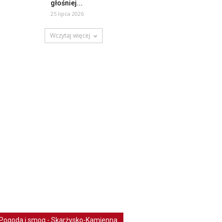
głośniej...
25 lipca 2026
Wczytaj więcej
Pogoda i smog - Skarżysko-Kamienna