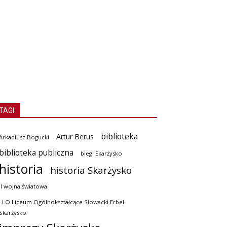
TAGI
biblioteka
Artur Berus
Arkadiusz Bogucki
biblioteka publiczna
biegi Skarżysko
historia
historia Skarżysko
II wojna światowa
I LO Liceum Ogólnokształcące Słowacki Erbel
Skarżysko