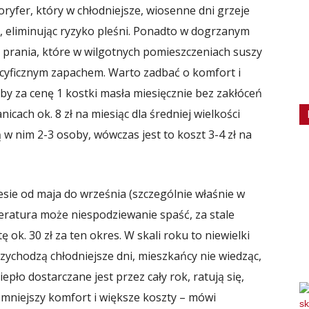
ryfer, który w chłodniejsze, wiosenne dni grzeje
, eliminując ryzyko pleśni. Ponadto w dogrzanym
prania, które w wilgotnych pomieszczeniach suszy
pecyficznym zapachem. Warto zadbać o komfort i
aby za cenę 1 kostki masła miesięcznie bez zakłóceń
icach ok. 8 zł na miesiąc dla średniej wielkości
ą w nim 2-3 osoby, wówczas jest to koszt 3-4 zł na
esie od maja do września (szczególnie właśnie w
eratura może niespodziewanie spaść, za stale
 ok. 30 zł za ten okres. W skali roku to niewielki
przychodzą chłodniejsze dni, mieszkańcy nie wiedząc,
epło dostarczane jest przez cały rok, ratują się,
mniejszy komfort i większe koszty – mówi