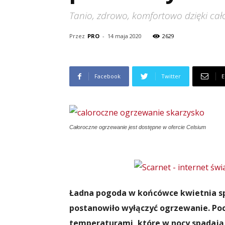
Tanio, zdrowo, komfortowo dzięki c
Przez
PRO
-
14 maja 2020
2629
Facebook
Twitter
E
Całoroczne ogrzewanie jest dostępne w ofercie Celsium
Ładna pogoda w końcówce kwietnia sp
postanowiło wyłączyć ogrzewanie. Po
temperaturami, które w nocy spadają 