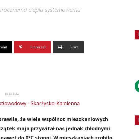
ałorocznemu ciepłu systemowemu
mail
Pinterest
Print
REKLAMA
rawiła, że wiele wspólnot mieszkaniowych
czątek maja przywitał nas jednak chłodnymi
nawet do 0°C stopni. W mieszkaniach zrobiło