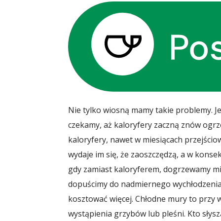
Nie tylko wiosną mamy takie problemy. Je
czekamy, aż kaloryfery zaczną znów ogrz
kaloryfery, nawet w miesiącach przejścio
wydaje im się, że zaoszczędzą, a w konsekw
gdy zamiast kaloryferem, dogrzewamy mies
dopuścimy do nadmiernego wychłodzenia b
kosztować więcej. Chłodne mury to prz
wystąpienia grzybów lub pleśni. Kto słysza