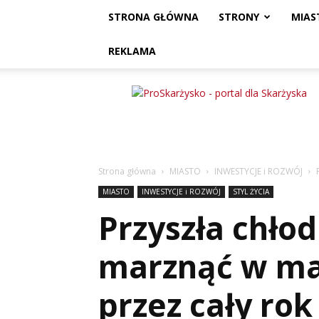
STRONA GŁÓWNA
STRONY
MIAS
REKLAMA
ProSkarżysko
Strona główna
MIASTO
INWESTYCJE i ROZWÓJ
MIASTO
INWESTYCJE i ROZWÓJ
STYL ŻYCIA
Przyszła chło
marznąć w ma
przez cały rok