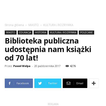
Strona główna
MIASTO
KULTURA i ROZRYWKA
MIASTO
EDUKACJA
HISTORIA
KULTURA i ROZRYWKA
POLECANE
Biblioteka publiczna
udostępnia nam książki
od 70 lat!
Przez
Paweł Wełpa
-
20 października 2017
4276
Facebook
Twitter
Email
REKLAMA