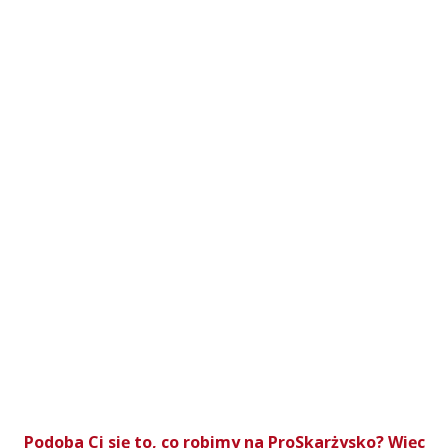
Podoba Ci się to, co robimy na ProSkarżysko? Więc