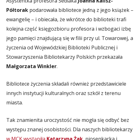
Asystentka profesora Sedlaka
Joanna Kalisz-
Półtorak
podarowała bibliotece jedną z jego książek –
ewangelię – i obiecała, że wkrótce do biblioteki trafi
kolejna część księgozbioru profesora i wzbogaci izbę
jego pamięci znajdującą się w filii przy ul. Towarowej, a
życzenia od Wojewódzkiej Biblioteki Publicznej i
Stowarzyszenia Bibliotekarzy Polskich przekazała
Małgorzata Winkler
.
Bibliotece życzenia składali również przedstawiciele
innych instytucji kulturalnych oraz szkół z terenu
miasta.
Tak znamienita uroczystość nie mogła się odbyć bez
występu znanej osobistości. Dla naszych bibliotekarzy
w MCK wystąpiła
Katarzyna Żak
, piosenkarka i