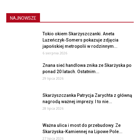
NAJNOWSZE
Tokio okiem Skarżyszczanki. Aneta
Luzeńczyk-Somers pokazuje zdjęcia
japońskiej metropolii w rodzinnym...
6 sierpnia 2026
Znana sieć handlowa znika ze Skarżyska po
ponad 20 latach. Ostatnim...
29 lipca 2026
Skarżyszczanka Patrycja Zarychta z główną
nagrodą ważnej imprezy. I to nie...
28 lipca 2026
Ważna ulica i most do przebudowy. Ze
Skarżyska-Kamiennej na Lipowe Pole...
27 lipca 2026