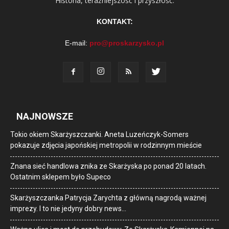
Historia, teraźniejszość i przyszłość.
KONTAKT:
E-mail:
pro@proskarzysko.pl
NAJNOWSZE
Tokio okiem Skarżyszczanki. Aneta Luzeńczyk-Somers
pokazuje zdjęcia japońskiej metropolii w rodzinnym mieście
Znana sieć handlowa znika ze Skarżyska po ponad 20 latach.
Ostatnim sklepem było Supeco
Skarżyszczanka Patrycja Zarychta z główną nagrodą ważnej
imprezy. I to nie jedyny dobry news…