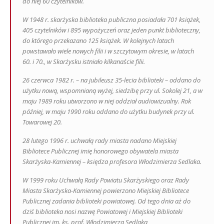
do niej 60 czytelników.
W 1948 r. skarżyska biblioteka publiczna posiadała 701 książek,
405 czytelników i 895 wypożyczeń oraz jeden punkt biblioteczny,
do którego przekazano 125 książek. W kolejnych latach
powstawało wiele nowych filii i w szczytowym okresie, w latach
60. i 70., w Skarżysku istniało kilkanaście filii.
26 czerwca 1982 r. – na jubileusz 35-lecia biblioteki – oddano do
użytku nową, wspomnianą wyżej, siedzibę przy ul. Sokolej 21, a w
maju 1989 roku utworzono w niej oddział audiowizualny. Rok
później, w maju 1990 roku oddano do użytku budynek przy ul.
Towarowej 20.
28 lutego 1996 r. uchwałą rady miasta nadano Miejskiej
Bibliotece Publicznej imię honorowego obywatela miasta
Skarżyska-Kamiennej – księdza profesora Włodzimierza Sedlaka.
W 1999 roku Uchwałą Rady Powiatu Skarżyskiego oraz Rady
Miasta Skarżyska-Kamiennej powierzono Miejskiej Bibliotece
Publicznej zadania biblioteki powiatowej. Od tego dnia aż do
dziś biblioteka nosi nazwę Powiatowej i Miejskiej Biblioteki
Publicznej im. ks. prof. Włodzimierza Sedlaka