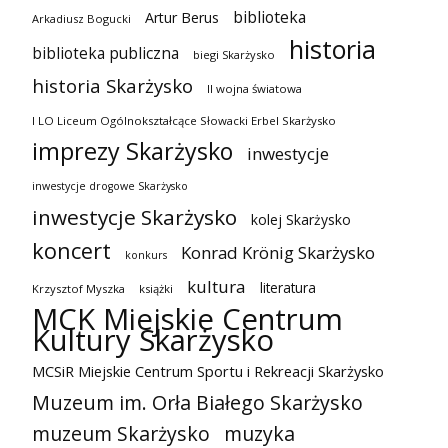
biblioteka
Artur Berus
Arkadiusz Bogucki
historia
biblioteka publiczna
biegi Skarżysko
historia Skarżysko
II wojna światowa
I LO Liceum Ogólnokształcące Słowacki Erbel Skarżysko
imprezy Skarżysko
inwestycje
inwestycje drogowe Skarżysko
inwestycje Skarżysko
kolej Skarżysko
koncert
Konrad Krönig Skarżysko
konkurs
kultura
literatura
Krzysztof Myszka
książki
MCK Miejskie Centrum
Kultury Skarżysko
MCSiR Miejskie Centrum Sportu i Rekreacji Skarżysko
Muzeum im. Orła Białego Skarżysko
muzeum Skarżysko
muzyka