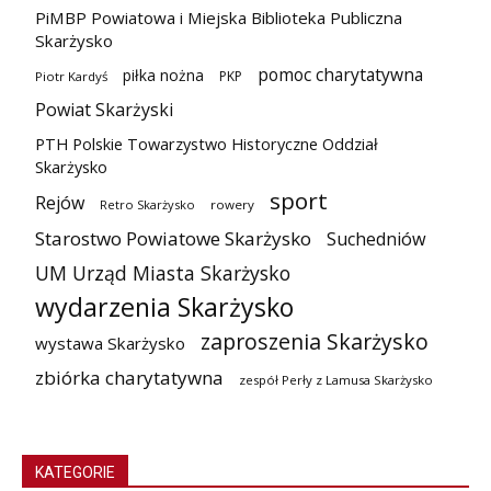
PiMBP Powiatowa i Miejska Biblioteka Publiczna
Skarżysko
pomoc charytatywna
piłka nożna
PKP
Piotr Kardyś
Powiat Skarżyski
PTH Polskie Towarzystwo Historyczne Oddział
Skarżysko
sport
Rejów
Retro Skarżysko
rowery
Starostwo Powiatowe Skarżysko
Suchedniów
UM Urząd Miasta Skarżysko
wydarzenia Skarżysko
zaproszenia Skarżysko
wystawa Skarżysko
zbiórka charytatywna
zespół Perły z Lamusa Skarżysko
KATEGORIE